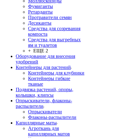
Моллюскоциды
Фумиганты
Ретарданты
Протравители семян
Десиканты
Средства для созревания
компоста
Средства для выгребных
ям и туалетов
+ ЕЩЕ 2
Оборудование для внесения
удобрений
Контейнеры для растений
Контейнеры для клубники
Контейнеры гибкие
тканые
Подвязка растений, опоры,
колышки, клипсы
Опрыскиватели, флаконы-
распылители
Опрыскиватели
Флаконы-распылители
Капиллярные маты
Агроткань для
капиллярных матов