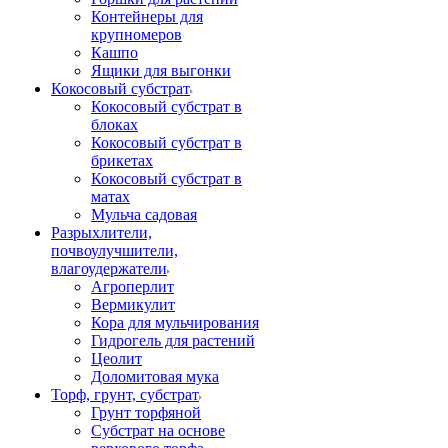
Контейнеры для
крупномеров
Кашпо
Ящики для выгонки
Кокосовый субстрат
Кокосовый субстрат в
блоках
Кокосовый субстрат в
брикетах
Кокосовый субстрат в
матах
Мульча садовая
Разрыхлители,
почвоулучшители,
влагоудержатели
Агроперлит
Вермикулит
Кора для мульчирования
Гидрогель для растений
Цеолит
Доломитовая мука
Торф, грунт, субстрат
Грунт торфяной
Субстрат на основе