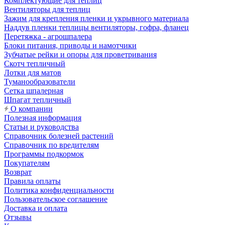
Комплектующие для теплиц
Вентиляторы для теплиц
Зажим для крепления пленки и укрывного материала
Наддув пленки теплицы вентиляторы, гофра, фланец
Перетяжка - агрошпалера
Блоки питания, приводы и намотчики
Зубчатые рейки и опоры для проветривания
Скотч тепличный
Лотки для матов
Туманообразователи
Сетка шпалерная
Шпагат тепличный
О компании
Полезная информация
Статьи и руководства
Справочник болезней растений
Справочник по вредителям
Программы подкормок
Покупателям
Возврат
Правила оплаты
Политика конфиденциальности
Пользовательское соглашение
Доставка и оплата
Отзывы