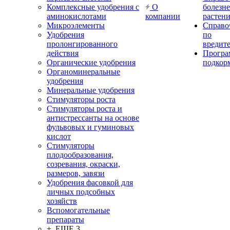
Комплексные удобрения с
О
болезн
аминокислотами
компании
растен
Микроэлементы
Справо
Удобрения
по
пролонгированного
вредит
действия
Прогр
Органические удобрения
подкор
Органоминеральные
удобрения
Минеральные удобрения
Стимуляторы роста
Стимуляторы роста и
антистрессанты на основе
фульвовых и гуминовых
кислот
Стимуляторы
плодообразования,
созревания, окраски,
размеров, завязи
Удобрения фасовкой для
личных подсобных
хозяйств
Вспомогательные
препараты
+ ЕЩЕ 3