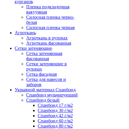
курганов
Пленка подкладочная
вакуумная
Силосная пленка черно-
белая
Силосная пленка черная
Агроткань
Агроткань в рулонах
Агроткань фасованная
Сетки затеняющие
Сетка затеняющая
фасованная
Сетки затеняющие в
рулонах
Сетка фасадная
Сетка для навесов и
заборов
Укрывной материал Спанбонд
Спанбонд мульчирующий
Спанбонд белый
Спанбонд 17 г/м2
Спанбонд 30 г/м2
Спанбонд 42 г/м2
Спанбонд 60 г/м2
Спанбонд 80 г/м2