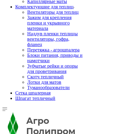
Капиллярные маты
Комплектующие для теплиц
Вентиляторы для теплиц
Зажим для крепления
пленки и укрывного
материала
Наддув пленки теплицы
вентиляторы, гофра,
фланец
Перетяжка - агрошпалера
Блоки питания, приводы и
намотчики
Зубчатые рейки и опоры
для проветривания
Скотч тепличный
Лотки для матов
Туманообразователи
Сетка шпалерная
Шпагат тепличный