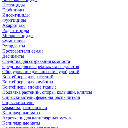
Пестициды
Гербициды
Инсектициды
Фунгициды
Акарициды
Родентициды
Моллюскоциды
Фумиганты
Ретарданты
Протравители семян
Десиканты
Средства для созревания компоста
Средства для выгребных ям и туалетов
Оборудование для внесения удобрений
Контейнеры для растений
Контейнеры для клубники
Контейнеры гибкие тканые
Подвязка растений, опоры, колышки, клипсы
Опрыскиватели, флаконы-распылители
Опрыскиватели
Флаконы-распылители
Капиллярные маты
Агроткань для капиллярных матов
Капиллярные маты