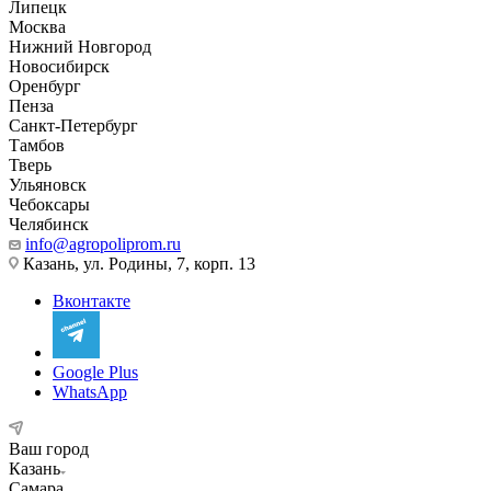
Липецк
Москва
Нижний Новгород
Новосибирск
Оренбург
Пенза
Санкт-Петербург
Тамбов
Тверь
Ульяновск
Чебоксары
Челябинск
info@agropoliprom.ru
Казань, ул. Родины, 7, корп. 13
Вконтакте
Google Plus
WhatsApp
Ваш город
Казань
Самара