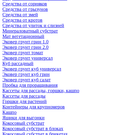
Средства от сорняков
Средства от грызунов
Средства от змей
Средства от кротов
Средства от улиток и слизней
Минераловатный субстрат
Мат вегетационный
Эковер грунт грин 1.0
Эковер грунт грин 2.0
Эковер грунт томат
Эковер грунт универсал
Куб рассадный
Эковер грунт куб универсал
Эковер грунт куб грин
Эковер грунт куб салат
Пробка для проращивания
Кассеты для рассады, горшки, кашпо
Кассеты для рассады
Горшки для растений
Контейнеры для крупномеров
Кашпо
Ящики для выгонки
Кокосовый субстрат
Кокосовый субстрат в блоках
Кокосовый субстрат в брикетах