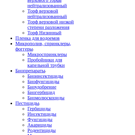
верхового торфа
нейтрализованный
Торф верховой
нейтрализованный
Торф верховой низкой
степени разложения
Торф Низинный
Пленка для водоемов
Микрополив, спринклеры,
фоггеры
Микроспринклеры
Пробойники для
капельной трубки
Биопрепараты
Биоинсектициды
Биофунгициды
Биоудобрение
Биогербицид
Биомолюскоциды
Пестициды
Гербициды
Инсектициды
Фунгициды
Акарициды
Родентициды