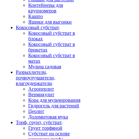
Контейнеры для
крупномеров
Кашпо
Ящики для выгонки
Кокосовый субстрат
Кокосовый субстрат в
блоках
Кокосовый субстрат в
брикетах
Кокосовый субстрат в
матах
Мульча садовая
Разрыхлители,
почвоулучшители,
влагоудержатели
Агроперлит
Вермикулит
Кора для мульчирования
Гидрогель для растений
Цеолит
Доломитовая мука
Торф, грунт, субстрат
Грунт торфяной
Субстрат на основе