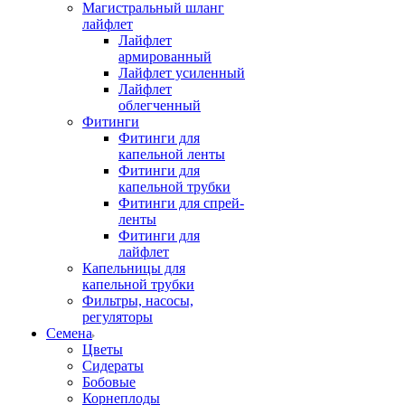
Магистральный шланг
лайфлет
Лайфлет
армированный
Лайфлет усиленный
Лайфлет
облегченный
Фитинги
Фитинги для
капельной ленты
Фитинги для
капельной трубки
Фитинги для спрей-
ленты
Фитинги для
лайфлет
Капельницы для
капельной трубки
Фильтры, насосы,
регуляторы
Семена
Цветы
Сидераты
Бобовые
Корнеплоды