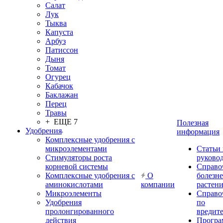
Салат
Лук
Тыква
Капуста
Арбуз
Патиссон
Дыня
Томат
Огурец
Кабачок
Баклажан
Перец
Травы
+ ЕЩЕ 7
Полезная
Удобрения
информация
Комплексные удобрения с
микроэлементами
Статьи
Стимуляторы роста
руково
корневой системы
Справо
Комплексные удобрения с
О
болезн
аминокислотами
компании
растен
Микроэлементы
Справо
Удобрения
по
пролонгированного
вредит
действия
Прогр