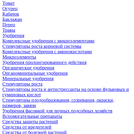
Томат
Огурец
Кабачок
Баклажан
Перец
Травы
Удобрения
Комплексные удобрения с микроэлементами
Стимуляторы роста корневой системы
Комплексные удобрения с аминокислотами
Микроэлементы
Удобрения пролонгированного действия
Органические удобрения
Органоминеральные удобрения
Минеральные удобрения
Стимуляторы роста
Стимуляторы роста и антистрессанты на основе фульвовых и
гуминовых кислот
Стимуляторы плодообразования, созревания, окраски,
размеров, завязи
Удобрения фасовкой для личных подсобных хозяйств
Вспомогательные препараты
Средства защиты растений
Средства от вредителей
Средства от болезней растений