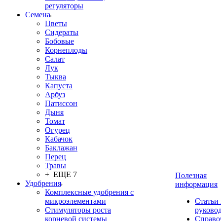
регуляторы
Семена
Цветы
Сидераты
Бобовые
Корнеплоды
Салат
Лук
Тыква
Капуста
Арбуз
Патиссон
Дыня
Томат
Огурец
Кабачок
Баклажан
Перец
Травы
+ ЕЩЕ 7
Полезная
Удобрения
информация
Комплексные удобрения с
микроэлементами
Статьи
Стимуляторы роста
руково
корневой системы
Справо