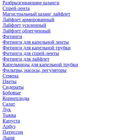
Разбрызгивающие шланги
Спрей-лента
Магистральный шланг лайфлет
Лайфлет армированный
Лайфлет усиленный
Лайфлет облегченный
Фитинги
Фитинги для капельной ленты
Фитинги для капельной трубки
Фитинги для спрей-ленты
Фитинги для лайфлет
Капельницы для капельной трубки
Фильтры, насосы, регуляторы
Семена
Цветы
Сидераты
Бобовые
Корнеплоды
Салат
Лук
Тыква
Капуста
Арбуз
Патиссон
Дыня