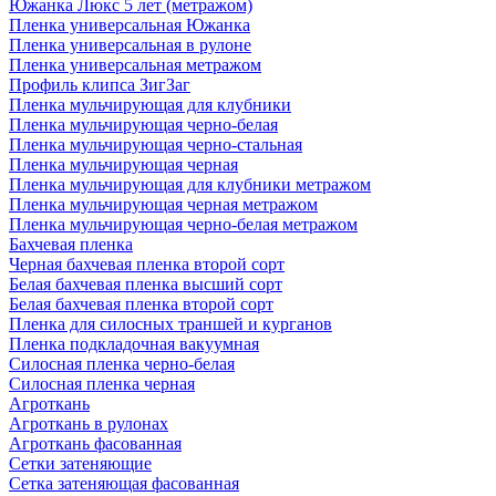
Южанка Люкс 5 лет (метражом)
Пленка универсальная Южанка
Пленка универсальная в рулоне
Пленка универсальная метражом
Профиль клипса ЗигЗаг
Пленка мульчирующая для клубники
Пленка мульчирующая черно-белая
Пленка мульчирующая черно-стальная
Пленка мульчирующая черная
Пленка мульчирующая для клубники метражом
Пленка мульчирующая черная метражом
Пленка мульчирующая черно-белая метражом
Бахчевая пленка
Черная бахчевая пленка второй сорт
Белая бахчевая пленка высший сорт
Белая бахчевая пленка второй сорт
Пленка для силосных траншей и курганов
Пленка подкладочная вакуумная
Силосная пленка черно-белая
Силосная пленка черная
Агроткань
Агроткань в рулонах
Агроткань фасованная
Сетки затеняющие
Сетка затеняющая фасованная