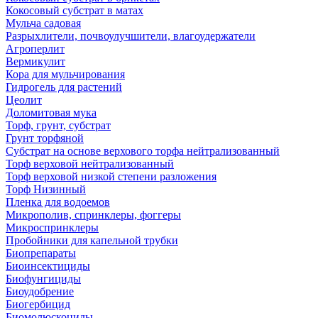
Кокосовый субстрат в матах
Мульча садовая
Разрыхлители, почвоулучшители, влагоудержатели
Агроперлит
Вермикулит
Кора для мульчирования
Гидрогель для растений
Цеолит
Доломитовая мука
Торф, грунт, субстрат
Грунт торфяной
Субстрат на основе верхового торфа нейтрализованный
Торф верховой нейтрализованный
Торф верховой низкой степени разложения
Торф Низинный
Пленка для водоемов
Микрополив, спринклеры, фоггеры
Микроспринклеры
Пробойники для капельной трубки
Биопрепараты
Биоинсектициды
Биофунгициды
Биоудобрение
Биогербицид
Биомолюскоциды