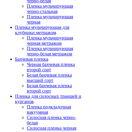
черно-белая
Пленка мульчирующая
черно-стальная
Пленка мульчирующая
черная
Пленка мульчирующая для
клубники метражом
Пленка мульчирующая
черная метражом
Пленка мульчирующая
черно-белая метражом
Бахчевая пленка
Черная бахчевая пленка
второй сорт
Белая бахчевая пленка
высший сорт
Белая бахчевая пленка
второй сорт
Пленка для силосных траншей и
курганов
Пленка подкладочная
вакуумная
Силосная пленка черно-
белая
Силосная пленка черная