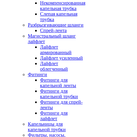
Некомпенсированная
капельная трубка
Слепая капельная
трубка
Разбрызгивающие шланги
Спрей-лента
Магистральный шланг
лайфлет
Лайфлет
армированный
Лайфлет усиленный
Лайфлет
облегченный
Фитинги
Фитинги для
капельной ленты
Фитинги для
капельной трубки
Фитинги для спрей-
ленты
Фитинги для
лайфлет
Капельницы для
капельной трубки
Фильтры, насосы,