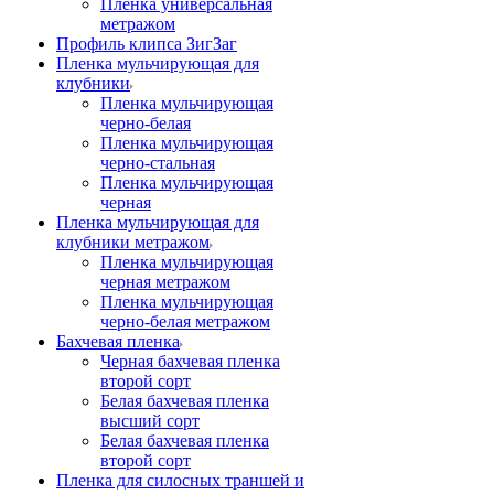
Пленка универсальная
метражом
Профиль клипса ЗигЗаг
Пленка мульчирующая для
клубники
Пленка мульчирующая
черно-белая
Пленка мульчирующая
черно-стальная
Пленка мульчирующая
черная
Пленка мульчирующая для
клубники метражом
Пленка мульчирующая
черная метражом
Пленка мульчирующая
черно-белая метражом
Бахчевая пленка
Черная бахчевая пленка
второй сорт
Белая бахчевая пленка
высший сорт
Белая бахчевая пленка
второй сорт
Пленка для силосных траншей и