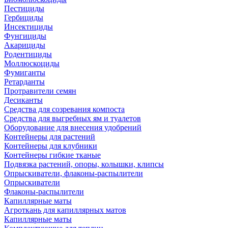
Пестициды
Гербициды
Инсектициды
Фунгициды
Акарициды
Родентициды
Моллюскоциды
Фумиганты
Ретарданты
Протравители семян
Десиканты
Средства для созревания компоста
Средства для выгребных ям и туалетов
Оборудование для внесения удобрений
Контейнеры для растений
Контейнеры для клубники
Контейнеры гибкие тканые
Подвязка растений, опоры, колышки, клипсы
Опрыскиватели, флаконы-распылители
Опрыскиватели
Флаконы-распылители
Капиллярные маты
Агроткань для капиллярных матов
Капиллярные маты