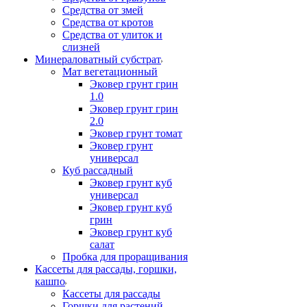
Средства от змей
Средства от кротов
Средства от улиток и
слизней
Минераловатный субстрат
Мат вегетационный
Эковер грунт грин
1.0
Эковер грунт грин
2.0
Эковер грунт томат
Эковер грунт
универсал
Куб рассадный
Эковер грунт куб
универсал
Эковер грунт куб
грин
Эковер грунт куб
салат
Пробка для проращивания
Кассеты для рассады, горшки,
кашпо
Кассеты для рассады
Горшки для растений