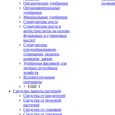
Органические удобрения
подкор
Органоминеральные
удобрения
Минеральные удобрения
Стимуляторы роста
Стимуляторы роста и
антистрессанты на основе
фульвовых и гуминовых
кислот
Стимуляторы
плодообразования,
созревания, окраски,
размеров, завязи
Удобрения фасовкой для
личных подсобных
хозяйств
Вспомогательные
препараты
+ ЕЩЕ 3
Средства защиты растений
Средства от вредителей
Средства от болезней
растений
Средства от сорняков
Средства от грызунов