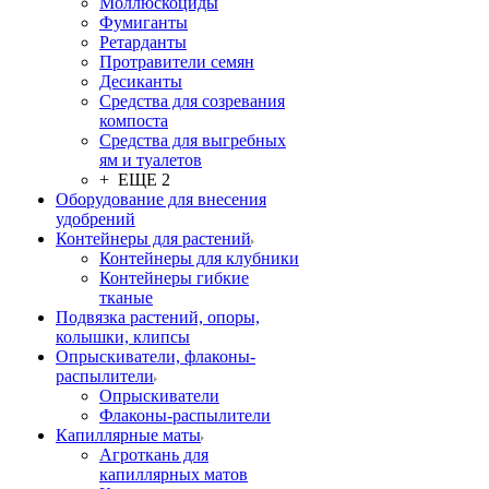
Моллюскоциды
Фумиганты
Ретарданты
Протравители семян
Десиканты
Средства для созревания
компоста
Средства для выгребных
ям и туалетов
+ ЕЩЕ 2
Оборудование для внесения
удобрений
Контейнеры для растений
Контейнеры для клубники
Контейнеры гибкие
тканые
Подвязка растений, опоры,
колышки, клипсы
Опрыскиватели, флаконы-
распылители
Опрыскиватели
Флаконы-распылители
Капиллярные маты
Агроткань для
капиллярных матов