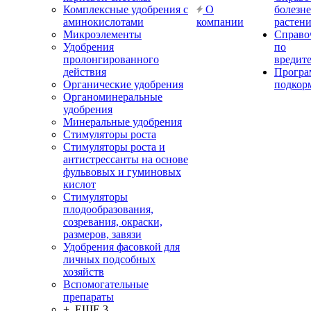
Комплексные удобрения с
О
болезн
аминокислотами
компании
растен
Микроэлементы
Справо
Удобрения
по
пролонгированного
вредит
действия
Прогр
Органические удобрения
подкор
Органоминеральные
удобрения
Минеральные удобрения
Стимуляторы роста
Стимуляторы роста и
антистрессанты на основе
фульвовых и гуминовых
кислот
Стимуляторы
плодообразования,
созревания, окраски,
размеров, завязи
Удобрения фасовкой для
личных подсобных
хозяйств
Вспомогательные
препараты
+ ЕЩЕ 3