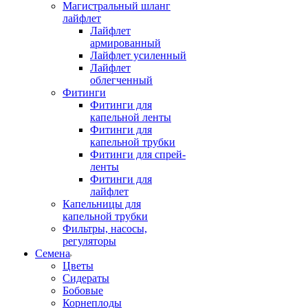
Магистральный шланг
лайфлет
Лайфлет
армированный
Лайфлет усиленный
Лайфлет
облегченный
Фитинги
Фитинги для
капельной ленты
Фитинги для
капельной трубки
Фитинги для спрей-
ленты
Фитинги для
лайфлет
Капельницы для
капельной трубки
Фильтры, насосы,
регуляторы
Семена
Цветы
Сидераты
Бобовые
Корнеплоды