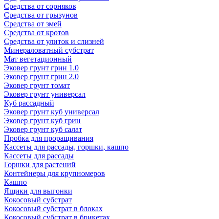
Средства от сорняков
Средства от грызунов
Средства от змей
Средства от кротов
Средства от улиток и слизней
Минераловатный субстрат
Мат вегетационный
Эковер грунт грин 1.0
Эковер грунт грин 2.0
Эковер грунт томат
Эковер грунт универсал
Куб рассадный
Эковер грунт куб универсал
Эковер грунт куб грин
Эковер грунт куб салат
Пробка для проращивания
Кассеты для рассады, горшки, кашпо
Кассеты для рассады
Горшки для растений
Контейнеры для крупномеров
Кашпо
Ящики для выгонки
Кокосовый субстрат
Кокосовый субстрат в блоках
Кокосовый субстрат в брикетах