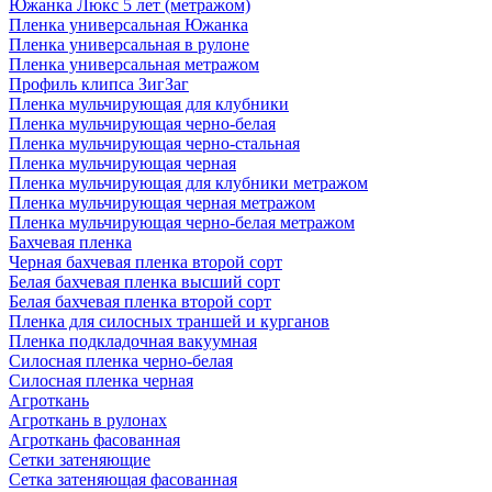
Южанка Люкс 5 лет (метражом)
Пленка универсальная Южанка
Пленка универсальная в рулоне
Пленка универсальная метражом
Профиль клипса ЗигЗаг
Пленка мульчирующая для клубники
Пленка мульчирующая черно-белая
Пленка мульчирующая черно-стальная
Пленка мульчирующая черная
Пленка мульчирующая для клубники метражом
Пленка мульчирующая черная метражом
Пленка мульчирующая черно-белая метражом
Бахчевая пленка
Черная бахчевая пленка второй сорт
Белая бахчевая пленка высший сорт
Белая бахчевая пленка второй сорт
Пленка для силосных траншей и курганов
Пленка подкладочная вакуумная
Силосная пленка черно-белая
Силосная пленка черная
Агроткань
Агроткань в рулонах
Агроткань фасованная
Сетки затеняющие
Сетка затеняющая фасованная