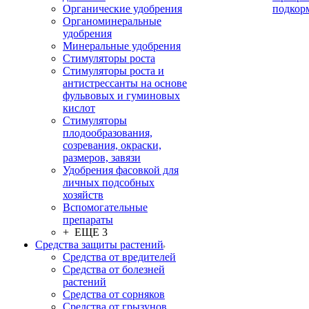
Органические удобрения
подкор
Органоминеральные
удобрения
Минеральные удобрения
Стимуляторы роста
Стимуляторы роста и
антистрессанты на основе
фульвовых и гуминовых
кислот
Стимуляторы
плодообразования,
созревания, окраски,
размеров, завязи
Удобрения фасовкой для
личных подсобных
хозяйств
Вспомогательные
препараты
+ ЕЩЕ 3
Средства защиты растений
Средства от вредителей
Средства от болезней
растений
Средства от сорняков
Средства от грызунов