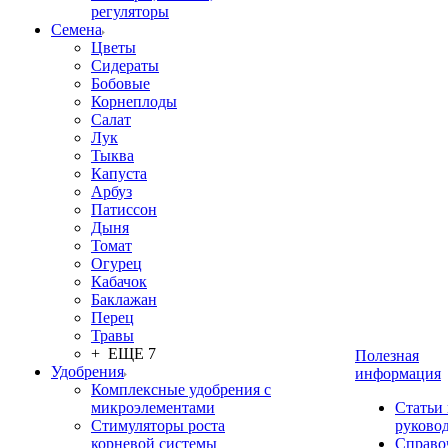
регуляторы
Семена
Цветы
Сидераты
Бобовые
Корнеплоды
Салат
Лук
Тыква
Капуста
Арбуз
Патиссон
Дыня
Томат
Огурец
Кабачок
Баклажан
Перец
Травы
+ ЕЩЕ 7
Полезная
Удобрения
информация
Комплексные удобрения с
микроэлементами
Статьи
Стимуляторы роста
руково
корневой системы
Справо