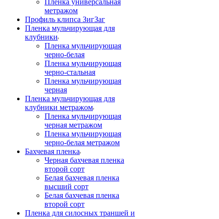
Пленка универсальная
метражом
Профиль клипса ЗигЗаг
Пленка мульчирующая для
клубники
Пленка мульчирующая
черно-белая
Пленка мульчирующая
черно-стальная
Пленка мульчирующая
черная
Пленка мульчирующая для
клубники метражом
Пленка мульчирующая
черная метражом
Пленка мульчирующая
черно-белая метражом
Бахчевая пленка
Черная бахчевая пленка
второй сорт
Белая бахчевая пленка
высший сорт
Белая бахчевая пленка
второй сорт
Пленка для силосных траншей и