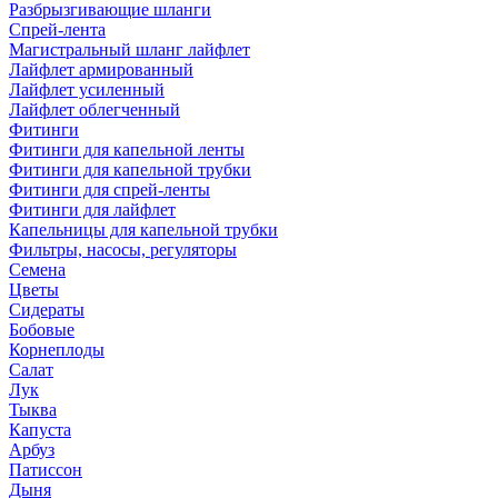
Разбрызгивающие шланги
Спрей-лента
Магистральный шланг лайфлет
Лайфлет армированный
Лайфлет усиленный
Лайфлет облегченный
Фитинги
Фитинги для капельной ленты
Фитинги для капельной трубки
Фитинги для спрей-ленты
Фитинги для лайфлет
Капельницы для капельной трубки
Фильтры, насосы, регуляторы
Семена
Цветы
Сидераты
Бобовые
Корнеплоды
Салат
Лук
Тыква
Капуста
Арбуз
Патиссон
Дыня