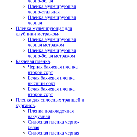
черно-белая
Пленка мульчирующая
черно-стальная
Пленка мульчирующая
черная
Пленка мульчирующая для
клубники метражом
Пленка мульчирующая
черная метражом
Пленка мульчирующая
черно-белая метражом
Бахчевая пленка
Черная бахчевая пленка
второй сорт
Белая бахчевая пленка
высший сорт
Белая бахчевая пленка
второй сорт
Пленка для силосных траншей и
курганов
Пленка подкладочная
вакуумная
Силосная пленка черно-
белая
Силосная пленка черная