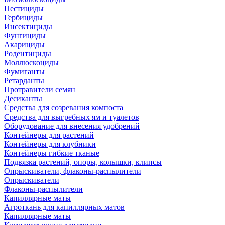
Пестициды
Гербициды
Инсектициды
Фунгициды
Акарициды
Родентициды
Моллюскоциды
Фумиганты
Ретарданты
Протравители семян
Десиканты
Средства для созревания компоста
Средства для выгребных ям и туалетов
Оборудование для внесения удобрений
Контейнеры для растений
Контейнеры для клубники
Контейнеры гибкие тканые
Подвязка растений, опоры, колышки, клипсы
Опрыскиватели, флаконы-распылители
Опрыскиватели
Флаконы-распылители
Капиллярные маты
Агроткань для капиллярных матов
Капиллярные маты