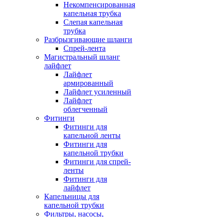
Некомпенсированная
капельная трубка
Слепая капельная
трубка
Разбрызгивающие шланги
Спрей-лента
Магистральный шланг
лайфлет
Лайфлет
армированный
Лайфлет усиленный
Лайфлет
облегченный
Фитинги
Фитинги для
капельной ленты
Фитинги для
капельной трубки
Фитинги для спрей-
ленты
Фитинги для
лайфлет
Капельницы для
капельной трубки
Фильтры, насосы,