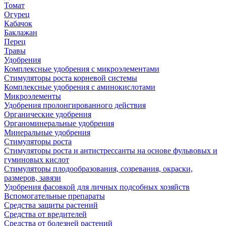
Томат
Огурец
Кабачок
Баклажан
Перец
Травы
Удобрения
Комплексные удобрения с микроэлементами
Стимуляторы роста корневой системы
Комплексные удобрения с аминокислотами
Микроэлементы
Удобрения пролонгированного действия
Органические удобрения
Органоминеральные удобрения
Минеральные удобрения
Стимуляторы роста
Стимуляторы роста и антистрессанты на основе фульвовых и
гуминовых кислот
Стимуляторы плодообразования, созревания, окраски,
размеров, завязи
Удобрения фасовкой для личных подсобных хозяйств
Вспомогательные препараты
Средства защиты растений
Средства от вредителей
Средства от болезней растений