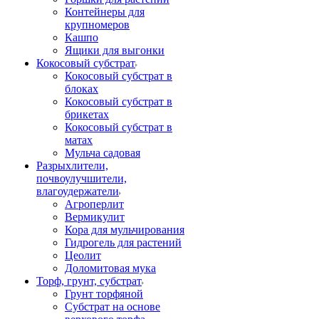
Контейнеры для
крупномеров
Кашпо
Ящики для выгонки
Кокосовый субстрат
Кокосовый субстрат в
блоках
Кокосовый субстрат в
брикетах
Кокосовый субстрат в
матах
Мульча садовая
Разрыхлители,
почвоулучшители,
влагоудержатели
Агроперлит
Вермикулит
Кора для мульчирования
Гидрогель для растений
Цеолит
Доломитовая мука
Торф, грунт, субстрат
Грунт торфяной
Субстрат на основе