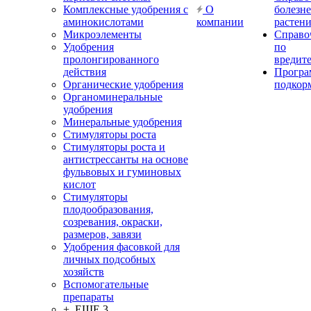
Комплексные удобрения с
О
болезн
аминокислотами
компании
растен
Микроэлементы
Справо
Удобрения
по
пролонгированного
вредит
действия
Прогр
Органические удобрения
подкор
Органоминеральные
удобрения
Минеральные удобрения
Стимуляторы роста
Стимуляторы роста и
антистрессанты на основе
фульвовых и гуминовых
кислот
Стимуляторы
плодообразования,
созревания, окраски,
размеров, завязи
Удобрения фасовкой для
личных подсобных
хозяйств
Вспомогательные
препараты
+ ЕЩЕ 3