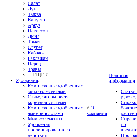
Салат
Лук
Тыква
Капуста
Арбуз
Патиссон
Дыня
Томат
Огурец
Кабачок
Баклажан
Перец
Травы
+ ЕЩЕ 7
Полезная
Удобрения
информация
Комплексные удобрения с
микроэлементами
Статьи
Стимуляторы роста
руково
корневой системы
Справо
Комплексные удобрения с
О
болезн
аминокислотами
компании
растен
Микроэлементы
Справо
Удобрения
по
пролонгированного
вредит
действия
Прогр