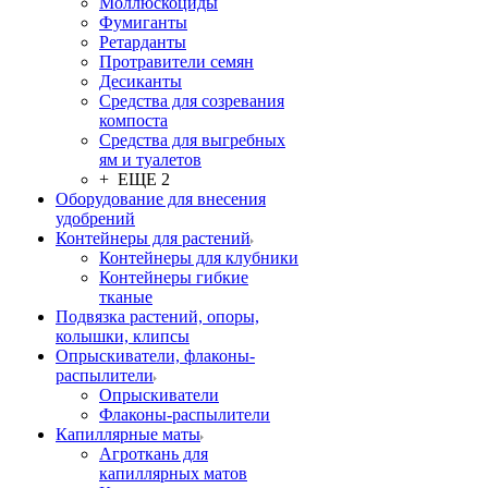
Моллюскоциды
Фумиганты
Ретарданты
Протравители семян
Десиканты
Средства для созревания
компоста
Средства для выгребных
ям и туалетов
+ ЕЩЕ 2
Оборудование для внесения
удобрений
Контейнеры для растений
Контейнеры для клубники
Контейнеры гибкие
тканые
Подвязка растений, опоры,
колышки, клипсы
Опрыскиватели, флаконы-
распылители
Опрыскиватели
Флаконы-распылители
Капиллярные маты
Агроткань для
капиллярных матов