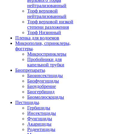
верхового торфа
нейтрализованный
Торф верховой
нейтрализованный
Торф верховой низкой
степени разложения
Торф Низинный
Пленка для водоемов
Микрополив, спринклеры,
фоггеры
Микроспринклеры
Пробойники для
капельной трубки
Биопрепараты
Биоинсектициды
Биофунгициды
Биоудобрение
Биогербицид
Биомолюскоциды
Пестициды
Гербициды
Инсектициды
Фунгициды
Акарициды
Родентициды