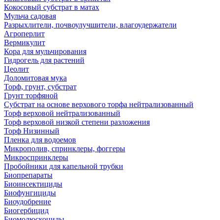
Кокосовый субстрат в матах
Мульча садовая
Разрыхлители, почвоулучшители, влагоудержатели
Агроперлит
Вермикулит
Кора для мульчирования
Гидрогель для растений
Цеолит
Доломитовая мука
Торф, грунт, субстрат
Грунт торфяной
Субстрат на основе верхового торфа нейтрализованный
Торф верховой нейтрализованный
Торф верховой низкой степени разложения
Торф Низинный
Пленка для водоемов
Микрополив, спринклеры, фоггеры
Микроспринклеры
Пробойники для капельной трубки
Биопрепараты
Биоинсектициды
Биофунгициды
Биоудобрение
Биогербицид
Биомолюскоциды