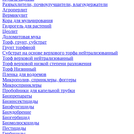
Разрыхлители, почвоулучшители, влагоудержатели
Агроперлит
Вермикулит
Кора для мульчирования
Гидрогель для растений
Цеолит
Доломитовая мука
Торф, грунт, субстрат
Грунт торфяной
Субстрат на основе верхового торфа нейтрализованный
Торф верховой нейтрализованный
Торф верховой низкой степени разложения
Торф Низинный
Пленка для водоемов
Микрополив, спринклеры, фоггеры
Микроспринклеры
Пробойники для капельной трубки
Биопрепараты
Биоинсектициды
Биофунгициды
Биоудобрение
Биогербицид
Биомолюскоциды
Пестициды
Гербициды