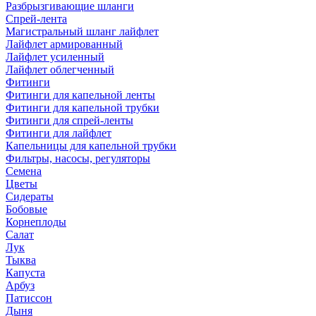
Разбрызгивающие шланги
Спрей-лента
Магистральный шланг лайфлет
Лайфлет армированный
Лайфлет усиленный
Лайфлет облегченный
Фитинги
Фитинги для капельной ленты
Фитинги для капельной трубки
Фитинги для спрей-ленты
Фитинги для лайфлет
Капельницы для капельной трубки
Фильтры, насосы, регуляторы
Семена
Цветы
Сидераты
Бобовые
Корнеплоды
Салат
Лук
Тыква
Капуста
Арбуз
Патиссон
Дыня