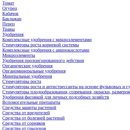
Томат
Огурец
Кабачок
Баклажан
Перец
Травы
Удобрения
Комплексные удобрения с микроэлементами
Стимуляторы роста корневой системы
Комплексные удобрения с аминокислотами
Микроэлементы
Удобрения пролонгированного действия
Органические удобрения
Органоминеральные удобрения
Минеральные удобрения
Стимуляторы роста
Стимуляторы роста и антистрессанты на основе фульвовых и 
Стимуляторы плодообразования, созревания, окраски, размеров,
Удобрения фасовкой для личных подсобных хозяйств
Вспомогательные препараты
Средства защиты растений
Средства от вредителей
Средства от болезней растений
Средства от сорняков
Средства от грызунов