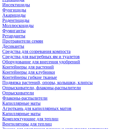
Инсектициды
Фунгициды
Акарициды
Родентициды
Моллюскоциды
Фумиганты
Ретарданты
Протравители семян
Десиканты
Средства для созревания компоста
Средства для выгребных ям и туалетов
Оборудование для внесения удобрений
Контейнеры для растений
Контейнеры для клубники
Контейнеры гибкие тканые
Подвязка растений, опоры, колышки, клипсы
Опрыскиватели, флаконы-распылители
Опрыскиватели
Флаконы-распылители
Капиллярные маты
Агроткань для капиллярных матов
Капиллярные маты
Комплектующие для теплиц
Вентиляторы для теплиц