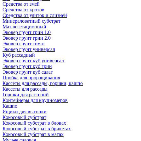
Средства от змей
Средства от кротов
Средства от улиток и слизней
Минераловатный субстрат
Мат вегетационный
Эковер грунт грин 1.0
Эковер грунт грин 2.0
Эковер грунт томат
Эковер грунт универсал
Куб рассадный
Эковер грунт куб универсал
Эковер грунт куб грин
Эковер грунт куб салат
Пробка для проращивания
Кассеты для рассады, горшки, кашпо
Кассеты для рассады
Горшки для растений
Контейнеры для крупномеров
Кашпо
Ящики для выгонки
Кокосовый субстрат
Кокосовый субстрат в блоках
Кокосовый субстрат в брикетах
Кокосовый субстрат в матах
Мульча садовая