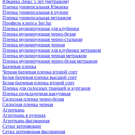
Южанка Люкс 5 лет (метражом)
Пленка универсальная Южанка
Пленка универсальная в рулоне
Пленка универсальная метражом
Профиль клипса ЗигЗаг
Пленка мульчирующая для клубники
Пленка мульчирующая черно-белая
Пленка мульчирующая черно-стальная
Пленка мульчирующая черная
Пленка мульчирующая для клубники метражом
Пленка мульчирующая черная метражом
Пленка мульчирующая черно-белая метражом
Бахчевая пленка
Черная бахчевая пленка второй сорт
Белая бахчевая пленка высший сорт
Белая бахчевая пленка второй сорт
Пленка для силосных траншей и курганов
Пленка подкладочная вакуумная
Силосная пленка черно-белая
Силосная пленка черная
Агроткань
Агроткань в рулонах
Агроткань фасованная
Сетки затеняющие
Сетка затеняющая фасованная