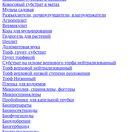
Кокосовый субстрат в матах
Мульча садовая
Разрыхлители, почвоулучшители, влагоудержатели
Агроперлит
Вермикулит
Кора для мульчирования
Гидрогель для растений
Цеолит
Доломитовая мука
Торф, грунт, субстрат
Грунт торфяной
Субстрат на основе верхового торфа нейтрализованный
Торф верховой нейтрализованный
Торф верховой низкой степени разложения
Торф Низинный
Пленка для водоемов
Микрополив, спринклеры, фоггеры
Микроспринклеры
Пробойники для капельной трубки
Биопрепараты
Биоинсектициды
Биофунгициды
Биоудобрение
Биогербицид
Биомолюскоциды