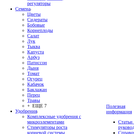
регуляторы
Семена
Цветы
Сидераты
Бобовые
Корнеплоды
Салат
Лук
Тыква
Капуста
Арбуз
Патиссон
Дыня
Томат
Огурец
Кабачок
Баклажан
Перец
Травы
+ ЕЩЕ 7
Полезная
Удобрения
информация
Комплексные удобрения с
микроэлементами
Статьи
Стимуляторы роста
руково
корневой системы
Справо