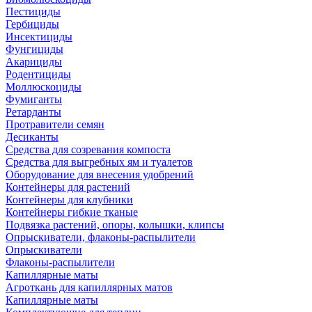
Пестициды
Гербициды
Инсектициды
Фунгициды
Акарициды
Родентициды
Моллюскоциды
Фумиганты
Ретарданты
Протравители семян
Десиканты
Средства для созревания компоста
Средства для выгребных ям и туалетов
Оборудование для внесения удобрений
Контейнеры для растений
Контейнеры для клубники
Контейнеры гибкие тканые
Подвязка растений, опоры, колышки, клипсы
Опрыскиватели, флаконы-распылители
Опрыскиватели
Флаконы-распылители
Капиллярные маты
Агроткань для капиллярных матов
Капиллярные маты