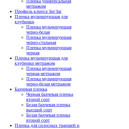
Пленка универсальная
метражом
Профиль клипса ЗигЗаг
Пленка мульчирующая для
клубники
Пленка мульчирующая
черно-белая
Пленка мульчирующая
черно-стальная
Пленка мульчирующая
черная
Пленка мульчирующая для
клубники метражом
Пленка мульчирующая
черная метражом
Пленка мульчирующая
черно-белая метражом
Бахчевая пленка
Черная бахчевая пленка
второй сорт
Белая бахчевая пленка
высший сорт
Белая бахчевая пленка
второй сорт
Пленка для силосных траншей и