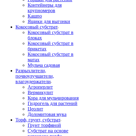
Контейнеры для
крупномеров
Кашпо
Ящики для выгонки
Кокосовый субстрат
Кокосовый субстрат в
блоках
Кокосовый субстрат в
брикетах
Кокосовый субстрат в
матах
Мульча садовая
Разрыхлители,
почвоулучшители,
влагоудержатели
Агроперлит
Вермикулит
Кора для мульчирования
Гидрогель для растений
Цеолит
Доломитовая мука
Торф, грунт, субстрат
Грунт торфяной
Субстрат на основе