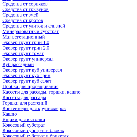
Средства от сорняков
Средства от грызунов
Средства от змей
Средства от кротов
Средства от улиток и слизней
Минераловатный субстрат
Мат вегетационный
Эковер грунт грин 1.0
Эковер грунт грин 2.0
Эковер грунт томат
Эковер грунт универсал
Куб рассадный
Эковер грунт куб универсал
Эковер грунт куб грин
Эковер грунт куб салат
Пробка для проращивания
Кассеты для рассады, горшки, кашпо
Кассеты для рассады
Горшки для растений
Контейнеры для крупномеров
Кашпо
Ящики для выгонки
Кокосовый субстрат
Кокосовый субстрат в блоках
Кокосовый субстрат в брикетах