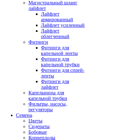
Магистральный шланг
лайфлет
Лайфлет
армированный
Лайфлет усиленный
Лайфлет
облегченный
Фитинги
Фитинги для
капельной ленты
Фитинги для
капельной трубки
Фитинги для спрей-
ленты
Фитинги для
лайфлет
Капельницы для
капельной трубки
Фильтры, насосы,
регуляторы
Семена
Цветы
Сидераты
Бобовые
Корнеплоды