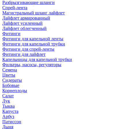
Разбрызгивающие шланги
Спрей-лента
Магистральный шланг лайфлет
Лайфлет армированный
Лайфлет усиленный
Лайфлет облегченный
Фитинги
Фитинги для капельной ленты
Фитинги для капельной трубки
Фитинги для спрей-ленты
Фитинги для лайфлет
Капельницы для капельной трубки
Фильтры, насосы, регуляторы
Семена
Цветы
Сидераты
Бобовые
Корнеплоды
Салат
Лук
Тыква
Капуста
Арбуз
Патиссон
Дыня