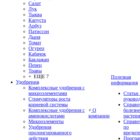
Салат
Лук
Тыква
Капуста
Арбуз
Патиссон
Дыня
Томат
Огурец
Кабачок
Баклажан
Перец
Травы
+ ЕЩЕ 7
Полезная
Удобрения
информация
Комплексные удобрения с
микроэлементами
Статьи
Стимуляторы роста
руково
корневой системы
Справо
Комплексные удобрения с
О
болезн
аминокислотами
компании
растен
Микроэлементы
Справо
Удобрения
по
пролонгированного
вредит
действия
Прогр