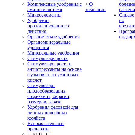
Комплексные удобрения с
О
болезн
аминокислотами
компании
растен
Микроэлементы
Справо
Удобрения
по
пролонгированного
вредит
действия
Прогр
Органические удобрения
подкор
Органоминеральные
удобрения
Минеральные удобрения
Стимуляторы роста
Стимуляторы роста и
антистрессанты на основе
фульвовых и гуминовых
кислот
Стимуляторы
плодообразования,
созревания, окраски,
размеров, завязи
Удобрения фасовкой для
личных подсобных
хозяйств
Вспомогательные
препараты
+ ЕЩЕ 3