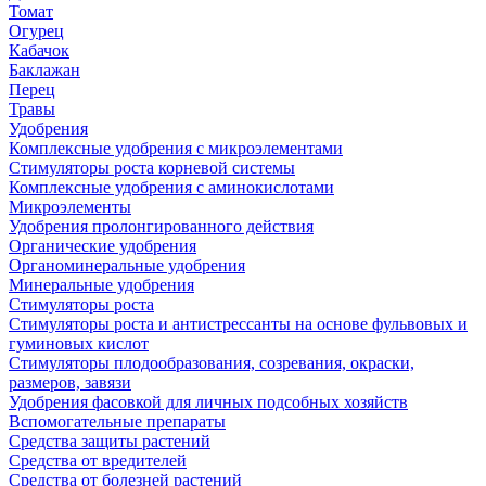
Томат
Огурец
Кабачок
Баклажан
Перец
Травы
Удобрения
Комплексные удобрения с микроэлементами
Стимуляторы роста корневой системы
Комплексные удобрения с аминокислотами
Микроэлементы
Удобрения пролонгированного действия
Органические удобрения
Органоминеральные удобрения
Минеральные удобрения
Стимуляторы роста
Стимуляторы роста и антистрессанты на основе фульвовых и
гуминовых кислот
Стимуляторы плодообразования, созревания, окраски,
размеров, завязи
Удобрения фасовкой для личных подсобных хозяйств
Вспомогательные препараты
Средства защиты растений
Средства от вредителей
Средства от болезней растений