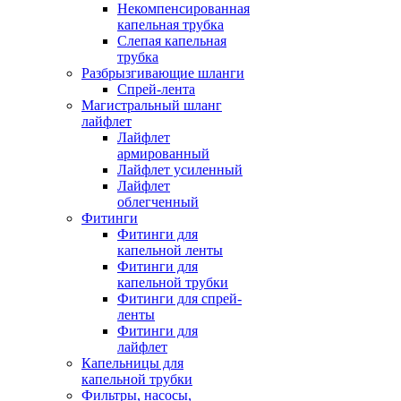
Некомпенсированная
капельная трубка
Слепая капельная
трубка
Разбрызгивающие шланги
Спрей-лента
Магистральный шланг
лайфлет
Лайфлет
армированный
Лайфлет усиленный
Лайфлет
облегченный
Фитинги
Фитинги для
капельной ленты
Фитинги для
капельной трубки
Фитинги для спрей-
ленты
Фитинги для
лайфлет
Капельницы для
капельной трубки
Фильтры, насосы,