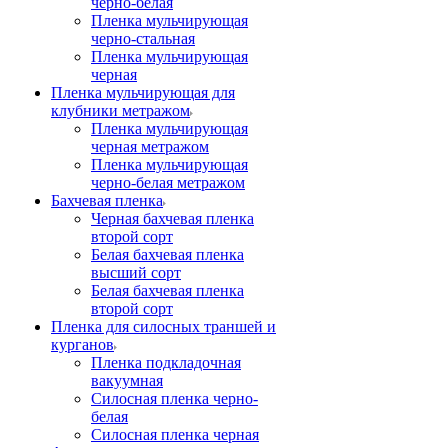
черно-белая
Пленка мульчирующая
черно-стальная
Пленка мульчирующая
черная
Пленка мульчирующая для
клубники метражом
Пленка мульчирующая
черная метражом
Пленка мульчирующая
черно-белая метражом
Бахчевая пленка
Черная бахчевая пленка
второй сорт
Белая бахчевая пленка
высший сорт
Белая бахчевая пленка
второй сорт
Пленка для силосных траншей и
курганов
Пленка подкладочная
вакуумная
Силосная пленка черно-
белая
Силосная пленка черная