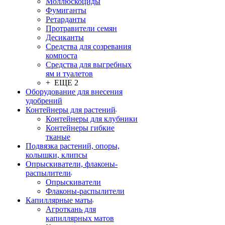
Моллюскоциды
Фумиганты
Ретарданты
Протравители семян
Десиканты
Средства для созревания
компоста
Средства для выгребных
ям и туалетов
+ ЕЩЕ 2
Оборудование для внесения
удобрений
Контейнеры для растений
Контейнеры для клубники
Контейнеры гибкие
тканые
Подвязка растений, опоры,
колышки, клипсы
Опрыскиватели, флаконы-
распылители
Опрыскиватели
Флаконы-распылители
Капиллярные маты
Агроткань для
капиллярных матов