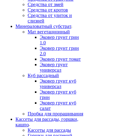
Средства от змей
Средства от кротов
Средства от улиток и
слизней
Минераловатный субстрат
Мат вегетационный
Эковер грунт грин
1.0
Эковер грунт грин
2.0
Эковер грунт томат
Эковер грунт
универсал
Куб рассадный
Эковер грунт куб
универсал
Эковер грунт куб
грин
Эковер грунт куб
салат
Пробка для проращивания
Кассеты для рассады, горшки,
кашпо
Кассеты для рассады
Горшки для растений