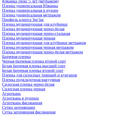
Южанка Люкс 5 лет (метражом)
Пленка универсальная Южанка
Пленка универсальная в рулоне
Пленка универсальная метражом
Профиль клипса ЗигЗаг
Пленка мульчирующая для клубники
Пленка мульчирующая черно-белая
Пленка мульчирующая черно-стальная
Пленка мульчирующая черная
Пленка мульчирующая для клубники метражом
Пленка мульчирующая черная метражом
Пленка мульчирующая черно-белая метражом
Бахчевая пленка
Черная бахчевая пленка второй сорт
Белая бахчевая пленка высший сорт
Белая бахчевая пленка второй сорт
Пленка для силосных траншей и курганов
Пленка подкладочная вакуумная
Силосная пленка черно-белая
Силосная пленка черная
Агроткань
Агроткань в рулонах
Агроткань фасованная
Сетки затеняющие
Сетка затеняющая фасованная