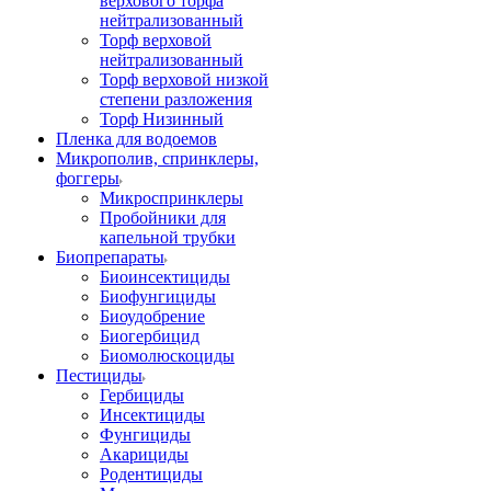
верхового торфа
нейтрализованный
Торф верховой
нейтрализованный
Торф верховой низкой
степени разложения
Торф Низинный
Пленка для водоемов
Микрополив, спринклеры,
фоггеры
Микроспринклеры
Пробойники для
капельной трубки
Биопрепараты
Биоинсектициды
Биофунгициды
Биоудобрение
Биогербицид
Биомолюскоциды
Пестициды
Гербициды
Инсектициды
Фунгициды
Акарициды
Родентициды