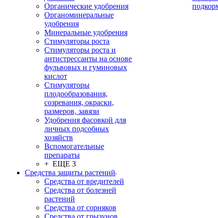
Органические удобрения
подкор
Органоминеральные
удобрения
Минеральные удобрения
Стимуляторы роста
Стимуляторы роста и
антистрессанты на основе
фульвовых и гуминовых
кислот
Стимуляторы
плодообразования,
созревания, окраски,
размеров, завязи
Удобрения фасовкой для
личных подсобных
хозяйств
Вспомогательные
препараты
+ ЕЩЕ 3
Средства защиты растений
Средства от вредителей
Средства от болезней
растений
Средства от сорняков
Средства от грызунов