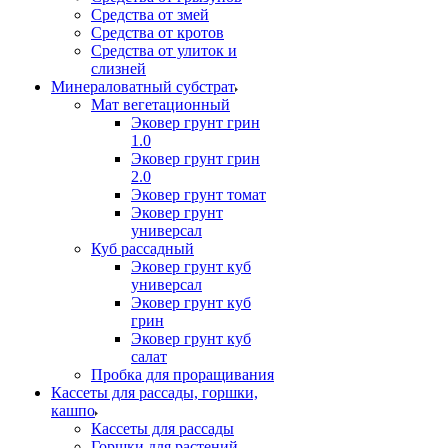
Средства от змей
Средства от кротов
Средства от улиток и
слизней
Минераловатный субстрат
Мат вегетационный
Эковер грунт грин
1.0
Эковер грунт грин
2.0
Эковер грунт томат
Эковер грунт
универсал
Куб рассадный
Эковер грунт куб
универсал
Эковер грунт куб
грин
Эковер грунт куб
салат
Пробка для проращивания
Кассеты для рассады, горшки,
кашпо
Кассеты для рассады
Горшки для растений