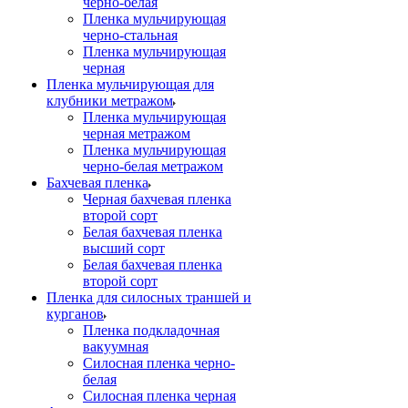
черно-белая
Пленка мульчирующая
черно-стальная
Пленка мульчирующая
черная
Пленка мульчирующая для
клубники метражом
Пленка мульчирующая
черная метражом
Пленка мульчирующая
черно-белая метражом
Бахчевая пленка
Черная бахчевая пленка
второй сорт
Белая бахчевая пленка
высший сорт
Белая бахчевая пленка
второй сорт
Пленка для силосных траншей и
курганов
Пленка подкладочная
вакуумная
Силосная пленка черно-
белая
Силосная пленка черная