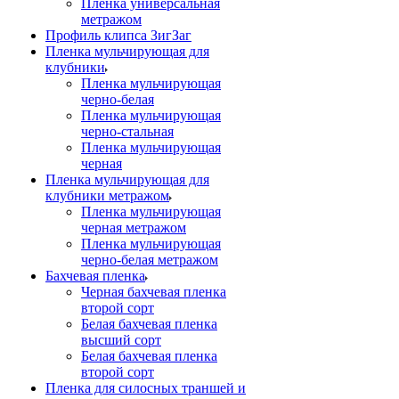
Пленка универсальная
метражом
Профиль клипса ЗигЗаг
Пленка мульчирующая для
клубники
Пленка мульчирующая
черно-белая
Пленка мульчирующая
черно-стальная
Пленка мульчирующая
черная
Пленка мульчирующая для
клубники метражом
Пленка мульчирующая
черная метражом
Пленка мульчирующая
черно-белая метражом
Бахчевая пленка
Черная бахчевая пленка
второй сорт
Белая бахчевая пленка
высший сорт
Белая бахчевая пленка
второй сорт
Пленка для силосных траншей и