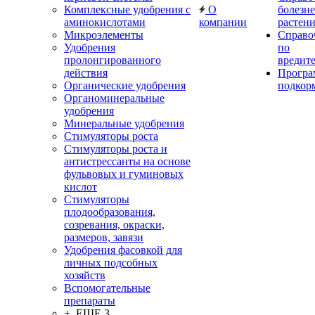
Комплексные удобрения с
О
болезн
аминокислотами
компании
растен
Микроэлементы
Справо
Удобрения
по
пролонгированного
вредит
действия
Прогр
Органические удобрения
подкор
Органоминеральные
удобрения
Минеральные удобрения
Стимуляторы роста
Стимуляторы роста и
антистрессанты на основе
фульвовых и гуминовых
кислот
Стимуляторы
плодообразования,
созревания, окраски,
размеров, завязи
Удобрения фасовкой для
личных подсобных
хозяйств
Вспомогательные
препараты
+ ЕЩЕ 3