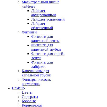
Магистральный шланг
лайфлет
Лайфлет
армированный
Лайфлет усиленный
Лайфлет
облегченный
Фитинги
Фитинги для
капельной ленты
Фитинги для
капельной трубки
Фитинги для спрей-
ленты
Фитинги для
лайфлет
Капельницы для
капельной трубки
Фильтры, насосы,
регуляторы
Семена
Цветы
Сидераты
Бобовые
Корнеплоды