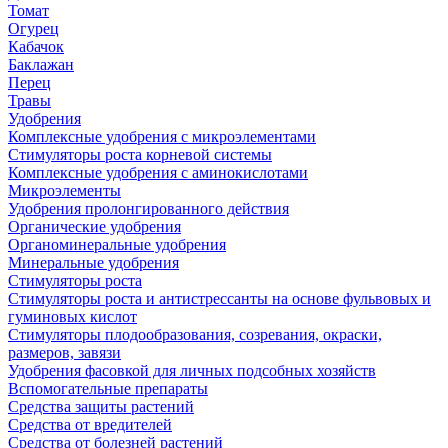
Томат
Огурец
Кабачок
Баклажан
Перец
Травы
Удобрения
Комплексные удобрения с микроэлементами
Стимуляторы роста корневой системы
Комплексные удобрения с аминокислотами
Микроэлементы
Удобрения пролонгированного действия
Органические удобрения
Органоминеральные удобрения
Минеральные удобрения
Стимуляторы роста
Стимуляторы роста и антистрессанты на основе фульвовых и
гуминовых кислот
Стимуляторы плодообразования, созревания, окраски,
размеров, завязи
Удобрения фасовкой для личных подсобных хозяйств
Вспомогательные препараты
Средства защиты растений
Средства от вредителей
Средства от болезней растений