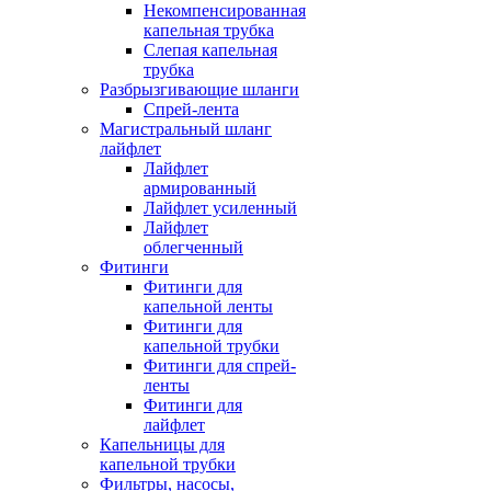
Некомпенсированная
капельная трубка
Слепая капельная
трубка
Разбрызгивающие шланги
Спрей-лента
Магистральный шланг
лайфлет
Лайфлет
армированный
Лайфлет усиленный
Лайфлет
облегченный
Фитинги
Фитинги для
капельной ленты
Фитинги для
капельной трубки
Фитинги для спрей-
ленты
Фитинги для
лайфлет
Капельницы для
капельной трубки
Фильтры, насосы,