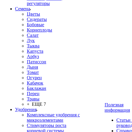
регуляторы
Семена
Цветы
Сидераты
Бобовые
Корнеплоды
Салат
Лук
Тыква
Капуста
Арбуз
Патиссон
Дыня
Томат
Огурец
Кабачок
Баклажан
Перец
Травы
+ ЕЩЕ 7
Полезная
Удобрения
информация
Комплексные удобрения с
микроэлементами
Статьи
Стимуляторы роста
руково
корневой системы
Справо