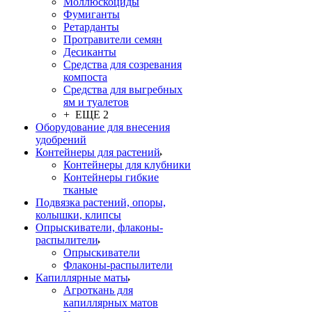
Моллюскоциды
Фумиганты
Ретарданты
Протравители семян
Десиканты
Средства для созревания
компоста
Средства для выгребных
ям и туалетов
+ ЕЩЕ 2
Оборудование для внесения
удобрений
Контейнеры для растений
Контейнеры для клубники
Контейнеры гибкие
тканые
Подвязка растений, опоры,
колышки, клипсы
Опрыскиватели, флаконы-
распылители
Опрыскиватели
Флаконы-распылители
Капиллярные маты
Агроткань для
капиллярных матов