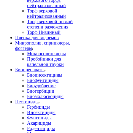
верхового торфа
нейтрализованный
Торф верховой
нейтрализованный
Торф верховой низкой
степени разложения
Торф Низинный
Пленка для водоемов
Микрополив, спринклеры,
фоггеры
Микроспринклеры
Пробойники для
капельной трубки
Биопрепараты
Биоинсектициды
Биофунгициды
Биоудобрение
Биогербицид
Биомолюскоциды
Пестициды
Гербициды
Инсектициды
Фунгициды
Акарициды
Родентициды