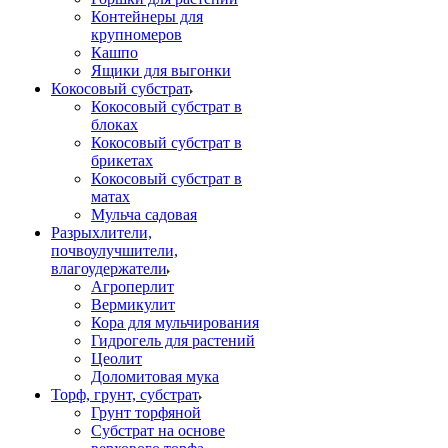
Контейнеры для
крупномеров
Кашпо
Ящики для выгонки
Кокосовый субстрат
Кокосовый субстрат в
блоках
Кокосовый субстрат в
брикетах
Кокосовый субстрат в
матах
Мульча садовая
Разрыхлители,
почвоулучшители,
влагоудержатели
Агроперлит
Вермикулит
Кора для мульчирования
Гидрогель для растений
Цеолит
Доломитовая мука
Торф, грунт, субстрат
Грунт торфяной
Субстрат на основе