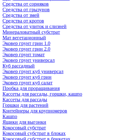
Средства от сорняков
Средства от грызунов
Средства от змей
Средства от кротов
Средства от улиток и слизней
Минераловатный субстрат
Мат вегетационный
Эковер грунт грин 1.0
Эковер грунт грин 2.0
Эковер грунт томат
Эковер грунт универсал
Куб рассадный
Эковер грунт куб универсал
Эковер грунт куб грин
Эковер грунт куб салат
Пробка для проращивания
Кассеты для рассады, горшки, кашпо
Кассеты для рассады
Горшки для растений
Контейнеры для крупномеров
Кашпо
Ящики для выгонки
Кокосовый субстрат
Кокосовый субстрат в блоках
Кокосовый субстрат в брикетах