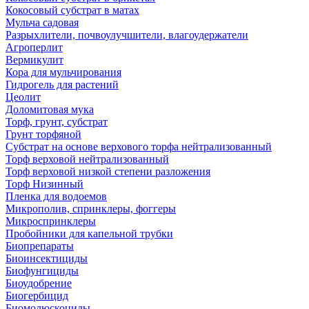
Кокосовый субстрат в матах
Мульча садовая
Разрыхлители, почвоулучшители, влагоудержатели
Агроперлит
Вермикулит
Кора для мульчирования
Гидрогель для растений
Цеолит
Доломитовая мука
Торф, грунт, субстрат
Грунт торфяной
Субстрат на основе верхового торфа нейтрализованный
Торф верховой нейтрализованный
Торф верховой низкой степени разложения
Торф Низинный
Пленка для водоемов
Микрополив, спринклеры, фоггеры
Микроспринклеры
Пробойники для капельной трубки
Биопрепараты
Биоинсектициды
Биофунгициды
Биоудобрение
Биогербицид
Биомолюскоциды