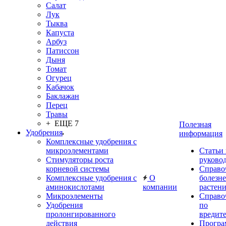
Салат
Лук
Тыква
Капуста
Арбуз
Патиссон
Дыня
Томат
Огурец
Кабачок
Баклажан
Перец
Травы
+ ЕЩЕ 7
Полезная
Удобрения
информация
Комплексные удобрения с
микроэлементами
Статьи
Стимуляторы роста
руково
корневой системы
Справо
Комплексные удобрения с
О
болезн
аминокислотами
компании
растен
Микроэлементы
Справо
Удобрения
по
пролонгированного
вредит
действия
Прогр