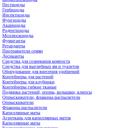
Пестициды
Гербициды
Инсектициды
Фунгициды
Акарициды
Родентициды
Моллюскоциды
Фумиганты
Ретарданты
Протравители семян
Десиканты
Средства для созревания компоста
Средства для выгребных ям и туалетов
Оборудование для внесения удобрений
Контейнеры для растений
Контейнеры для клубники
Контейнеры гибкие тканые
Подвязка растений, опоры, колышки, клипсы
Опрыскиватели, флаконы-распылители
Опрыскиватели
Флаконы-распылители
Капиллярные маты
Агроткань для капиллярных матов
Капиллярные маты