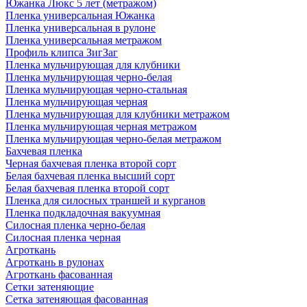
Южанка Люкс 5 лет (метражом)
Пленка универсальная Южанка
Пленка универсальная в рулоне
Пленка универсальная метражом
Профиль клипса ЗигЗаг
Пленка мульчирующая для клубники
Пленка мульчирующая черно-белая
Пленка мульчирующая черно-стальная
Пленка мульчирующая черная
Пленка мульчирующая для клубники метражом
Пленка мульчирующая черная метражом
Пленка мульчирующая черно-белая метражом
Бахчевая пленка
Черная бахчевая пленка второй сорт
Белая бахчевая пленка высший сорт
Белая бахчевая пленка второй сорт
Пленка для силосных траншей и курганов
Пленка подкладочная вакуумная
Силосная пленка черно-белая
Силосная пленка черная
Агроткань
Агроткань в рулонах
Агроткань фасованная
Сетки затеняющие
Сетка затеняющая фасованная