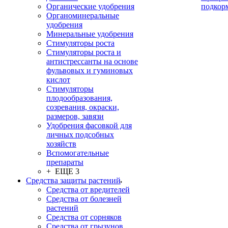
Органические удобрения
подкор
Органоминеральные
удобрения
Минеральные удобрения
Стимуляторы роста
Стимуляторы роста и
антистрессанты на основе
фульвовых и гуминовых
кислот
Стимуляторы
плодообразования,
созревания, окраски,
размеров, завязи
Удобрения фасовкой для
личных подсобных
хозяйств
Вспомогательные
препараты
+ ЕЩЕ 3
Средства защиты растений
Средства от вредителей
Средства от болезней
растений
Средства от сорняков
Средства от грызунов