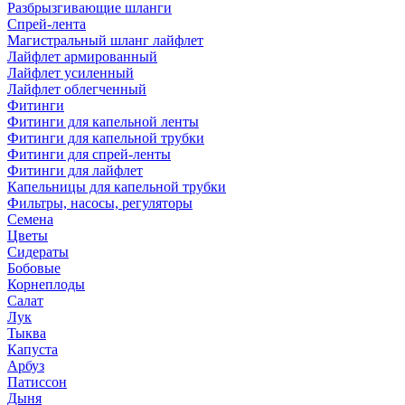
Разбрызгивающие шланги
Спрей-лента
Магистральный шланг лайфлет
Лайфлет армированный
Лайфлет усиленный
Лайфлет облегченный
Фитинги
Фитинги для капельной ленты
Фитинги для капельной трубки
Фитинги для спрей-ленты
Фитинги для лайфлет
Капельницы для капельной трубки
Фильтры, насосы, регуляторы
Семена
Цветы
Сидераты
Бобовые
Корнеплоды
Салат
Лук
Тыква
Капуста
Арбуз
Патиссон
Дыня