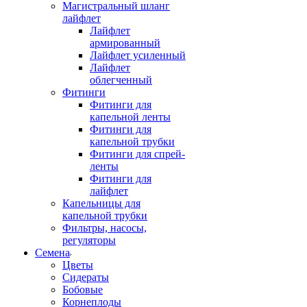
Магистральный шланг
лайфлет
Лайфлет
армированный
Лайфлет усиленный
Лайфлет
облегченный
Фитинги
Фитинги для
капельной ленты
Фитинги для
капельной трубки
Фитинги для спрей-
ленты
Фитинги для
лайфлет
Капельницы для
капельной трубки
Фильтры, насосы,
регуляторы
Семена
Цветы
Сидераты
Бобовые
Корнеплоды