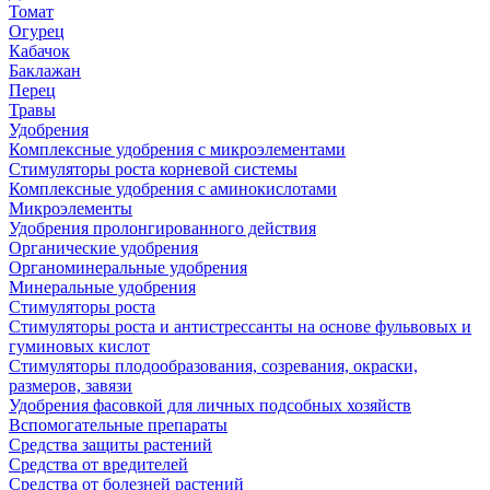
Томат
Огурец
Кабачок
Баклажан
Перец
Травы
Удобрения
Комплексные удобрения с микроэлементами
Стимуляторы роста корневой системы
Комплексные удобрения с аминокислотами
Микроэлементы
Удобрения пролонгированного действия
Органические удобрения
Органоминеральные удобрения
Минеральные удобрения
Стимуляторы роста
Стимуляторы роста и антистрессанты на основе фульвовых и
гуминовых кислот
Стимуляторы плодообразования, созревания, окраски,
размеров, завязи
Удобрения фасовкой для личных подсобных хозяйств
Вспомогательные препараты
Средства защиты растений
Средства от вредителей
Средства от болезней растений