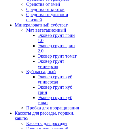
Средства от змей
Средства от кротов
Средства от улиток и
слизней
Минераловатный субстрат
Мат вегетационный
Эковер грунт грин
1.0
Эковер грунт грин
2.0
Эковер грунт томат
Эковер грунт
универсал
Куб рассадный
Эковер грунт куб
универсал
Эковер грунт куб
грин
Эковер грунт куб
салат
Пробка для проращивания
Кассеты для рассады, горшки,
кашпо
Кассеты для рассады
Горшки для растений