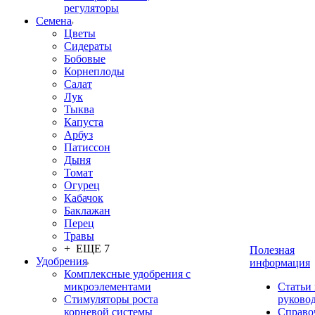
регуляторы
Семена
Цветы
Сидераты
Бобовые
Корнеплоды
Салат
Лук
Тыква
Капуста
Арбуз
Патиссон
Дыня
Томат
Огурец
Кабачок
Баклажан
Перец
Травы
+ ЕЩЕ 7
Полезная
Удобрения
информация
Комплексные удобрения с
микроэлементами
Статьи
Стимуляторы роста
руково
корневой системы
Справо