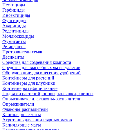
Пестициды
Гербициды
Инсектициды
Фунгициды
Акарициды
Родентициды
Моллюскоциды
Фумиганты
Ретарданты
Протравители семян
Десиканты
Средства для созревания компоста
Средства для выгребных ям и туалетов
Оборудование для внесения удобрений
Контейнеры для растений
Контейнеры для клубники
Контейнеры гибкие тканые
Подвязка растений, опоры, колышки, клипсы
Опрыскиватели, флаконы-распылители
Опрыскиватели
Флаконы-распылители
Капиллярные маты
Агроткань для капиллярных матов
Капиллярные маты