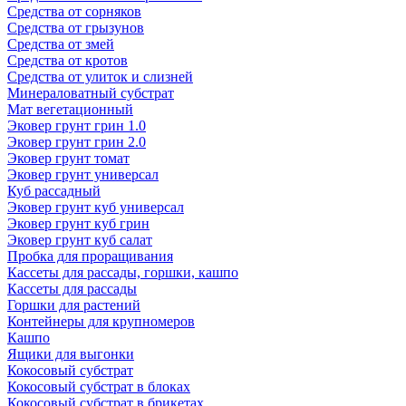
Средства от сорняков
Средства от грызунов
Средства от змей
Средства от кротов
Средства от улиток и слизней
Минераловатный субстрат
Мат вегетационный
Эковер грунт грин 1.0
Эковер грунт грин 2.0
Эковер грунт томат
Эковер грунт универсал
Куб рассадный
Эковер грунт куб универсал
Эковер грунт куб грин
Эковер грунт куб салат
Пробка для проращивания
Кассеты для рассады, горшки, кашпо
Кассеты для рассады
Горшки для растений
Контейнеры для крупномеров
Кашпо
Ящики для выгонки
Кокосовый субстрат
Кокосовый субстрат в блоках
Кокосовый субстрат в брикетах