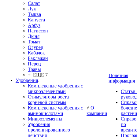
Салат
Лук
Тыква
Капуста
Арбуз
Патиссон
Дыня
Томат
Огурец
Кабачок
Баклажан
Перец
Травы
+ ЕЩЕ 7
Полезная
Удобрения
информация
Комплексные удобрения с
микроэлементами
Статьи
Стимуляторы роста
руково
корневой системы
Справо
Комплексные удобрения с
О
болезн
аминокислотами
компании
растен
Микроэлементы
Справо
Удобрения
по
пролонгированного
вредит
действия
Прогр