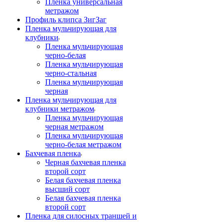
Пленка универсальная
метражом
Профиль клипса ЗигЗаг
Пленка мульчирующая для
клубники
Пленка мульчирующая
черно-белая
Пленка мульчирующая
черно-стальная
Пленка мульчирующая
черная
Пленка мульчирующая для
клубники метражом
Пленка мульчирующая
черная метражом
Пленка мульчирующая
черно-белая метражом
Бахчевая пленка
Черная бахчевая пленка
второй сорт
Белая бахчевая пленка
высший сорт
Белая бахчевая пленка
второй сорт
Пленка для силосных траншей и