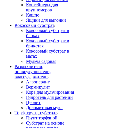
Контейнеры для
крупномеров
Кашпо
Ящики для выгонки
Кокосовый субстрат
Кокосовый субстрат в
блоках
Кокосовый субстрат в
брикетах
Кокосовый субстрат в
матах
Мульча садовая
Разрыхлители,
почвоулучшители,
влагоудержатели
Агроперлит
Вермикулит
Кора для мульчирования
Гидрогель для растений
Цеолит
Доломитовая мука
Торф, грунт, субстрат
Грунт торфяной
Субстрат на основе