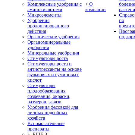
Комплексные удобрения с
О
болезн
аминокислотами
компании
растен
Микроэлементы
Справо
Удобрения
по
пролонгированного
вредит
действия
Прогр
Органические удобрения
подкор
Органоминеральные
удобрения
Минеральные удобрения
Стимуляторы роста
Стимуляторы роста и
антистрессанты на основе
фульвовых и гуминовых
кислот
Стимуляторы
плодообразования,
созревания, окраски,
размеров, завязи
Удобрения фасовкой для
личных подсобных
хозяйств
Вспомогательные
препараты
+ ЕЩЕ 3