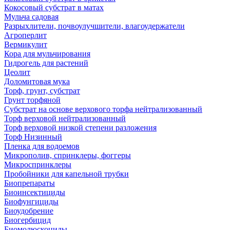
Кокосовый субстрат в матах
Мульча садовая
Разрыхлители, почвоулучшители, влагоудержатели
Агроперлит
Вермикулит
Кора для мульчирования
Гидрогель для растений
Цеолит
Доломитовая мука
Торф, грунт, субстрат
Грунт торфяной
Субстрат на основе верхового торфа нейтрализованный
Торф верховой нейтрализованный
Торф верховой низкой степени разложения
Торф Низинный
Пленка для водоемов
Микрополив, спринклеры, фоггеры
Микроспринклеры
Пробойники для капельной трубки
Биопрепараты
Биоинсектициды
Биофунгициды
Биоудобрение
Биогербицид
Биомолюскоциды