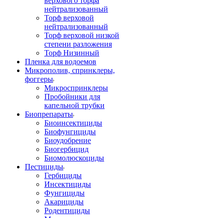
верхового торфа
нейтрализованный
Торф верховой
нейтрализованный
Торф верховой низкой
степени разложения
Торф Низинный
Пленка для водоемов
Микрополив, спринклеры,
фоггеры
Микроспринклеры
Пробойники для
капельной трубки
Биопрепараты
Биоинсектициды
Биофунгициды
Биоудобрение
Биогербицид
Биомолюскоциды
Пестициды
Гербициды
Инсектициды
Фунгициды
Акарициды
Родентициды