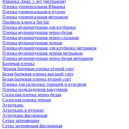
Южанка Люкс 5 лет (метражом)
Пленка универсальная Южанка
Пленка универсальная в рулоне
Пленка универсальная метражом
Профиль клипса ЗигЗаг
Пленка мульчирующая для клубники
Пленка мульчирующая черно-белая
Пленка мульчирующая черно-стальная
Пленка мульчирующая черная
Пленка мульчирующая для клубники метражом
Пленка мульчирующая черная метражом
Пленка мульчирующая черно-белая метражом
Бахчевая пленка
Черная бахчевая пленка второй сорт
Белая бахчевая пленка высший сорт
Белая бахчевая пленка второй сорт
Пленка для силосных траншей и курганов
Пленка подкладочная вакуумная
Силосная пленка черно-белая
Силосная пленка черная
Агроткань
Агроткань в рулонах
Агроткань фасованная
Сетки затеняющие
Сетка затеняющая фасованная