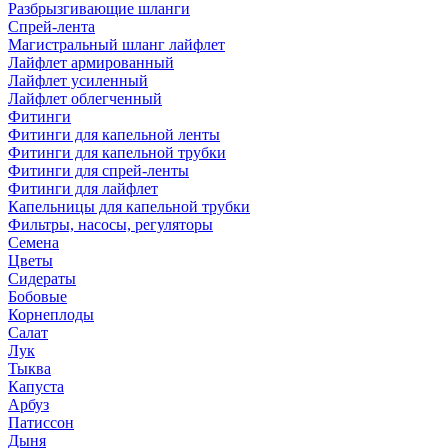
Разбрызгивающие шланги
Спрей-лента
Магистральный шланг лайфлет
Лайфлет армированный
Лайфлет усиленный
Лайфлет облегченный
Фитинги
Фитинги для капельной ленты
Фитинги для капельной трубки
Фитинги для спрей-ленты
Фитинги для лайфлет
Капельницы для капельной трубки
Фильтры, насосы, регуляторы
Семена
Цветы
Сидераты
Бобовые
Корнеплоды
Салат
Лук
Тыква
Капуста
Арбуз
Патиссон
Дыня