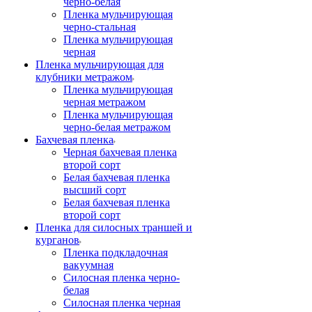
черно-белая
Пленка мульчирующая
черно-стальная
Пленка мульчирующая
черная
Пленка мульчирующая для
клубники метражом
Пленка мульчирующая
черная метражом
Пленка мульчирующая
черно-белая метражом
Бахчевая пленка
Черная бахчевая пленка
второй сорт
Белая бахчевая пленка
высший сорт
Белая бахчевая пленка
второй сорт
Пленка для силосных траншей и
курганов
Пленка подкладочная
вакуумная
Силосная пленка черно-
белая
Силосная пленка черная