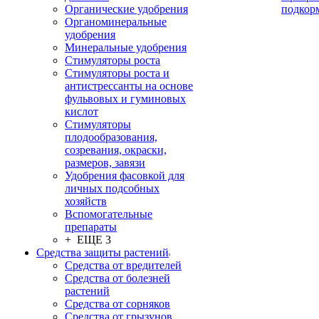
Органические удобрения
подкор
Органоминеральные
удобрения
Минеральные удобрения
Стимуляторы роста
Стимуляторы роста и
антистрессанты на основе
фульвовых и гуминовых
кислот
Стимуляторы
плодообразования,
созревания, окраски,
размеров, завязи
Удобрения фасовкой для
личных подсобных
хозяйств
Вспомогательные
препараты
+ ЕЩЕ 3
Средства защиты растений
Средства от вредителей
Средства от болезней
растений
Средства от сорняков
Средства от грызунов