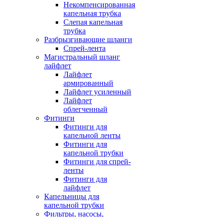
Некомпенсированная
капельная трубка
Слепая капельная
трубка
Разбрызгивающие шланги
Спрей-лента
Магистральный шланг
лайфлет
Лайфлет
армированный
Лайфлет усиленный
Лайфлет
облегченный
Фитинги
Фитинги для
капельной ленты
Фитинги для
капельной трубки
Фитинги для спрей-
ленты
Фитинги для
лайфлет
Капельницы для
капельной трубки
Фильтры, насосы,