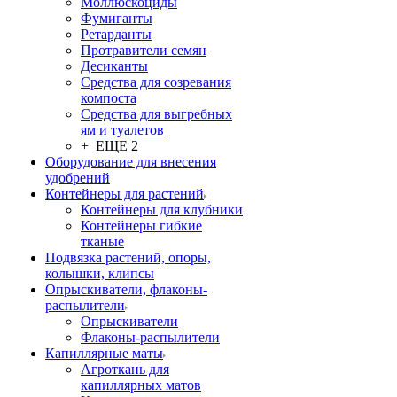
Моллюскоциды
Фумиганты
Ретарданты
Протравители семян
Десиканты
Средства для созревания
компоста
Средства для выгребных
ям и туалетов
+ ЕЩЕ 2
Оборудование для внесения
удобрений
Контейнеры для растений
Контейнеры для клубники
Контейнеры гибкие
тканые
Подвязка растений, опоры,
колышки, клипсы
Опрыскиватели, флаконы-
распылители
Опрыскиватели
Флаконы-распылители
Капиллярные маты
Агроткань для
капиллярных матов