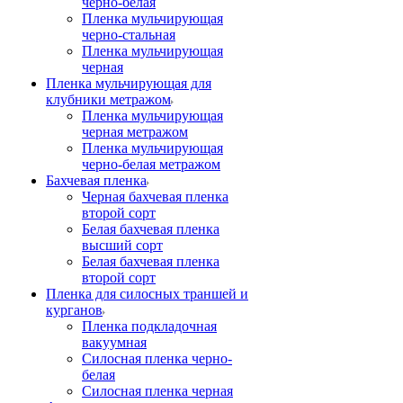
черно-белая
Пленка мульчирующая
черно-стальная
Пленка мульчирующая
черная
Пленка мульчирующая для
клубники метражом
Пленка мульчирующая
черная метражом
Пленка мульчирующая
черно-белая метражом
Бахчевая пленка
Черная бахчевая пленка
второй сорт
Белая бахчевая пленка
высший сорт
Белая бахчевая пленка
второй сорт
Пленка для силосных траншей и
курганов
Пленка подкладочная
вакуумная
Силосная пленка черно-
белая
Силосная пленка черная