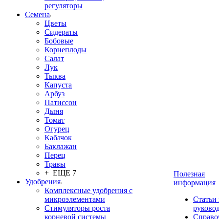
регуляторы
Семена
Цветы
Сидераты
Бобовые
Корнеплоды
Салат
Лук
Тыква
Капуста
Арбуз
Патиссон
Дыня
Томат
Огурец
Кабачок
Баклажан
Перец
Травы
+ ЕЩЕ 7
Полезная
Удобрения
информация
Комплексные удобрения с
микроэлементами
Статьи
Стимуляторы роста
руково
корневой системы
Справо