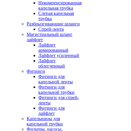
Некомпенсированная
капельная трубка
Слепая капельная
трубка
Разбрызгивающие шланги
Спрей-лента
Магистральный шланг
лайфлет
Лайфлет
армированный
Лайфлет усиленный
Лайфлет
облегченный
Фитинги
Фитинги для
капельной ленты
Фитинги для
капельной трубки
Фитинги для спрей-
ленты
Фитинги для
лайфлет
Капельницы для
капельной трубки
Фильтры, насосы,