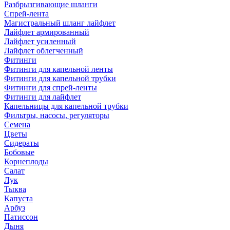
Разбрызгивающие шланги
Спрей-лента
Магистральный шланг лайфлет
Лайфлет армированный
Лайфлет усиленный
Лайфлет облегченный
Фитинги
Фитинги для капельной ленты
Фитинги для капельной трубки
Фитинги для спрей-ленты
Фитинги для лайфлет
Капельницы для капельной трубки
Фильтры, насосы, регуляторы
Семена
Цветы
Сидераты
Бобовые
Корнеплоды
Салат
Лук
Тыква
Капуста
Арбуз
Патиссон
Дыня