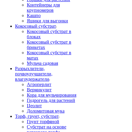
Контейнеры для
крупномеров
Кашпо
Ящики для выгонки
Кокосовый субстрат
Кокосовый субстрат в
блоках
Кокосовый субстрат в
брикетах
Кокосовый субстрат в
матах
Мульча садовая
Разрыхлители,
почвоулучшители,
влагоудержатели
Агроперлит
Вермикулит
Кора для мульчирования
Гидрогель для растений
Цеолит
Доломитовая мука
Торф, грунт, субстрат
Грунт торфяной
Субстрат на основе