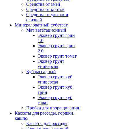
Средства от змей
Средства от кротов
Средства от улиток и
слизней
Минераловатный субстрат
Мат вегетационный
Эковер грунт грин
1.0
Эковер грунт грин
2.0
Эковер грунт томат
Эковер грунт
универсал
Куб рассадный
Эковер грунт куб
универсал
Эковер грунт куб
грин
Эковер грунт куб
салат
Пробка для проращивания
Кассеты для рассады, горшки,
кашпо
Кассеты для рассады
Горшки для растений