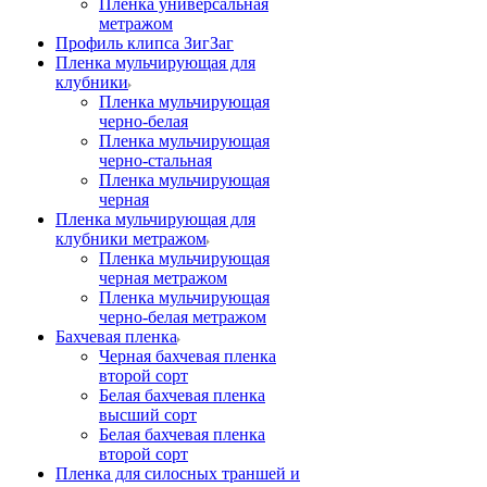
Пленка универсальная
метражом
Профиль клипса ЗигЗаг
Пленка мульчирующая для
клубники
Пленка мульчирующая
черно-белая
Пленка мульчирующая
черно-стальная
Пленка мульчирующая
черная
Пленка мульчирующая для
клубники метражом
Пленка мульчирующая
черная метражом
Пленка мульчирующая
черно-белая метражом
Бахчевая пленка
Черная бахчевая пленка
второй сорт
Белая бахчевая пленка
высший сорт
Белая бахчевая пленка
второй сорт
Пленка для силосных траншей и