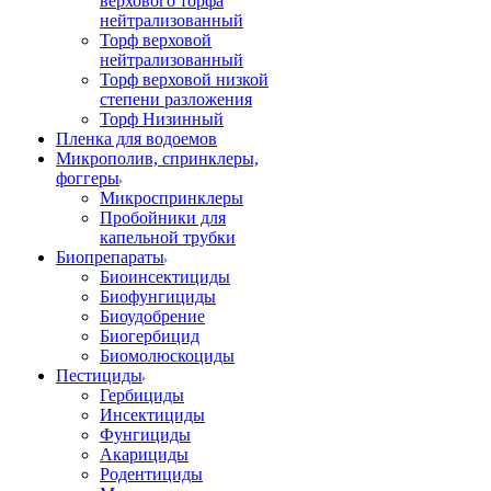
верхового торфа
нейтрализованный
Торф верховой
нейтрализованный
Торф верховой низкой
степени разложения
Торф Низинный
Пленка для водоемов
Микрополив, спринклеры,
фоггеры
Микроспринклеры
Пробойники для
капельной трубки
Биопрепараты
Биоинсектициды
Биофунгициды
Биоудобрение
Биогербицид
Биомолюскоциды
Пестициды
Гербициды
Инсектициды
Фунгициды
Акарициды
Родентициды