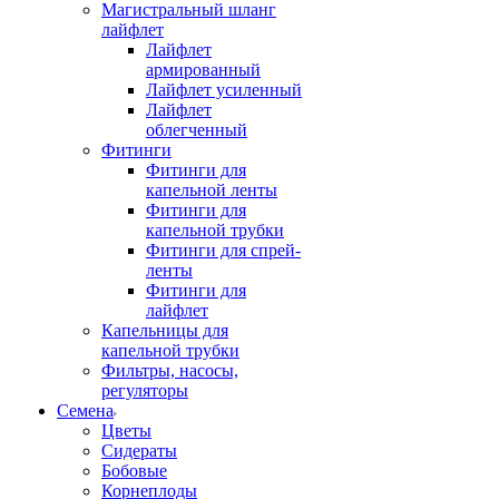
Магистральный шланг
лайфлет
Лайфлет
армированный
Лайфлет усиленный
Лайфлет
облегченный
Фитинги
Фитинги для
капельной ленты
Фитинги для
капельной трубки
Фитинги для спрей-
ленты
Фитинги для
лайфлет
Капельницы для
капельной трубки
Фильтры, насосы,
регуляторы
Семена
Цветы
Сидераты
Бобовые
Корнеплоды