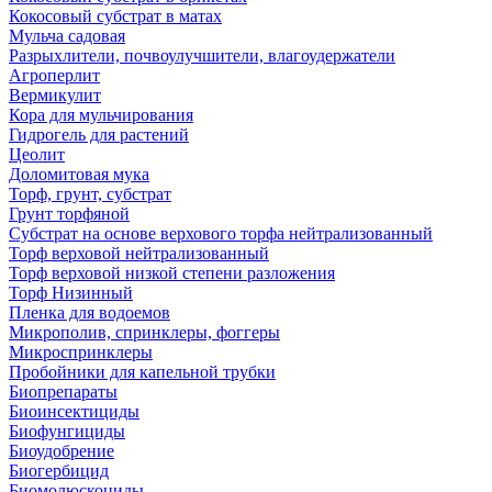
Кокосовый субстрат в матах
Мульча садовая
Разрыхлители, почвоулучшители, влагоудержатели
Агроперлит
Вермикулит
Кора для мульчирования
Гидрогель для растений
Цеолит
Доломитовая мука
Торф, грунт, субстрат
Грунт торфяной
Субстрат на основе верхового торфа нейтрализованный
Торф верховой нейтрализованный
Торф верховой низкой степени разложения
Торф Низинный
Пленка для водоемов
Микрополив, спринклеры, фоггеры
Микроспринклеры
Пробойники для капельной трубки
Биопрепараты
Биоинсектициды
Биофунгициды
Биоудобрение
Биогербицид
Биомолюскоциды