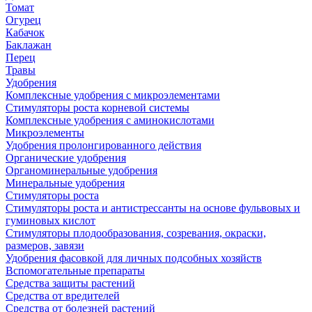
Томат
Огурец
Кабачок
Баклажан
Перец
Травы
Удобрения
Комплексные удобрения с микроэлементами
Стимуляторы роста корневой системы
Комплексные удобрения с аминокислотами
Микроэлементы
Удобрения пролонгированного действия
Органические удобрения
Органоминеральные удобрения
Минеральные удобрения
Стимуляторы роста
Стимуляторы роста и антистрессанты на основе фульвовых и
гуминовых кислот
Стимуляторы плодообразования, созревания, окраски,
размеров, завязи
Удобрения фасовкой для личных подсобных хозяйств
Вспомогательные препараты
Средства защиты растений
Средства от вредителей
Средства от болезней растений