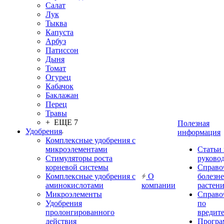
Салат
Лук
Тыква
Капуста
Арбуз
Патиссон
Дыня
Томат
Огурец
Кабачок
Баклажан
Перец
Травы
+ ЕЩЕ 7
Полезная
Удобрения
информация
Комплексные удобрения с
микроэлементами
Статьи
Стимуляторы роста
руково
корневой системы
Справо
Комплексные удобрения с
О
болезн
аминокислотами
компании
растен
Микроэлементы
Справо
Удобрения
по
пролонгированного
вредит
действия
Прогр