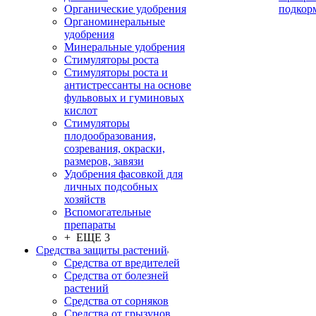
Органические удобрения
подкор
Органоминеральные
удобрения
Минеральные удобрения
Стимуляторы роста
Стимуляторы роста и
антистрессанты на основе
фульвовых и гуминовых
кислот
Стимуляторы
плодообразования,
созревания, окраски,
размеров, завязи
Удобрения фасовкой для
личных подсобных
хозяйств
Вспомогательные
препараты
+ ЕЩЕ 3
Средства защиты растений
Средства от вредителей
Средства от болезней
растений
Средства от сорняков
Средства от грызунов