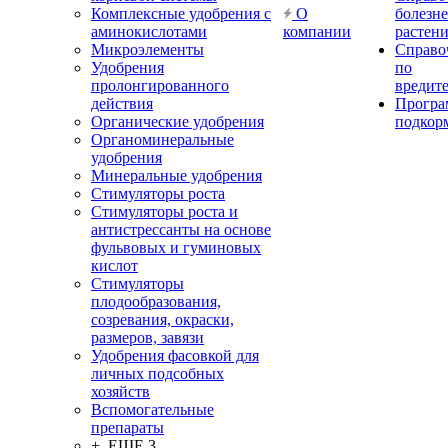
Комплексные удобрения с
О
болезн
аминокислотами
компании
растен
Микроэлементы
Справо
Удобрения
по
пролонгированного
вредит
действия
Прогр
Органические удобрения
подкор
Органоминеральные
удобрения
Минеральные удобрения
Стимуляторы роста
Стимуляторы роста и
антистрессанты на основе
фульвовых и гуминовых
кислот
Стимуляторы
плодообразования,
созревания, окраски,
размеров, завязи
Удобрения фасовкой для
личных подсобных
хозяйств
Вспомогательные
препараты
+ ЕЩЕ 3