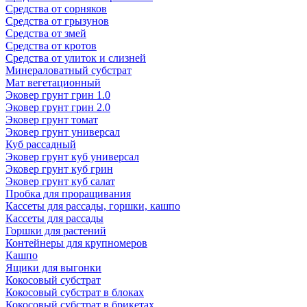
Средства от сорняков
Средства от грызунов
Средства от змей
Средства от кротов
Средства от улиток и слизней
Минераловатный субстрат
Мат вегетационный
Эковер грунт грин 1.0
Эковер грунт грин 2.0
Эковер грунт томат
Эковер грунт универсал
Куб рассадный
Эковер грунт куб универсал
Эковер грунт куб грин
Эковер грунт куб салат
Пробка для проращивания
Кассеты для рассады, горшки, кашпо
Кассеты для рассады
Горшки для растений
Контейнеры для крупномеров
Кашпо
Ящики для выгонки
Кокосовый субстрат
Кокосовый субстрат в блоках
Кокосовый субстрат в брикетах