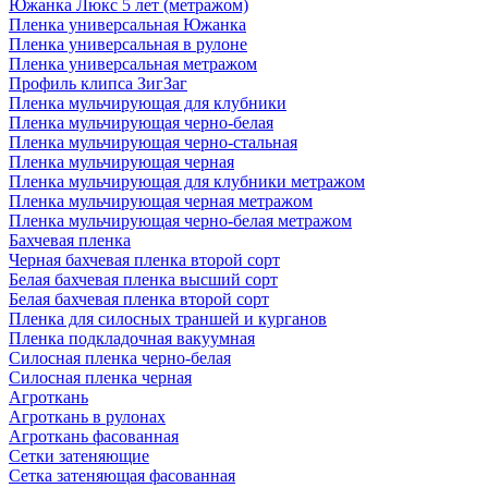
Южанка Люкс 5 лет (метражом)
Пленка универсальная Южанка
Пленка универсальная в рулоне
Пленка универсальная метражом
Профиль клипса ЗигЗаг
Пленка мульчирующая для клубники
Пленка мульчирующая черно-белая
Пленка мульчирующая черно-стальная
Пленка мульчирующая черная
Пленка мульчирующая для клубники метражом
Пленка мульчирующая черная метражом
Пленка мульчирующая черно-белая метражом
Бахчевая пленка
Черная бахчевая пленка второй сорт
Белая бахчевая пленка высший сорт
Белая бахчевая пленка второй сорт
Пленка для силосных траншей и курганов
Пленка подкладочная вакуумная
Силосная пленка черно-белая
Силосная пленка черная
Агроткань
Агроткань в рулонах
Агроткань фасованная
Сетки затеняющие
Сетка затеняющая фасованная