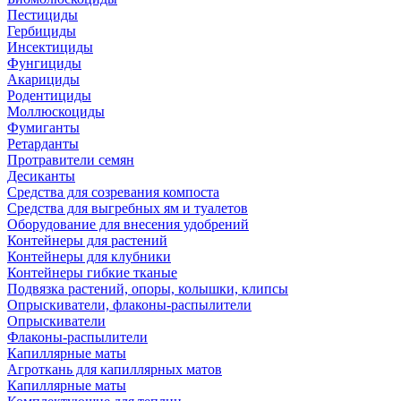
Пестициды
Гербициды
Инсектициды
Фунгициды
Акарициды
Родентициды
Моллюскоциды
Фумиганты
Ретарданты
Протравители семян
Десиканты
Средства для созревания компоста
Средства для выгребных ям и туалетов
Оборудование для внесения удобрений
Контейнеры для растений
Контейнеры для клубники
Контейнеры гибкие тканые
Подвязка растений, опоры, колышки, клипсы
Опрыскиватели, флаконы-распылители
Опрыскиватели
Флаконы-распылители
Капиллярные маты
Агроткань для капиллярных матов
Капиллярные маты