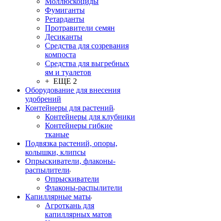
Моллюскоциды
Фумиганты
Ретарданты
Протравители семян
Десиканты
Средства для созревания
компоста
Средства для выгребных
ям и туалетов
+ ЕЩЕ 2
Оборудование для внесения
удобрений
Контейнеры для растений
Контейнеры для клубники
Контейнеры гибкие
тканые
Подвязка растений, опоры,
колышки, клипсы
Опрыскиватели, флаконы-
распылители
Опрыскиватели
Флаконы-распылители
Капиллярные маты
Агроткань для
капиллярных матов