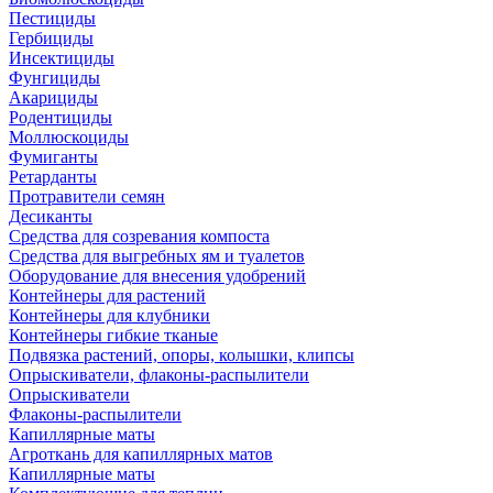
Пестициды
Гербициды
Инсектициды
Фунгициды
Акарициды
Родентициды
Моллюскоциды
Фумиганты
Ретарданты
Протравители семян
Десиканты
Средства для созревания компоста
Средства для выгребных ям и туалетов
Оборудование для внесения удобрений
Контейнеры для растений
Контейнеры для клубники
Контейнеры гибкие тканые
Подвязка растений, опоры, колышки, клипсы
Опрыскиватели, флаконы-распылители
Опрыскиватели
Флаконы-распылители
Капиллярные маты
Агроткань для капиллярных матов
Капиллярные маты