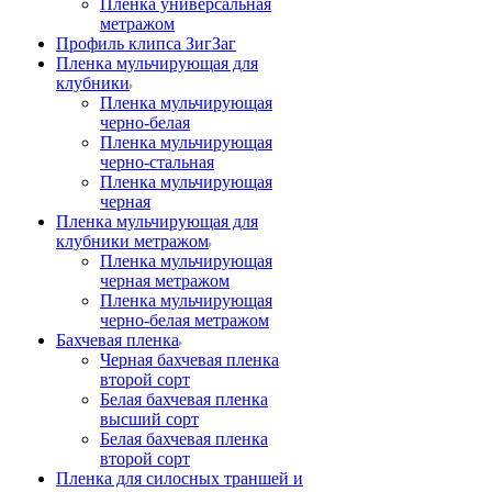
Пленка универсальная
метражом
Профиль клипса ЗигЗаг
Пленка мульчирующая для
клубники
Пленка мульчирующая
черно-белая
Пленка мульчирующая
черно-стальная
Пленка мульчирующая
черная
Пленка мульчирующая для
клубники метражом
Пленка мульчирующая
черная метражом
Пленка мульчирующая
черно-белая метражом
Бахчевая пленка
Черная бахчевая пленка
второй сорт
Белая бахчевая пленка
высший сорт
Белая бахчевая пленка
второй сорт
Пленка для силосных траншей и