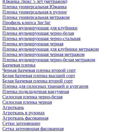
Южанка Люкс 5 лет (метражом)
Пленка универсальная Южанка
Пленка универсальная в рулоне
Пленка универсальная метражом
Профиль клипса ЗигЗаг
Пленка мульчирующая для клубники
Пленка мульчирующая черно-белая
Пленка мульчирующая черно-стальная
Пленка мульчирующая черная
Пленка мульчирующая для клубники метражом
Пленка мульчирующая черная метражом
Пленка мульчирующая черно-белая метражом
Бахчевая пленка
Черная бахчевая пленка второй сорт
Белая бахчевая пленка высший сорт
Белая бахчевая пленка второй сорт
Пленка для силосных траншей и курганов
Пленка подкладочная вакуумная
Силосная пленка черно-белая
Силосная пленка черная
Агроткань
Агроткань в рулонах
Агроткань фасованная
Сетки затеняющие
Сетка затеняющая фасованная