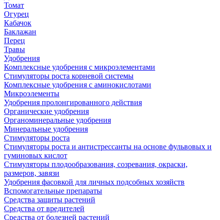
Томат
Огурец
Кабачок
Баклажан
Перец
Травы
Удобрения
Комплексные удобрения с микроэлементами
Стимуляторы роста корневой системы
Комплексные удобрения с аминокислотами
Микроэлементы
Удобрения пролонгированного действия
Органические удобрения
Органоминеральные удобрения
Минеральные удобрения
Стимуляторы роста
Стимуляторы роста и антистрессанты на основе фульвовых и
гуминовых кислот
Стимуляторы плодообразования, созревания, окраски,
размеров, завязи
Удобрения фасовкой для личных подсобных хозяйств
Вспомогательные препараты
Средства защиты растений
Средства от вредителей
Средства от болезней растений