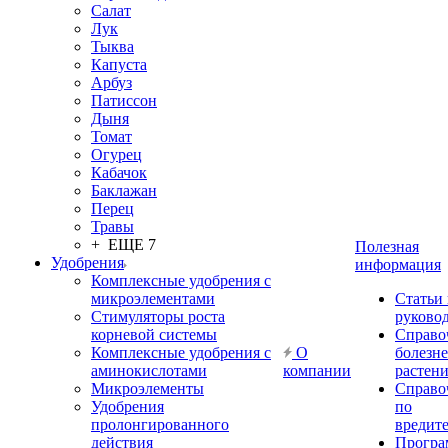
Салат
Лук
Тыква
Капуста
Арбуз
Патиссон
Дыня
Томат
Огурец
Кабачок
Баклажан
Перец
Травы
+ ЕЩЕ 7
Полезная
Удобрения
информация
Комплексные удобрения с
микроэлементами
Статьи
Стимуляторы роста
руково
корневой системы
Справо
Комплексные удобрения с
О
болезн
аминокислотами
компании
растен
Микроэлементы
Справо
Удобрения
по
пролонгированного
вредит
действия
Прогр