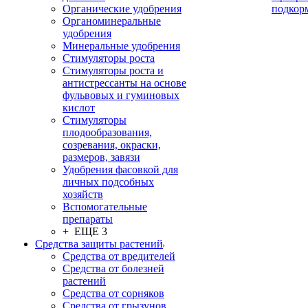
Органические удобрения
подкор
Органоминеральные
удобрения
Минеральные удобрения
Стимуляторы роста
Стимуляторы роста и
антистрессанты на основе
фульвовых и гуминовых
кислот
Стимуляторы
плодообразования,
созревания, окраски,
размеров, завязи
Удобрения фасовкой для
личных подсобных
хозяйств
Вспомогательные
препараты
+ ЕЩЕ 3
Средства защиты растений
Средства от вредителей
Средства от болезней
растений
Средства от сорняков
Средства от грызунов