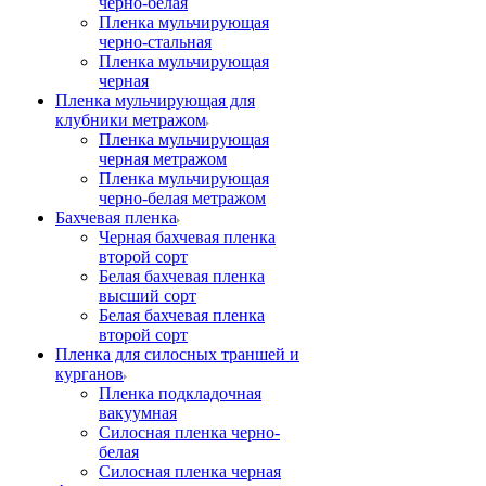
черно-белая
Пленка мульчирующая
черно-стальная
Пленка мульчирующая
черная
Пленка мульчирующая для
клубники метражом
Пленка мульчирующая
черная метражом
Пленка мульчирующая
черно-белая метражом
Бахчевая пленка
Черная бахчевая пленка
второй сорт
Белая бахчевая пленка
высший сорт
Белая бахчевая пленка
второй сорт
Пленка для силосных траншей и
курганов
Пленка подкладочная
вакуумная
Силосная пленка черно-
белая
Силосная пленка черная