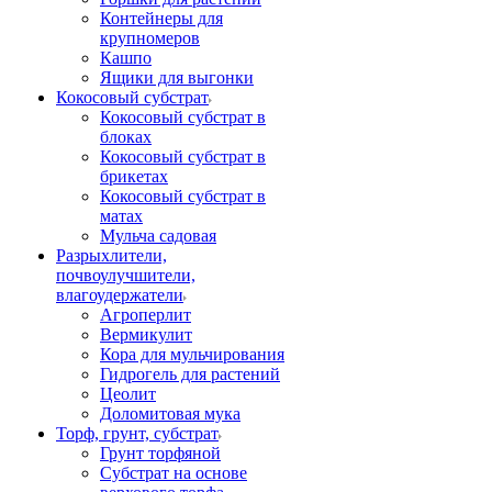
Контейнеры для
крупномеров
Кашпо
Ящики для выгонки
Кокосовый субстрат
Кокосовый субстрат в
блоках
Кокосовый субстрат в
брикетах
Кокосовый субстрат в
матах
Мульча садовая
Разрыхлители,
почвоулучшители,
влагоудержатели
Агроперлит
Вермикулит
Кора для мульчирования
Гидрогель для растений
Цеолит
Доломитовая мука
Торф, грунт, субстрат
Грунт торфяной
Субстрат на основе