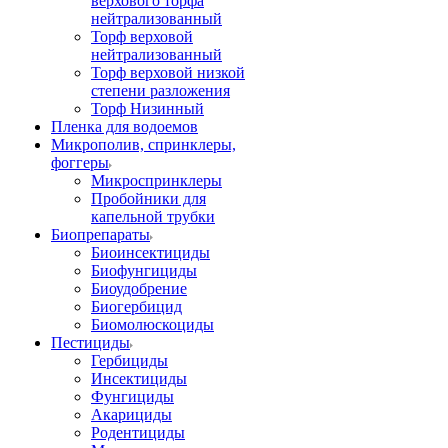
верхового торфа
нейтрализованный
Торф верховой
нейтрализованный
Торф верховой низкой
степени разложения
Торф Низинный
Пленка для водоемов
Микрополив, спринклеры,
фоггеры
Микроспринклеры
Пробойники для
капельной трубки
Биопрепараты
Биоинсектициды
Биофунгициды
Биоудобрение
Биогербицид
Биомолюскоциды
Пестициды
Гербициды
Инсектициды
Фунгициды
Акарициды
Родентициды