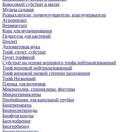
Кокосовый субстрат в матах
Мульча садовая
Разрыхлители, почвоулучшители, влагоудержатели
Агроперлит
Вермикулит
Кора для мульчирования
Гидрогель для растений
Цеолит
Доломитовая мука
Торф, грунт, субстрат
Грунт торфяной
Субстрат на основе верхового торфа нейтрализованный
Торф верховой нейтрализованный
Торф верховой низкой степени разложения
Торф Низинный
Пленка для водоемов
Микрополив, спринклеры, фоггеры
Микроспринклеры
Пробойники для капельной трубки
Биопрепараты
Биоинсектициды
Биофунгициды
Биоудобрение
Биогербицид
Биомолюскоциды