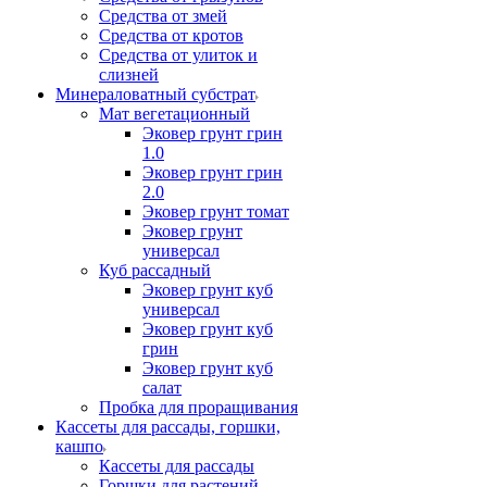
Средства от змей
Средства от кротов
Средства от улиток и
слизней
Минераловатный субстрат
Мат вегетационный
Эковер грунт грин
1.0
Эковер грунт грин
2.0
Эковер грунт томат
Эковер грунт
универсал
Куб рассадный
Эковер грунт куб
универсал
Эковер грунт куб
грин
Эковер грунт куб
салат
Пробка для проращивания
Кассеты для рассады, горшки,
кашпо
Кассеты для рассады
Горшки для растений