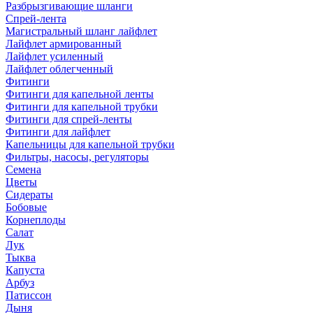
Разбрызгивающие шланги
Спрей-лента
Магистральный шланг лайфлет
Лайфлет армированный
Лайфлет усиленный
Лайфлет облегченный
Фитинги
Фитинги для капельной ленты
Фитинги для капельной трубки
Фитинги для спрей-ленты
Фитинги для лайфлет
Капельницы для капельной трубки
Фильтры, насосы, регуляторы
Семена
Цветы
Сидераты
Бобовые
Корнеплоды
Салат
Лук
Тыква
Капуста
Арбуз
Патиссон
Дыня