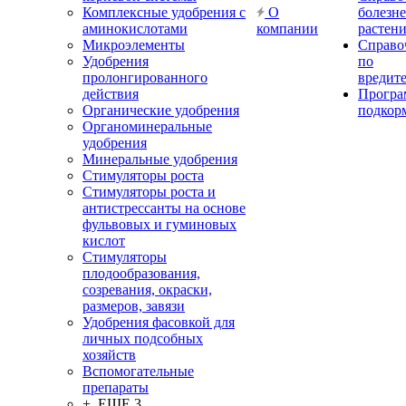
Комплексные удобрения с
О
болезн
аминокислотами
компании
растен
Микроэлементы
Справо
Удобрения
по
пролонгированного
вредит
действия
Прогр
Органические удобрения
подкор
Органоминеральные
удобрения
Минеральные удобрения
Стимуляторы роста
Стимуляторы роста и
антистрессанты на основе
фульвовых и гуминовых
кислот
Стимуляторы
плодообразования,
созревания, окраски,
размеров, завязи
Удобрения фасовкой для
личных подсобных
хозяйств
Вспомогательные
препараты
+ ЕЩЕ 3