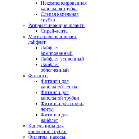
Некомпенсированная
капельная трубка
Слепая капельная
трубка
Разбрызгивающие шланги
Спрей-лента
Магистральный шланг
лайфлет
Лайфлет
армированный
Лайфлет усиленный
Лайфлет
облегченный
Фитинги
Фитинги для
капельной ленты
Фитинги для
капельной трубки
Фитинги для спрей-
ленты
Фитинги для
лайфлет
Капельницы для
капельной трубки
Фильтры, насосы,