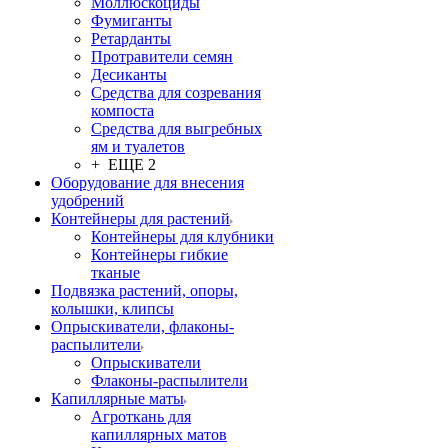
Моллюскоциды
Фумиганты
Ретарданты
Протравители семян
Десиканты
Средства для созревания
компоста
Средства для выгребных
ям и туалетов
+ ЕЩЕ 2
Оборудование для внесения
удобрений
Контейнеры для растений
Контейнеры для клубники
Контейнеры гибкие
тканые
Подвязка растений, опоры,
колышки, клипсы
Опрыскиватели, флаконы-
распылители
Опрыскиватели
Флаконы-распылители
Капиллярные маты
Агроткань для
капиллярных матов