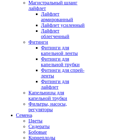
Магистральный шланг
лайфлет
Лайфлет
армированный
Лайфлет усиленный
Лайфлет
облегченный
Фитинги
Фитинги для
капельной ленты
Фитинги для
капельной трубки
Фитинги для спрей-
ленты
Фитинги для
лайфлет
Капельницы для
капельной трубки
Фильтры, насосы,
регуляторы
Семена
Цветы
Сидераты
Бобовые
Корнеплоды