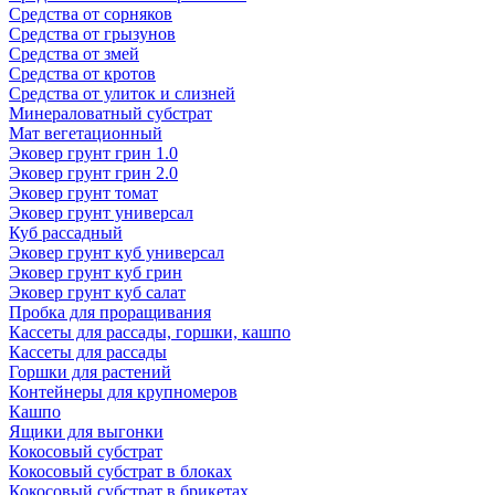
Средства от сорняков
Средства от грызунов
Средства от змей
Средства от кротов
Средства от улиток и слизней
Минераловатный субстрат
Мат вегетационный
Эковер грунт грин 1.0
Эковер грунт грин 2.0
Эковер грунт томат
Эковер грунт универсал
Куб рассадный
Эковер грунт куб универсал
Эковер грунт куб грин
Эковер грунт куб салат
Пробка для проращивания
Кассеты для рассады, горшки, кашпо
Кассеты для рассады
Горшки для растений
Контейнеры для крупномеров
Кашпо
Ящики для выгонки
Кокосовый субстрат
Кокосовый субстрат в блоках
Кокосовый субстрат в брикетах