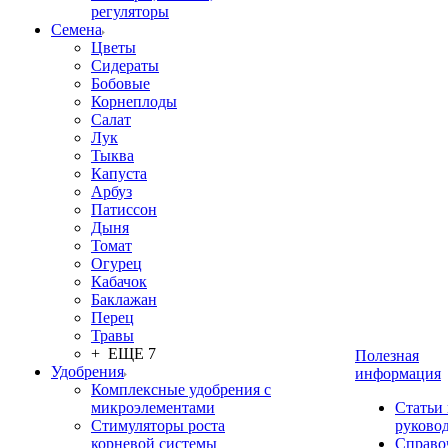
регуляторы
Семена
Цветы
Сидераты
Бобовые
Корнеплоды
Салат
Лук
Тыква
Капуста
Арбуз
Патиссон
Дыня
Томат
Огурец
Кабачок
Баклажан
Перец
Травы
+ ЕЩЕ 7
Полезная
Удобрения
информация
Комплексные удобрения с
микроэлементами
Статьи
Стимуляторы роста
руково
корневой системы
Справо