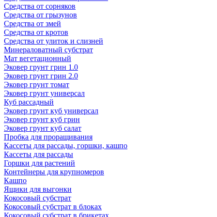
Средства от сорняков
Средства от грызунов
Средства от змей
Средства от кротов
Средства от улиток и слизней
Минераловатный субстрат
Мат вегетационный
Эковер грунт грин 1.0
Эковер грунт грин 2.0
Эковер грунт томат
Эковер грунт универсал
Куб рассадный
Эковер грунт куб универсал
Эковер грунт куб грин
Эковер грунт куб салат
Пробка для проращивания
Кассеты для рассады, горшки, кашпо
Кассеты для рассады
Горшки для растений
Контейнеры для крупномеров
Кашпо
Ящики для выгонки
Кокосовый субстрат
Кокосовый субстрат в блоках
Кокосовый субстрат в брикетах