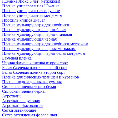
Южанка Люкс 5 лет (метражом)
Пленка универсальная Южанка
Пленка универсальная в рулоне
Пленка универсальная метражом
Профиль клипса ЗигЗаг
Пленка мульчирующая для клубники
Пленка мульчирующая черно-белая
Пленка мульчирующая черно-стальная
Пленка мульчирующая черная
Пленка мульчирующая для клубники метражом
Пленка мульчирующая черная метражом
Пленка мульчирующая черно-белая метражом
Бахчевая пленка
Черная бахчевая пленка второй сорт
Белая бахчевая пленка высший сорт
Белая бахчевая пленка второй сорт
Пленка для силосных траншей и курганов
Пленка подкладочная вакуумная
Силосная пленка черно-белая
Силосная пленка черная
Агроткань
Агроткань в рулонах
Агроткань фасованная
Сетки затеняющие
Сетка затеняющая фасованная