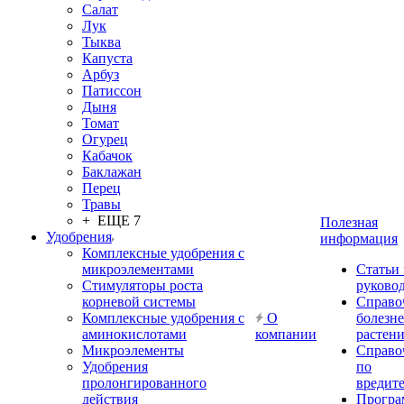
Салат
Лук
Тыква
Капуста
Арбуз
Патиссон
Дыня
Томат
Огурец
Кабачок
Баклажан
Перец
Травы
+ ЕЩЕ 7
Полезная
Удобрения
информация
Комплексные удобрения с
микроэлементами
Статьи
Стимуляторы роста
руково
корневой системы
Справо
Комплексные удобрения с
О
болезн
аминокислотами
компании
растен
Микроэлементы
Справо
Удобрения
по
пролонгированного
вредит
действия
Прогр