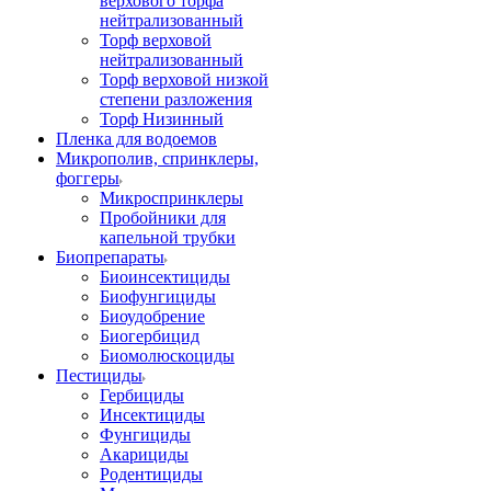
верхового торфа
нейтрализованный
Торф верховой
нейтрализованный
Торф верховой низкой
степени разложения
Торф Низинный
Пленка для водоемов
Микрополив, спринклеры,
фоггеры
Микроспринклеры
Пробойники для
капельной трубки
Биопрепараты
Биоинсектициды
Биофунгициды
Биоудобрение
Биогербицид
Биомолюскоциды
Пестициды
Гербициды
Инсектициды
Фунгициды
Акарициды
Родентициды