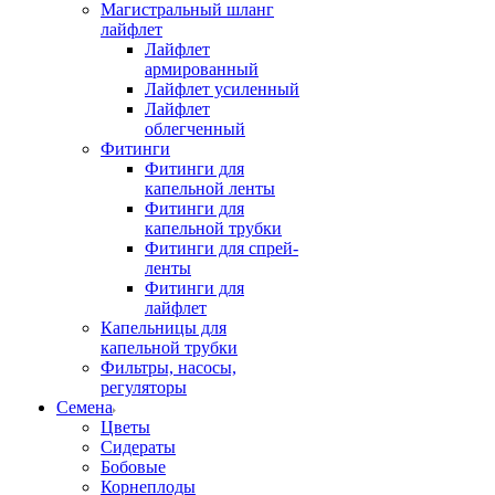
Магистральный шланг
лайфлет
Лайфлет
армированный
Лайфлет усиленный
Лайфлет
облегченный
Фитинги
Фитинги для
капельной ленты
Фитинги для
капельной трубки
Фитинги для спрей-
ленты
Фитинги для
лайфлет
Капельницы для
капельной трубки
Фильтры, насосы,
регуляторы
Семена
Цветы
Сидераты
Бобовые
Корнеплоды