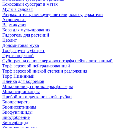
Кокосовый субстрат в матах
Мульча садовая
Разрыхлители, почвоулучшители, влагоудержатели
Агроперлит
Вермикулит
Кора для мульчирования
Гидрогель для растений
Цеолит
Доломитовая мука
Торф, грунт, субстрат
Грунт торфяной
Субстрат на основе верхового торфа нейтрализованный
Торф верховой нейтрализованный
Торф верховой низкой степени разложения
Торф Низинный
Пленка для водоемов
Микрополив, спринклеры, фоггеры
Микроспринклеры
Пробойники для капельной трубки
Биопрепараты
Биоинсектициды
Биофунгициды
Биоудобрение
Биогербицид
Биомолюскоциды