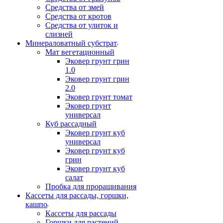
Средства от змей
Средства от кротов
Средства от улиток и
слизней
Минераловатный субстрат
Мат вегетационный
Эковер грунт грин
1.0
Эковер грунт грин
2.0
Эковер грунт томат
Эковер грунт
универсал
Куб рассадный
Эковер грунт куб
универсал
Эковер грунт куб
грин
Эковер грунт куб
салат
Пробка для проращивания
Кассеты для рассады, горшки,
кашпо
Кассеты для рассады
Горшки для растений