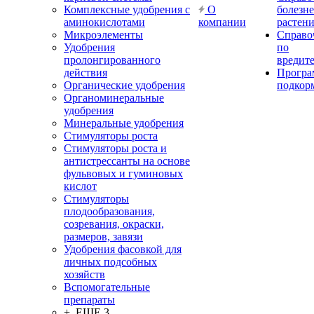
Комплексные удобрения с
О
болезн
аминокислотами
компании
растен
Микроэлементы
Справо
Удобрения
по
пролонгированного
вредит
действия
Прогр
Органические удобрения
подкор
Органоминеральные
удобрения
Минеральные удобрения
Стимуляторы роста
Стимуляторы роста и
антистрессанты на основе
фульвовых и гуминовых
кислот
Стимуляторы
плодообразования,
созревания, окраски,
размеров, завязи
Удобрения фасовкой для
личных подсобных
хозяйств
Вспомогательные
препараты
+ ЕЩЕ 3