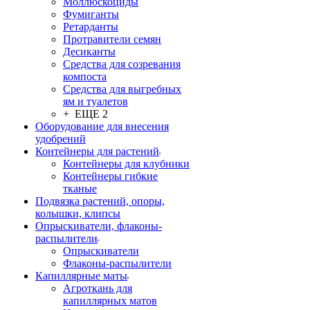
Моллюскоциды
Фумиганты
Ретарданты
Протравители семян
Десиканты
Средства для созревания
компоста
Средства для выгребных
ям и туалетов
+ ЕЩЕ 2
Оборудование для внесения
удобрений
Контейнеры для растений
Контейнеры для клубники
Контейнеры гибкие
тканые
Подвязка растений, опоры,
колышки, клипсы
Опрыскиватели, флаконы-
распылители
Опрыскиватели
Флаконы-распылители
Капиллярные маты
Агроткань для
капиллярных матов