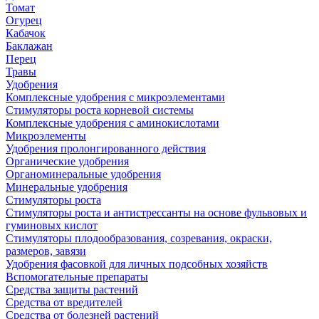
Томат
Огурец
Кабачок
Баклажан
Перец
Травы
Удобрения
Комплексные удобрения с микроэлементами
Стимуляторы роста корневой системы
Комплексные удобрения с аминокислотами
Микроэлементы
Удобрения пролонгированного действия
Органические удобрения
Органоминеральные удобрения
Минеральные удобрения
Стимуляторы роста
Стимуляторы роста и антистрессанты на основе фульвовых и
гуминовых кислот
Стимуляторы плодообразования, созревания, окраски,
размеров, завязи
Удобрения фасовкой для личных подсобных хозяйств
Вспомогательные препараты
Средства защиты растений
Средства от вредителей
Средства от болезней растений