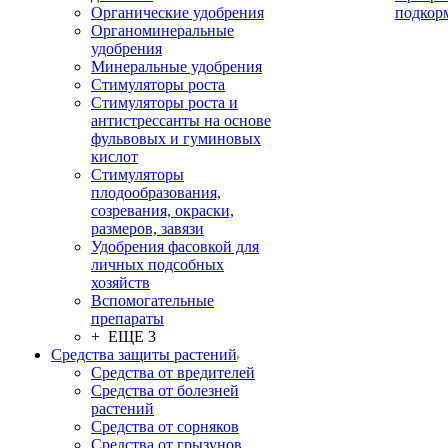
Органические удобрения
подкор
Органоминеральные
удобрения
Минеральные удобрения
Стимуляторы роста
Стимуляторы роста и
антистрессанты на основе
фульвовых и гуминовых
кислот
Стимуляторы
плодообразования,
созревания, окраски,
размеров, завязи
Удобрения фасовкой для
личных подсобных
хозяйств
Вспомогательные
препараты
+ ЕЩЕ 3
Средства защиты растений
Средства от вредителей
Средства от болезней
растений
Средства от сорняков
Средства от грызунов