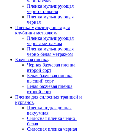
черно-белая
Пленка мульчирующая
черно-стальная
Пленка мульчирующая
черная
Пленка мульчирующая для
клубники метражом
Пленка мульчирующая
черная метражом
Пленка мульчирующая
черно-белая метражом
Бахчевая пленка
Черная бахчевая пленка
второй сорт
Белая бахчевая пленка
высший сорт
Белая бахчевая пленка
второй сорт
Пленка для силосных траншей и
курганов
Пленка подкладочная
вакуумная
Силосная пленка черно-
белая
Силосная пленка черная