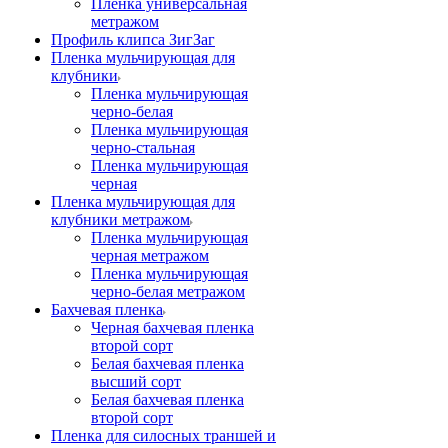
Пленка универсальная
метражом
Профиль клипса ЗигЗаг
Пленка мульчирующая для
клубники
Пленка мульчирующая
черно-белая
Пленка мульчирующая
черно-стальная
Пленка мульчирующая
черная
Пленка мульчирующая для
клубники метражом
Пленка мульчирующая
черная метражом
Пленка мульчирующая
черно-белая метражом
Бахчевая пленка
Черная бахчевая пленка
второй сорт
Белая бахчевая пленка
высший сорт
Белая бахчевая пленка
второй сорт
Пленка для силосных траншей и