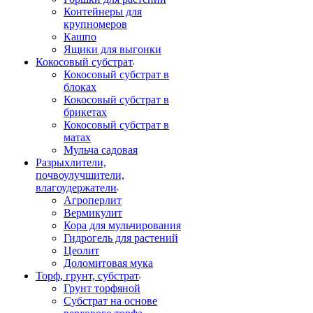
Контейнеры для
крупномеров
Кашпо
Ящики для выгонки
Кокосовый субстрат
Кокосовый субстрат в
блоках
Кокосовый субстрат в
брикетах
Кокосовый субстрат в
матах
Мульча садовая
Разрыхлители,
почвоулучшители,
влагоудержатели
Агроперлит
Вермикулит
Кора для мульчирования
Гидрогель для растений
Цеолит
Доломитовая мука
Торф, грунт, субстрат
Грунт торфяной
Субстрат на основе