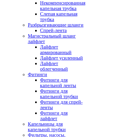
Некомпенсированная
капельная трубка
Слепая капельная
трубка
Разбрызгивающие шланги
Спрей-лента
Магистральный шланг
лайфлет
Лайфлет
армированный
Лайфлет усиленный
Лайфлет
облегченный
Фитинги
Фитинги для
капельной ленты
Фитинги для
капельной трубки
Фитинги для спрей-
ленты
Фитинги для
лайфлет
Капельницы для
капельной трубки
Фильтры, насосы,