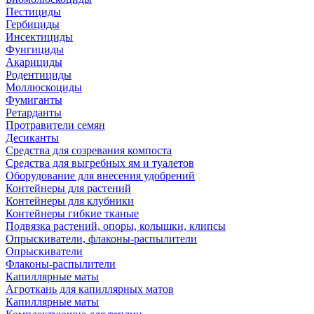
Пестициды
Гербициды
Инсектициды
Фунгициды
Акарициды
Родентициды
Моллюскоциды
Фумиганты
Ретарданты
Протравители семян
Десиканты
Средства для созревания компоста
Средства для выгребных ям и туалетов
Оборудование для внесения удобрений
Контейнеры для растений
Контейнеры для клубники
Контейнеры гибкие тканые
Подвязка растений, опоры, колышки, клипсы
Опрыскиватели, флаконы-распылители
Опрыскиватели
Флаконы-распылители
Капиллярные маты
Агроткань для капиллярных матов
Капиллярные маты