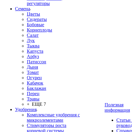
регуляторы
Семена
Цветы
Сидераты
Бобовые
Корнеплоды
Салат
Лук
Тыква
Капуста
Арбуз
Патиссон
Дыня
Томат
Огурец
Кабачок
Баклажан
Перец
Травы
+ ЕЩЕ 7
Полезная
Удобрения
информация
Комплексные удобрения с
микроэлементами
Статьи
Стимуляторы роста
руково
корневой системы
Справо