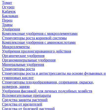
Томат
Огурец
Кабачок
Баклажан
Перец
Травы
Удобрения
Комплексные удобрения с микроэлементами
Стимуляторы роста корневой системы
Комплексные удобрения с аминокислотами
Микроэлементы
Удобрения пролонгированного действия
Органические удобрения
Органоминеральные удобрения
Минеральные удобрения
Стимуляторы роста
Стимуляторы роста и антистрессанты на основе фульвовых и
гуминовых кислот
Стимуляторы плодообразования, созревания, окраски,
размеров, завязи
Удобрения фасовкой для личных подсобных хозяйств
Вспомогательные препараты
Средства защиты растений
Средства от вредителей
Средства от болезней растений