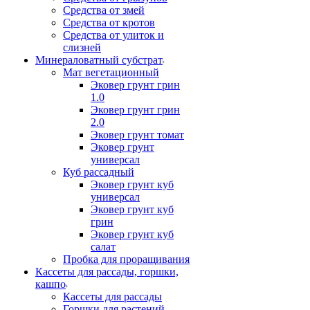
Средства от змей
Средства от кротов
Средства от улиток и
слизней
Минераловатный субстрат
Мат вегетационный
Эковер грунт грин
1.0
Эковер грунт грин
2.0
Эковер грунт томат
Эковер грунт
универсал
Куб рассадный
Эковер грунт куб
универсал
Эковер грунт куб
грин
Эковер грунт куб
салат
Пробка для проращивания
Кассеты для рассады, горшки,
кашпо
Кассеты для рассады
Горшки для растений