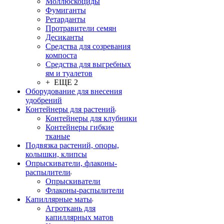
Моллюскоциды
Фумиганты
Ретарданты
Протравители семян
Десиканты
Средства для созревания
компоста
Средства для выгребных
ям и туалетов
+ ЕЩЕ 2
Оборудование для внесения
удобрений
Контейнеры для растений
Контейнеры для клубники
Контейнеры гибкие
тканые
Подвязка растений, опоры,
колышки, клипсы
Опрыскиватели, флаконы-
распылители
Опрыскиватели
Флаконы-распылители
Капиллярные маты
Агроткань для
капиллярных матов