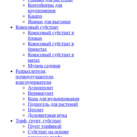
Контейнеры для
крупномеров
Кашпо
Ящики для выгонки
Кокосовый субстрат
Кокосовый субстрат в
блоках
Кокосовый субстрат в
брикетах
Кокосовый субстрат в
матах
Мульча садовая
Разрыхлители,
почвоулучшители,
влагоудержатели
Агроперлит
Вермикулит
Кора для мульчирования
Гидрогель для растений
Цеолит
Доломитовая мука
Торф, грунт, субстрат
Грунт торфяной
Субстрат на основе