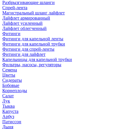
Разбрызгивающие шланги
Спрей-лента
Магистральный шланг лайфлет
Лайфлет армированный
Лайфлет усиленный
Лайфлет облегченный
Фитинги
Фитинги для капельной ленты
Фитинги для капельной трубки
Фитинги для спрей-ленты
Фитинги для лайфлет
Капельницы для капельной трубки
Фильтры, насосы, регуляторы
Семена
Цветы
Сидераты
Бобовые
Корнеплоды
Салат
Лук
Тыква
Капуста
Арбуз
Патиссон
Дыня