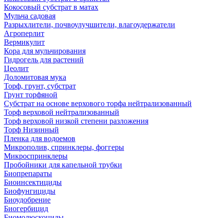
Кокосовый субстрат в матах
Мульча садовая
Разрыхлители, почвоулучшители, влагоудержатели
Агроперлит
Вермикулит
Кора для мульчирования
Гидрогель для растений
Цеолит
Доломитовая мука
Торф, грунт, субстрат
Грунт торфяной
Субстрат на основе верхового торфа нейтрализованный
Торф верховой нейтрализованный
Торф верховой низкой степени разложения
Торф Низинный
Пленка для водоемов
Микрополив, спринклеры, фоггеры
Микроспринклеры
Пробойники для капельной трубки
Биопрепараты
Биоинсектициды
Биофунгициды
Биоудобрение
Биогербицид
Биомолюскоциды