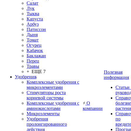
Салат
Лук
Тыква
Капуста
Арбуз
Патиссон
Дыня
Томат
Огурец
Кабачок
Баклажан
Перец
Травы
+ ЕЩЕ 7
Полезная
Удобрения
информация
Комплексные удобрения с
микроэлементами
Статьи
Стимуляторы роста
руково
корневой системы
Справо
Комплексные удобрения с
О
болезн
аминокислотами
компании
растен
Микроэлементы
Справо
Удобрения
по
пролонгированного
вредит
действия
Прогр