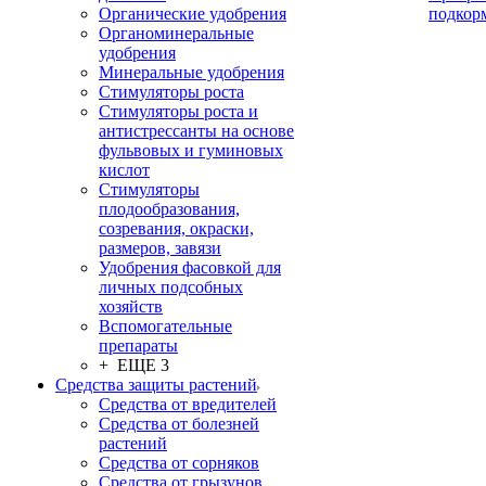
Органические удобрения
подкор
Органоминеральные
удобрения
Минеральные удобрения
Стимуляторы роста
Стимуляторы роста и
антистрессанты на основе
фульвовых и гуминовых
кислот
Стимуляторы
плодообразования,
созревания, окраски,
размеров, завязи
Удобрения фасовкой для
личных подсобных
хозяйств
Вспомогательные
препараты
+ ЕЩЕ 3
Средства защиты растений
Средства от вредителей
Средства от болезней
растений
Средства от сорняков
Средства от грызунов