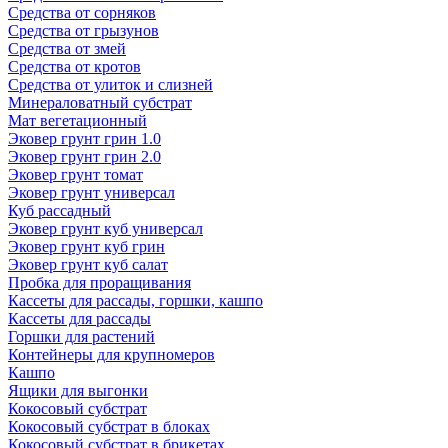
Средства от сорняков
Средства от грызунов
Средства от змей
Средства от кротов
Средства от улиток и слизней
Минераловатный субстрат
Мат вегетационный
Эковер грунт грин 1.0
Эковер грунт грин 2.0
Эковер грунт томат
Эковер грунт универсал
Куб рассадный
Эковер грунт куб универсал
Эковер грунт куб грин
Эковер грунт куб салат
Пробка для проращивания
Кассеты для рассады, горшки, кашпо
Кассеты для рассады
Горшки для растений
Контейнеры для крупномеров
Кашпо
Ящики для выгонки
Кокосовый субстрат
Кокосовый субстрат в блоках
Кокосовый субстрат в брикетах