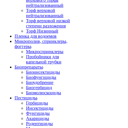
верхового торфа
нейтрализованный
Торф верховой
нейтрализованный
Торф верховой низкой
степени разложения
Торф Низинный
Пленка для водоемов
Микрополив, спринклеры,
фоггеры
Микроспринклеры
Пробойники для
капельной трубки
Биопрепараты
Биоинсектициды
Биофунгициды
Биоудобрение
Биогербицид
Биомолюскоциды
Пестициды
Гербициды
Инсектициды
Фунгициды
Акарициды
Родентициды