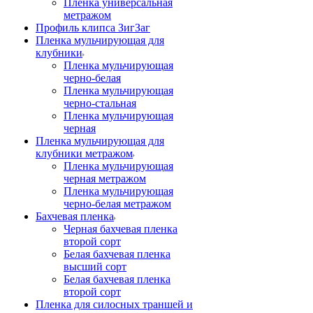
Пленка универсальная
метражом
Профиль клипса ЗигЗаг
Пленка мульчирующая для
клубники
Пленка мульчирующая
черно-белая
Пленка мульчирующая
черно-стальная
Пленка мульчирующая
черная
Пленка мульчирующая для
клубники метражом
Пленка мульчирующая
черная метражом
Пленка мульчирующая
черно-белая метражом
Бахчевая пленка
Черная бахчевая пленка
второй сорт
Белая бахчевая пленка
высший сорт
Белая бахчевая пленка
второй сорт
Пленка для силосных траншей и