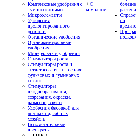
Комплексные удобрения с
О
болезн
аминокислотами
компании
растен
Микроэлементы
Справо
Удобрения
по
пролонгированного
вредит
действия
Прогр
Органические удобрения
подкор
Органоминеральные
удобрения
Минеральные удобрения
Стимуляторы роста
Стимуляторы роста и
антистрессанты на основе
фульвовых и гуминовых
кислот
Стимуляторы
плодообразования,
созревания, окраски,
размеров, завязи
Удобрения фасовкой для
личных подсобных
хозяйств
Вспомогательные
препараты
+ ЕЩЕ 3