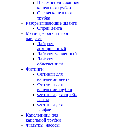
Некомпенсированная
капельная трубка
Слепая капельная
трубка
Разбрызгивающие шланги
Спрей-лента
Магистральный шланг
лайфлет
Лайфлет
армированный
Лайфлет усиленный
Лайфлет
облегченный
Фитинги
Фитинги для
капельной ленты
Фитинги для
капельной трубки
Фитинги для спрей-
ленты
Фитинги для
лайфлет
Капельницы для
капельной трубки
Фильтры, насосы,