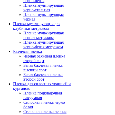
черно-белая
Пленка мульчирующая
черно-стальная
Пленка мульчирующая
черная
Пленка мульчирующая для
клубники метражом
Пленка мульчирующая
черная метражом
Пленка мульчирующая
черно-белая метражом
Бахчевая пленка
Черная бахчевая пленка
второй сорт
Белая бахчевая пленка
высший сорт
Белая бахчевая пленка
второй сорт
Пленка для силосных траншей и
курганов
Пленка подкладочная
вакуумная
Силосная пленка черно-
белая
Силосная пленка черная