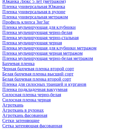
Южанка Люкс 5 лет (метражом)
Пленка универсальная Южанка
Пленка универсальная в рулоне
Пленка универсальная метражом
Профиль клипса ЗигЗаг
Пленка мульчирующая для клубники
Пленка мульчирующая черно-белая
Пленка мульчирующая черно-стальная
Пленка мульчирующая черная
Пленка мульчирующая для клубники метражом
Пленка мульчирующая черная метражом
Пленка мульчирующая черно-белая метражом
Бахчевая пленка
Черная бахчевая пленка второй сорт
Белая бахчевая пленка высший сорт
Белая бахчевая пленка второй сорт
Пленка для силосных траншей и курганов
Пленка подкладочная вакуумная
Силосная пленка черно-белая
Силосная пленка черная
Агроткань
Агроткань в рулонах
Агроткань фасованная
Сетки затеняющие
Сетка затеняющая фасованная