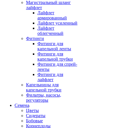
Магистральный шланг
лайфлет
Лайфлет
армированный
Лайфлет усиленный
Лайфлет
облегченный
Фитинги
Фитинги для
капельной ленты
Фитинги для
капельной трубки
Фитинги для спрей-
ленты
Фитинги для
лайфлет
Капельницы для
капельной трубки
Фильтры, насосы,
регуляторы
Семена
Цветы
Сидераты
Бобовые
Корнеплоды