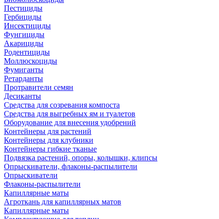
Пестициды
Гербициды
Инсектициды
Фунгициды
Акарициды
Родентициды
Моллюскоциды
Фумиганты
Ретарданты
Протравители семян
Десиканты
Средства для созревания компоста
Средства для выгребных ям и туалетов
Оборудование для внесения удобрений
Контейнеры для растений
Контейнеры для клубники
Контейнеры гибкие тканые
Подвязка растений, опоры, колышки, клипсы
Опрыскиватели, флаконы-распылители
Опрыскиватели
Флаконы-распылители
Капиллярные маты
Агроткань для капиллярных матов
Капиллярные маты