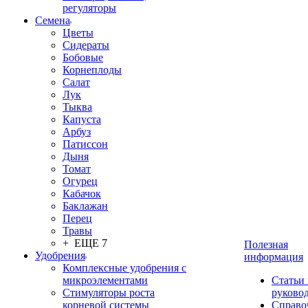
регуляторы
Семена
Цветы
Сидераты
Бобовые
Корнеплоды
Салат
Лук
Тыква
Капуста
Арбуз
Патиссон
Дыня
Томат
Огурец
Кабачок
Баклажан
Перец
Травы
+ ЕЩЕ 7
Полезная
Удобрения
информация
Комплексные удобрения с
микроэлементами
Статьи
Стимуляторы роста
руково
корневой системы
Справо