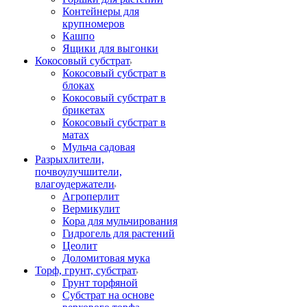
Контейнеры для
крупномеров
Кашпо
Ящики для выгонки
Кокосовый субстрат
Кокосовый субстрат в
блоках
Кокосовый субстрат в
брикетах
Кокосовый субстрат в
матах
Мульча садовая
Разрыхлители,
почвоулучшители,
влагоудержатели
Агроперлит
Вермикулит
Кора для мульчирования
Гидрогель для растений
Цеолит
Доломитовая мука
Торф, грунт, субстрат
Грунт торфяной
Субстрат на основе