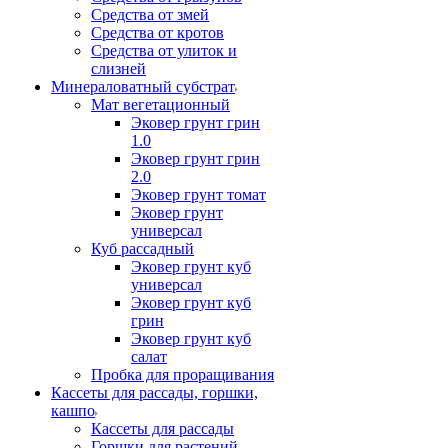
Средства от змей
Средства от кротов
Средства от улиток и
слизней
Минераловатный субстрат
Мат вегетационный
Эковер грунт грин
1.0
Эковер грунт грин
2.0
Эковер грунт томат
Эковер грунт
универсал
Куб рассадный
Эковер грунт куб
универсал
Эковер грунт куб
грин
Эковер грунт куб
салат
Пробка для проращивания
Кассеты для рассады, горшки,
кашпо
Кассеты для рассады
Горшки для растений