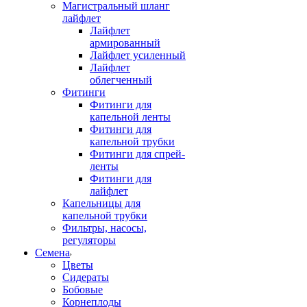
Магистральный шланг
лайфлет
Лайфлет
армированный
Лайфлет усиленный
Лайфлет
облегченный
Фитинги
Фитинги для
капельной ленты
Фитинги для
капельной трубки
Фитинги для спрей-
ленты
Фитинги для
лайфлет
Капельницы для
капельной трубки
Фильтры, насосы,
регуляторы
Семена
Цветы
Сидераты
Бобовые
Корнеплоды