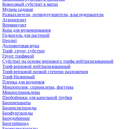
Кокосовый субстрат в матах
Мульча садовая
Разрыхлители, почвоулучшители, влагоудержатели
Агроперлит
Вермикулит
Кора для мульчирования
Гидрогель для растений
Цеолит
Доломитовая мука
Торф, грунт, субстрат
Грунт торфяной
Субстрат на основе верхового торфа нейтрализованный
Торф верховой нейтрализованный
Торф верховой низкой степени разложения
Торф Низинный
Пленка для водоемов
Микрополив, спринклеры, фоггеры
Микроспринклеры
Пробойники для капельной трубки
Биопрепараты
Биоинсектициды
Биофунгициды
Биоудобрение
Биогербицид
Биомолюскоциды