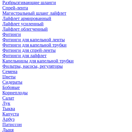
Разбрызгивающие шланги
Спрей-лента
Магистральный шланг лайфлет
Лайфлет армированный
Лайфлет усиленный
Лайфлет облегченный
Фитинги
Фитинги для капельной ленты
Фитинги для капельной трубки
Фитинги для спрей-ленты
Фитинги для лайфлет
Капельницы для капельной трубки
Фильтры, насосы, регуляторы
Семена
Цветы
Сидераты
Бобовые
Корнеплоды
Салат
Лук
Тыква
Капуста
Арбуз
Патиссон
Дыня