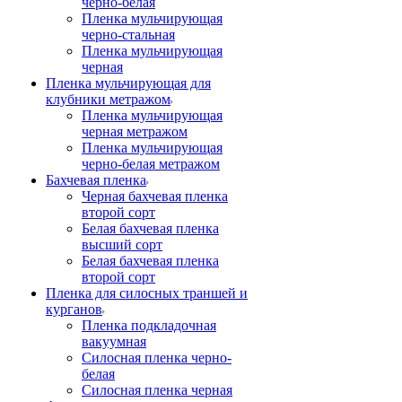
черно-белая
Пленка мульчирующая
черно-стальная
Пленка мульчирующая
черная
Пленка мульчирующая для
клубники метражом
Пленка мульчирующая
черная метражом
Пленка мульчирующая
черно-белая метражом
Бахчевая пленка
Черная бахчевая пленка
второй сорт
Белая бахчевая пленка
высший сорт
Белая бахчевая пленка
второй сорт
Пленка для силосных траншей и
курганов
Пленка подкладочная
вакуумная
Силосная пленка черно-
белая
Силосная пленка черная