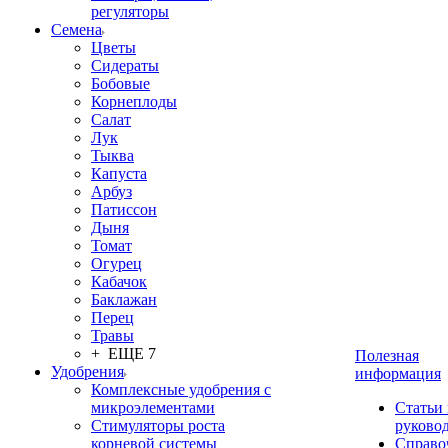
регуляторы
Семена
Цветы
Сидераты
Бобовые
Корнеплоды
Салат
Лук
Тыква
Капуста
Арбуз
Патиссон
Дыня
Томат
Огурец
Кабачок
Баклажан
Перец
Травы
+ ЕЩЕ 7
Полезная
Удобрения
информация
Комплексные удобрения с
микроэлементами
Статьи
Стимуляторы роста
руково
корневой системы
Справо