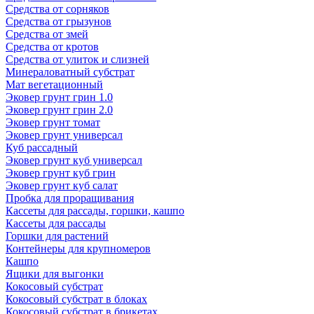
Средства от сорняков
Средства от грызунов
Средства от змей
Средства от кротов
Средства от улиток и слизней
Минераловатный субстрат
Мат вегетационный
Эковер грунт грин 1.0
Эковер грунт грин 2.0
Эковер грунт томат
Эковер грунт универсал
Куб рассадный
Эковер грунт куб универсал
Эковер грунт куб грин
Эковер грунт куб салат
Пробка для проращивания
Кассеты для рассады, горшки, кашпо
Кассеты для рассады
Горшки для растений
Контейнеры для крупномеров
Кашпо
Ящики для выгонки
Кокосовый субстрат
Кокосовый субстрат в блоках
Кокосовый субстрат в брикетах