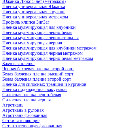
Южанка Люкс 5 лет (метражом)
Пленка универсальная Южанка
Пленка универсальная в рулоне
Пленка универсальная метражом
Профиль клипса ЗигЗаг
Пленка мульчирующая для клубники
Пленка мульчирующая черно-белая
Пленка мульчирующая черно-стальная
Пленка мульчирующая черная
Пленка мульчирующая для клубники метражом
Пленка мульчирующая черная метражом
Пленка мульчирующая черно-белая метражом
Бахчевая пленка
Черная бахчевая пленка второй сорт
Белая бахчевая пленка высший сорт
Белая бахчевая пленка второй сорт
Пленка для силосных траншей и курганов
Пленка подкладочная вакуумная
Силосная пленка черно-белая
Силосная пленка черная
Агроткань
Агроткань в рулонах
Агроткань фасованная
Сетки затеняющие
Сетка затеняющая фасованная