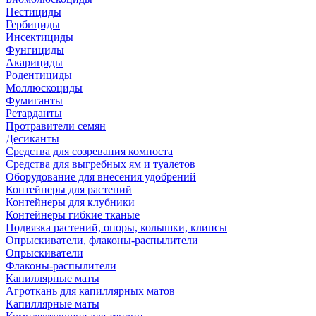
Пестициды
Гербициды
Инсектициды
Фунгициды
Акарициды
Родентициды
Моллюскоциды
Фумиганты
Ретарданты
Протравители семян
Десиканты
Средства для созревания компоста
Средства для выгребных ям и туалетов
Оборудование для внесения удобрений
Контейнеры для растений
Контейнеры для клубники
Контейнеры гибкие тканые
Подвязка растений, опоры, колышки, клипсы
Опрыскиватели, флаконы-распылители
Опрыскиватели
Флаконы-распылители
Капиллярные маты
Агроткань для капиллярных матов
Капиллярные маты