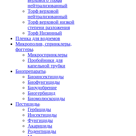
верхового торфа
нейтрализованный
Торф верховой
нейтрализованный
Торф верховой низкой
степени разложения
Торф Низинный
Пленка для водоемов
Микрополив, спринклеры,
фоггеры
Микроспринклеры
Пробойники для
капельной трубки
Биопрепараты
Биоинсектициды
Биофунгициды
Биоудобрение
Биогербицид
Биомолюскоциды
Пестициды
Гербициды
Инсектициды
Фунгициды
Акарициды
Родентициды