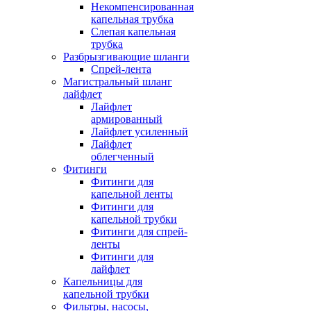
Некомпенсированная
капельная трубка
Слепая капельная
трубка
Разбрызгивающие шланги
Спрей-лента
Магистральный шланг
лайфлет
Лайфлет
армированный
Лайфлет усиленный
Лайфлет
облегченный
Фитинги
Фитинги для
капельной ленты
Фитинги для
капельной трубки
Фитинги для спрей-
ленты
Фитинги для
лайфлет
Капельницы для
капельной трубки
Фильтры, насосы,