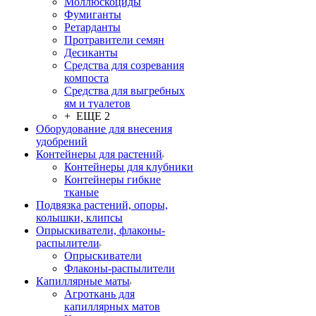
Моллюскоциды
Фумиганты
Ретарданты
Протравители семян
Десиканты
Средства для созревания
компоста
Средства для выгребных
ям и туалетов
+ ЕЩЕ 2
Оборудование для внесения
удобрений
Контейнеры для растений
Контейнеры для клубники
Контейнеры гибкие
тканые
Подвязка растений, опоры,
колышки, клипсы
Опрыскиватели, флаконы-
распылители
Опрыскиватели
Флаконы-распылители
Капиллярные маты
Агроткань для
капиллярных матов