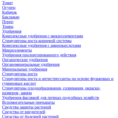
Томат
Огурец
Кабачок
Баклажан
Перец
Травы
Удобрения
Комплексные удобрения с микроэлементами
Стимуляторы роста корневой системы
Комплексные удобрения с аминокислотами
Микроэлементы
Удобрения пролонгированного действия
Органические удобрения
Органоминеральные удобрения
Минеральные удобрения
Стимуляторы роста
Стимуляторы роста и антистрессанты на основе фульвовых и
гуминовых кислот
Стимуляторы плодообразования, созревания, окраски,
размеров, завязи
Удобрения фасовкой для личных подсобных хозяйств
Вспомогательные препараты
Средства защиты растений
Средства от вредителей
Средства от болезней растений