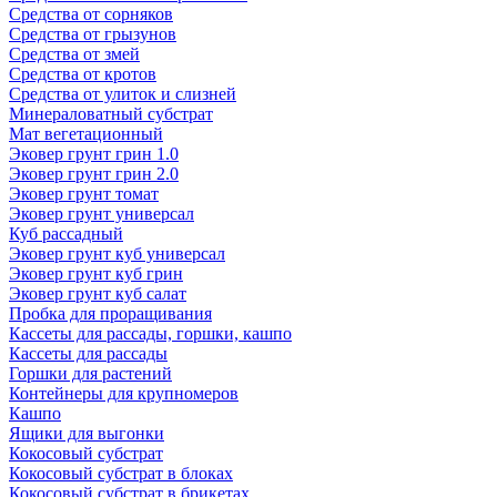
Средства от сорняков
Средства от грызунов
Средства от змей
Средства от кротов
Средства от улиток и слизней
Минераловатный субстрат
Мат вегетационный
Эковер грунт грин 1.0
Эковер грунт грин 2.0
Эковер грунт томат
Эковер грунт универсал
Куб рассадный
Эковер грунт куб универсал
Эковер грунт куб грин
Эковер грунт куб салат
Пробка для проращивания
Кассеты для рассады, горшки, кашпо
Кассеты для рассады
Горшки для растений
Контейнеры для крупномеров
Кашпо
Ящики для выгонки
Кокосовый субстрат
Кокосовый субстрат в блоках
Кокосовый субстрат в брикетах