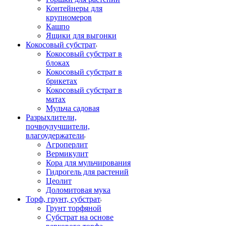
Контейнеры для
крупномеров
Кашпо
Ящики для выгонки
Кокосовый субстрат
Кокосовый субстрат в
блоках
Кокосовый субстрат в
брикетах
Кокосовый субстрат в
матах
Мульча садовая
Разрыхлители,
почвоулучшители,
влагоудержатели
Агроперлит
Вермикулит
Кора для мульчирования
Гидрогель для растений
Цеолит
Доломитовая мука
Торф, грунт, субстрат
Грунт торфяной
Субстрат на основе