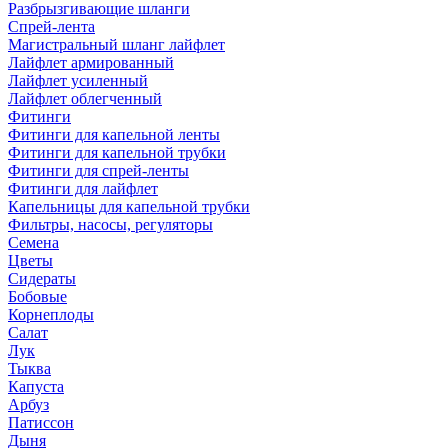
Разбрызгивающие шланги
Спрей-лента
Магистральный шланг лайфлет
Лайфлет армированный
Лайфлет усиленный
Лайфлет облегченный
Фитинги
Фитинги для капельной ленты
Фитинги для капельной трубки
Фитинги для спрей-ленты
Фитинги для лайфлет
Капельницы для капельной трубки
Фильтры, насосы, регуляторы
Семена
Цветы
Сидераты
Бобовые
Корнеплоды
Салат
Лук
Тыква
Капуста
Арбуз
Патиссон
Дыня