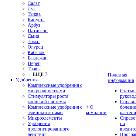
Салат
Лук
Тыква
Капуста
Арбуз
Патиссон
Дыня
Томат
Огурец
Кабачок
Баклажан
Перец
Травы
+ ЕЩЕ 7
Полезная
Удобрения
информация
Комплексные удобрения с
микроэлементами
Статьи
Стимуляторы роста
руково
корневой системы
Справо
Комплексные удобрения с
О
болезн
аминокислотами
компании
растен
Микроэлементы
Справо
Удобрения
по
пролонгированного
вредит
действия
Прогр