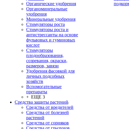
Органические удобрения
подкор
Органоминеральные
удобрения
Минеральные удобрения
Стимуляторы роста
Стимуляторы роста и
антистрессанты на основе
фульвовых и гуминовых
кислот
Стимуляторы
плодообразования,
созревания, окраски,
размеров, завязи
Удобрения фасовкой для
личных подсобных
хозяйств
Вспомогательные
препараты
+ ЕЩЕ 3
Средства защиты растений
Средства от вредителей
Средства от болезней
растений
Средства от сорняков
Средства от грызунов