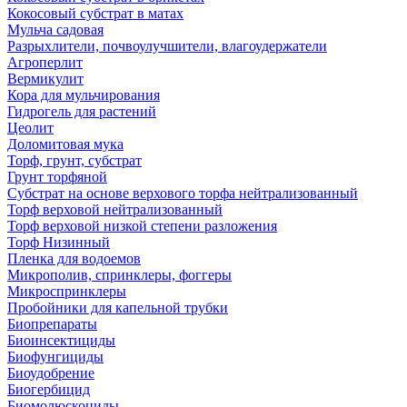
Кокосовый субстрат в матах
Мульча садовая
Разрыхлители, почвоулучшители, влагоудержатели
Агроперлит
Вермикулит
Кора для мульчирования
Гидрогель для растений
Цеолит
Доломитовая мука
Торф, грунт, субстрат
Грунт торфяной
Субстрат на основе верхового торфа нейтрализованный
Торф верховой нейтрализованный
Торф верховой низкой степени разложения
Торф Низинный
Пленка для водоемов
Микрополив, спринклеры, фоггеры
Микроспринклеры
Пробойники для капельной трубки
Биопрепараты
Биоинсектициды
Биофунгициды
Биоудобрение
Биогербицид
Биомолюскоциды