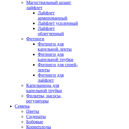
Магистральный шланг
лайфлет
Лайфлет
армированный
Лайфлет усиленный
Лайфлет
облегченный
Фитинги
Фитинги для
капельной ленты
Фитинги для
капельной трубки
Фитинги для спрей-
ленты
Фитинги для
лайфлет
Капельницы для
капельной трубки
Фильтры, насосы,
регуляторы
Семена
Цветы
Сидераты
Бобовые
Корнеплоды