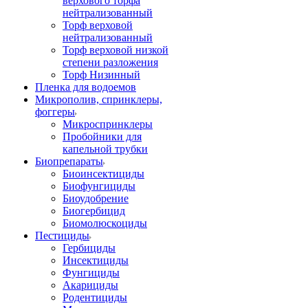
верхового торфа
нейтрализованный
Торф верховой
нейтрализованный
Торф верховой низкой
степени разложения
Торф Низинный
Пленка для водоемов
Микрополив, спринклеры,
фоггеры
Микроспринклеры
Пробойники для
капельной трубки
Биопрепараты
Биоинсектициды
Биофунгициды
Биоудобрение
Биогербицид
Биомолюскоциды
Пестициды
Гербициды
Инсектициды
Фунгициды
Акарициды
Родентициды