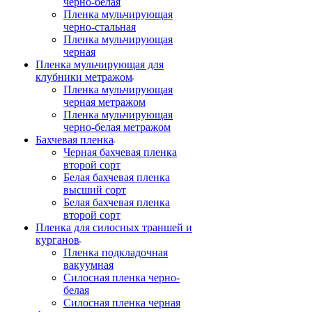
черно-белая
Пленка мульчирующая
черно-стальная
Пленка мульчирующая
черная
Пленка мульчирующая для
клубники метражом
Пленка мульчирующая
черная метражом
Пленка мульчирующая
черно-белая метражом
Бахчевая пленка
Черная бахчевая пленка
второй сорт
Белая бахчевая пленка
высший сорт
Белая бахчевая пленка
второй сорт
Пленка для силосных траншей и
курганов
Пленка подкладочная
вакуумная
Силосная пленка черно-
белая
Силосная пленка черная