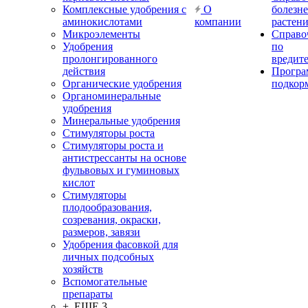
Комплексные удобрения с
О
болезн
аминокислотами
компании
растен
Микроэлементы
Справо
Удобрения
по
пролонгированного
вредит
действия
Прогр
Органические удобрения
подкор
Органоминеральные
удобрения
Минеральные удобрения
Стимуляторы роста
Стимуляторы роста и
антистрессанты на основе
фульвовых и гуминовых
кислот
Стимуляторы
плодообразования,
созревания, окраски,
размеров, завязи
Удобрения фасовкой для
личных подсобных
хозяйств
Вспомогательные
препараты
+ ЕЩЕ 3