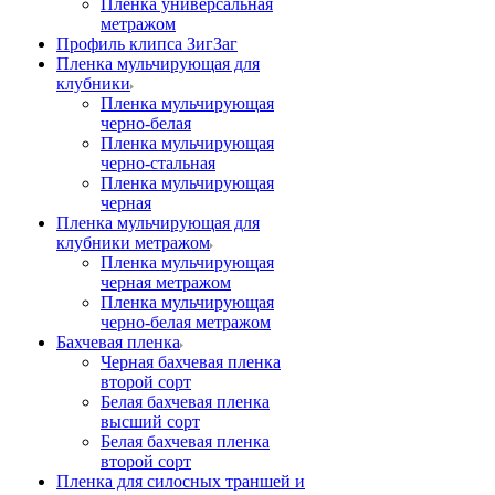
Пленка универсальная
метражом
Профиль клипса ЗигЗаг
Пленка мульчирующая для
клубники
Пленка мульчирующая
черно-белая
Пленка мульчирующая
черно-стальная
Пленка мульчирующая
черная
Пленка мульчирующая для
клубники метражом
Пленка мульчирующая
черная метражом
Пленка мульчирующая
черно-белая метражом
Бахчевая пленка
Черная бахчевая пленка
второй сорт
Белая бахчевая пленка
высший сорт
Белая бахчевая пленка
второй сорт
Пленка для силосных траншей и