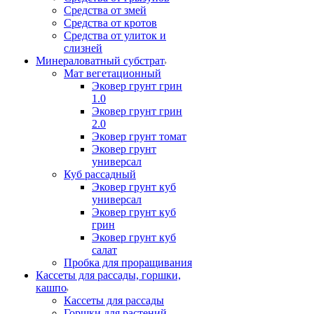
Средства от змей
Средства от кротов
Средства от улиток и
слизней
Минераловатный субстрат
Мат вегетационный
Эковер грунт грин
1.0
Эковер грунт грин
2.0
Эковер грунт томат
Эковер грунт
универсал
Куб рассадный
Эковер грунт куб
универсал
Эковер грунт куб
грин
Эковер грунт куб
салат
Пробка для проращивания
Кассеты для рассады, горшки,
кашпо
Кассеты для рассады
Горшки для растений