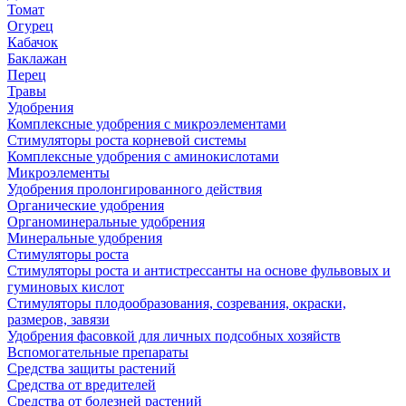
Томат
Огурец
Кабачок
Баклажан
Перец
Травы
Удобрения
Комплексные удобрения с микроэлементами
Стимуляторы роста корневой системы
Комплексные удобрения с аминокислотами
Микроэлементы
Удобрения пролонгированного действия
Органические удобрения
Органоминеральные удобрения
Минеральные удобрения
Стимуляторы роста
Стимуляторы роста и антистрессанты на основе фульвовых и
гуминовых кислот
Стимуляторы плодообразования, созревания, окраски,
размеров, завязи
Удобрения фасовкой для личных подсобных хозяйств
Вспомогательные препараты
Средства защиты растений
Средства от вредителей
Средства от болезней растений