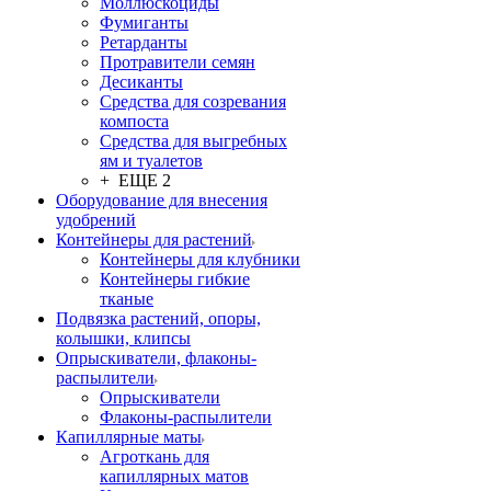
Моллюскоциды
Фумиганты
Ретарданты
Протравители семян
Десиканты
Средства для созревания
компоста
Средства для выгребных
ям и туалетов
+ ЕЩЕ 2
Оборудование для внесения
удобрений
Контейнеры для растений
Контейнеры для клубники
Контейнеры гибкие
тканые
Подвязка растений, опоры,
колышки, клипсы
Опрыскиватели, флаконы-
распылители
Опрыскиватели
Флаконы-распылители
Капиллярные маты
Агроткань для
капиллярных матов