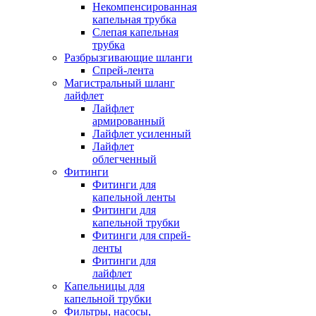
Некомпенсированная
капельная трубка
Слепая капельная
трубка
Разбрызгивающие шланги
Спрей-лента
Магистральный шланг
лайфлет
Лайфлет
армированный
Лайфлет усиленный
Лайфлет
облегченный
Фитинги
Фитинги для
капельной ленты
Фитинги для
капельной трубки
Фитинги для спрей-
ленты
Фитинги для
лайфлет
Капельницы для
капельной трубки
Фильтры, насосы,