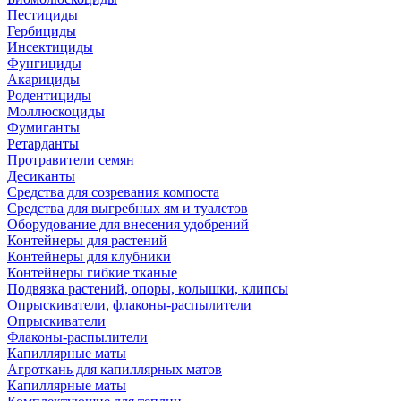
Пестициды
Гербициды
Инсектициды
Фунгициды
Акарициды
Родентициды
Моллюскоциды
Фумиганты
Ретарданты
Протравители семян
Десиканты
Средства для созревания компоста
Средства для выгребных ям и туалетов
Оборудование для внесения удобрений
Контейнеры для растений
Контейнеры для клубники
Контейнеры гибкие тканые
Подвязка растений, опоры, колышки, клипсы
Опрыскиватели, флаконы-распылители
Опрыскиватели
Флаконы-распылители
Капиллярные маты
Агроткань для капиллярных матов
Капиллярные маты