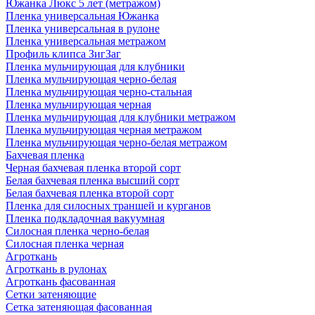
Южанка Люкс 5 лет (метражом)
Пленка универсальная Южанка
Пленка универсальная в рулоне
Пленка универсальная метражом
Профиль клипса ЗигЗаг
Пленка мульчирующая для клубники
Пленка мульчирующая черно-белая
Пленка мульчирующая черно-стальная
Пленка мульчирующая черная
Пленка мульчирующая для клубники метражом
Пленка мульчирующая черная метражом
Пленка мульчирующая черно-белая метражом
Бахчевая пленка
Черная бахчевая пленка второй сорт
Белая бахчевая пленка высший сорт
Белая бахчевая пленка второй сорт
Пленка для силосных траншей и курганов
Пленка подкладочная вакуумная
Силосная пленка черно-белая
Силосная пленка черная
Агроткань
Агроткань в рулонах
Агроткань фасованная
Сетки затеняющие
Сетка затеняющая фасованная