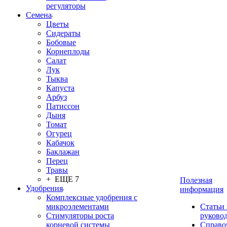
регуляторы
Семена
Цветы
Сидераты
Бобовые
Корнеплоды
Салат
Лук
Тыква
Капуста
Арбуз
Патиссон
Дыня
Томат
Огурец
Кабачок
Баклажан
Перец
Травы
+ ЕЩЕ 7
Полезная
Удобрения
информация
Комплексные удобрения с
микроэлементами
Статьи
Стимуляторы роста
руково
корневой системы
Справо