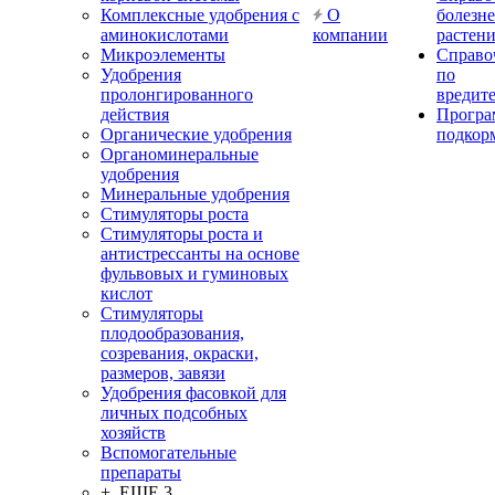
Комплексные удобрения с
О
болезн
аминокислотами
компании
растен
Микроэлементы
Справо
Удобрения
по
пролонгированного
вредит
действия
Прогр
Органические удобрения
подкор
Органоминеральные
удобрения
Минеральные удобрения
Стимуляторы роста
Стимуляторы роста и
антистрессанты на основе
фульвовых и гуминовых
кислот
Стимуляторы
плодообразования,
созревания, окраски,
размеров, завязи
Удобрения фасовкой для
личных подсобных
хозяйств
Вспомогательные
препараты
+ ЕЩЕ 3