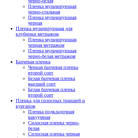
черно-белая
Пленка мульчирующая
черно-стальная
Пленка мульчирующая
черная
Пленка мульчирующая для
клубники метражом
Пленка мульчирующая
черная метражом
Пленка мульчирующая
черно-белая метражом
Бахчевая пленка
Черная бахчевая пленка
второй сорт
Белая бахчевая пленка
высший сорт
Белая бахчевая пленка
второй сорт
Пленка для силосных траншей и
курганов
Пленка подкладочная
вакуумная
Силосная пленка черно-
белая
Силосная пленка черная