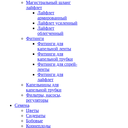
Магистральный шланг
лайфлет
Лайфлет
армированный
Лайфлет усиленный
Лайфлет
облегченный
Фитинги
Фитинги для
капельной ленты
Фитинги для
капельной трубки
Фитинги для спрей-
ленты
Фитинги для
лайфлет
Капельницы для
капельной трубки
Фильтры, насосы,
регуляторы
Семена
Цветы
Сидераты
Бобовые
Корнеплоды