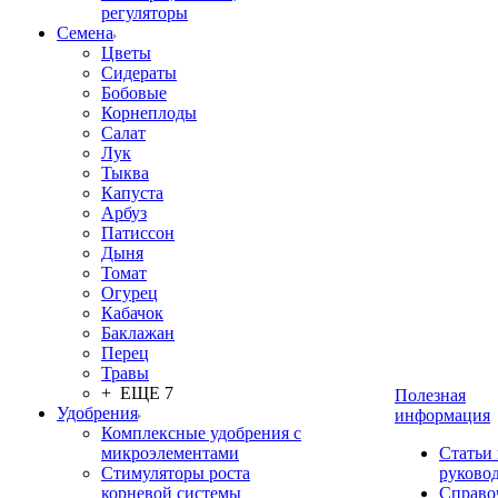
регуляторы
Семена
Цветы
Сидераты
Бобовые
Корнеплоды
Салат
Лук
Тыква
Капуста
Арбуз
Патиссон
Дыня
Томат
Огурец
Кабачок
Баклажан
Перец
Травы
+ ЕЩЕ 7
Полезная
Удобрения
информация
Комплексные удобрения с
микроэлементами
Статьи
Стимуляторы роста
руково
корневой системы
Справо