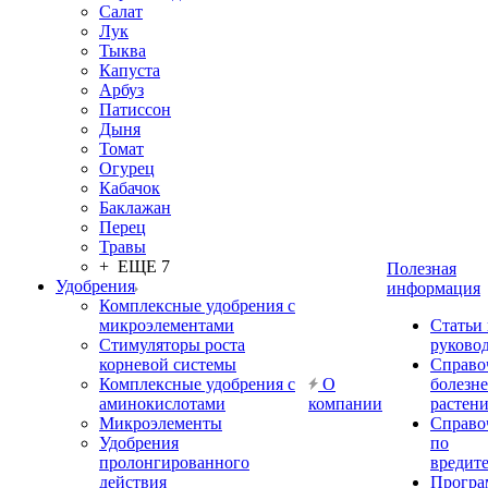
Салат
Лук
Тыква
Капуста
Арбуз
Патиссон
Дыня
Томат
Огурец
Кабачок
Баклажан
Перец
Травы
+ ЕЩЕ 7
Полезная
Удобрения
информация
Комплексные удобрения с
микроэлементами
Статьи
Стимуляторы роста
руково
корневой системы
Справо
Комплексные удобрения с
О
болезн
аминокислотами
компании
растен
Микроэлементы
Справо
Удобрения
по
пролонгированного
вредит
действия
Прогр