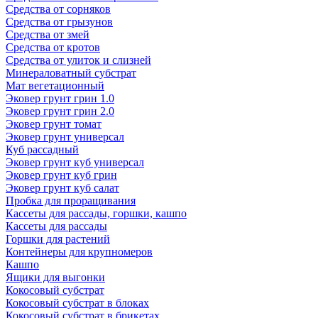
Средства от сорняков
Средства от грызунов
Средства от змей
Средства от кротов
Средства от улиток и слизней
Минераловатный субстрат
Мат вегетационный
Эковер грунт грин 1.0
Эковер грунт грин 2.0
Эковер грунт томат
Эковер грунт универсал
Куб рассадный
Эковер грунт куб универсал
Эковер грунт куб грин
Эковер грунт куб салат
Пробка для проращивания
Кассеты для рассады, горшки, кашпо
Кассеты для рассады
Горшки для растений
Контейнеры для крупномеров
Кашпо
Ящики для выгонки
Кокосовый субстрат
Кокосовый субстрат в блоках
Кокосовый субстрат в брикетах