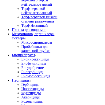
верхового торфа
нейтрализованный
Торф верховой
нейтрализованный
Торф верховой низкой
степени разложения
Торф Низинный
Пленка для водоемов
Микрополив, спринклеры,
фоггеры
Микроспринклеры
Пробойники для
капельной трубки
Биопрепараты
Биоинсектициды
Биофунгициды
Биоудобрение
Биогербицид
Биомолюскоциды
Пестициды
Гербициды
Инсектициды
Фунгициды
Акарициды
Родентициды