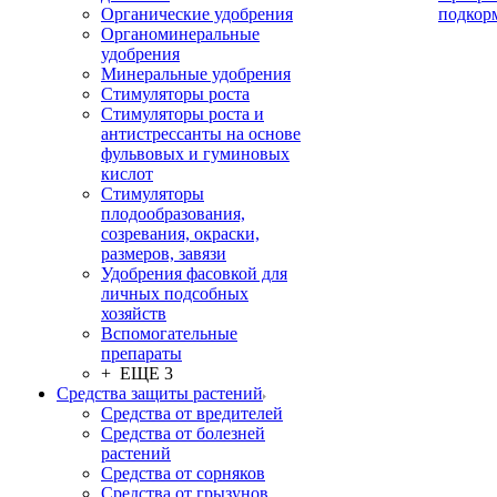
Органические удобрения
подкор
Органоминеральные
удобрения
Минеральные удобрения
Стимуляторы роста
Стимуляторы роста и
антистрессанты на основе
фульвовых и гуминовых
кислот
Стимуляторы
плодообразования,
созревания, окраски,
размеров, завязи
Удобрения фасовкой для
личных подсобных
хозяйств
Вспомогательные
препараты
+ ЕЩЕ 3
Средства защиты растений
Средства от вредителей
Средства от болезней
растений
Средства от сорняков
Средства от грызунов