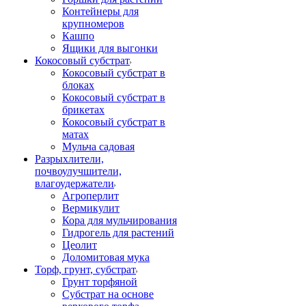
Контейнеры для
крупномеров
Кашпо
Ящики для выгонки
Кокосовый субстрат
Кокосовый субстрат в
блоках
Кокосовый субстрат в
брикетах
Кокосовый субстрат в
матах
Мульча садовая
Разрыхлители,
почвоулучшители,
влагоудержатели
Агроперлит
Вермикулит
Кора для мульчирования
Гидрогель для растений
Цеолит
Доломитовая мука
Торф, грунт, субстрат
Грунт торфяной
Субстрат на основе