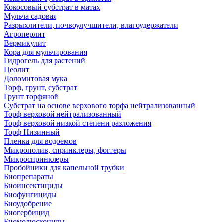
Кокосовый субстрат в матах
Мульча садовая
Разрыхлители, почвоулучшители, влагоудержатели
Агроперлит
Вермикулит
Кора для мульчирования
Гидрогель для растений
Цеолит
Доломитовая мука
Торф, грунт, субстрат
Грунт торфяной
Субстрат на основе верхового торфа нейтрализованный
Торф верховой нейтрализованный
Торф верховой низкой степени разложения
Торф Низинный
Пленка для водоемов
Микрополив, спринклеры, фоггеры
Микроспринклеры
Пробойники для капельной трубки
Биопрепараты
Биоинсектициды
Биофунгициды
Биоудобрение
Биогербицид
Биомолюскоциды