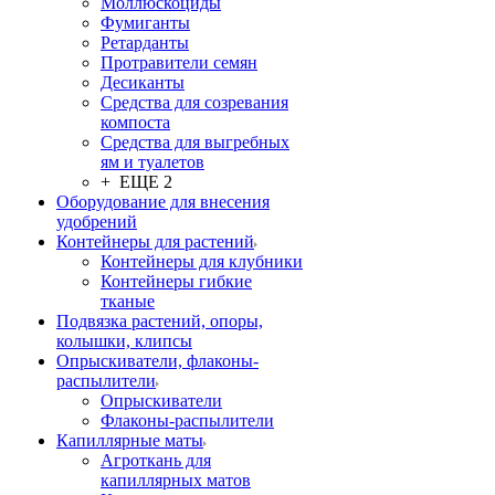
Моллюскоциды
Фумиганты
Ретарданты
Протравители семян
Десиканты
Средства для созревания
компоста
Средства для выгребных
ям и туалетов
+ ЕЩЕ 2
Оборудование для внесения
удобрений
Контейнеры для растений
Контейнеры для клубники
Контейнеры гибкие
тканые
Подвязка растений, опоры,
колышки, клипсы
Опрыскиватели, флаконы-
распылители
Опрыскиватели
Флаконы-распылители
Капиллярные маты
Агроткань для
капиллярных матов