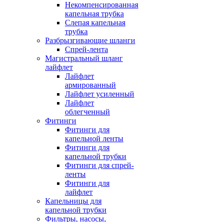
Некомпенсированная
капельная трубка
Слепая капельная
трубка
Разбрызгивающие шланги
Спрей-лента
Магистральный шланг
лайфлет
Лайфлет
армированный
Лайфлет усиленный
Лайфлет
облегченный
Фитинги
Фитинги для
капельной ленты
Фитинги для
капельной трубки
Фитинги для спрей-
ленты
Фитинги для
лайфлет
Капельницы для
капельной трубки
Фильтры, насосы,