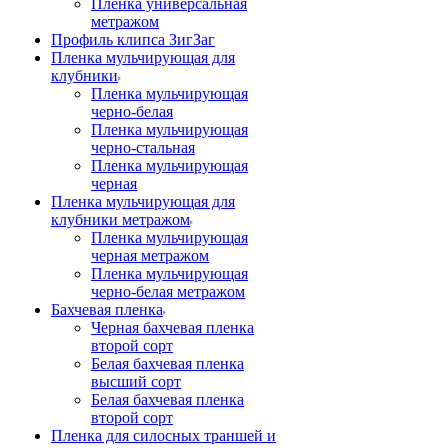
Пленка универсальная
метражом
Профиль клипса ЗигЗаг
Пленка мульчирующая для
клубники
Пленка мульчирующая
черно-белая
Пленка мульчирующая
черно-стальная
Пленка мульчирующая
черная
Пленка мульчирующая для
клубники метражом
Пленка мульчирующая
черная метражом
Пленка мульчирующая
черно-белая метражом
Бахчевая пленка
Черная бахчевая пленка
второй сорт
Белая бахчевая пленка
высший сорт
Белая бахчевая пленка
второй сорт
Пленка для силосных траншей и