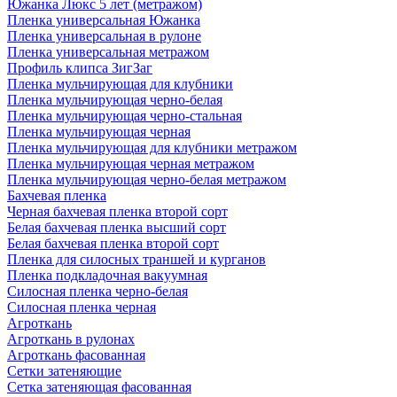
Южанка Люкс 5 лет (метражом)
Пленка универсальная Южанка
Пленка универсальная в рулоне
Пленка универсальная метражом
Профиль клипса ЗигЗаг
Пленка мульчирующая для клубники
Пленка мульчирующая черно-белая
Пленка мульчирующая черно-стальная
Пленка мульчирующая черная
Пленка мульчирующая для клубники метражом
Пленка мульчирующая черная метражом
Пленка мульчирующая черно-белая метражом
Бахчевая пленка
Черная бахчевая пленка второй сорт
Белая бахчевая пленка высший сорт
Белая бахчевая пленка второй сорт
Пленка для силосных траншей и курганов
Пленка подкладочная вакуумная
Силосная пленка черно-белая
Силосная пленка черная
Агроткань
Агроткань в рулонах
Агроткань фасованная
Сетки затеняющие
Сетка затеняющая фасованная