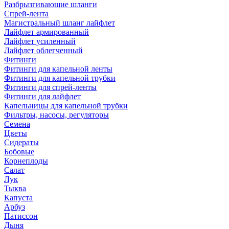
Разбрызгивающие шланги
Спрей-лента
Магистральный шланг лайфлет
Лайфлет армированный
Лайфлет усиленный
Лайфлет облегченный
Фитинги
Фитинги для капельной ленты
Фитинги для капельной трубки
Фитинги для спрей-ленты
Фитинги для лайфлет
Капельницы для капельной трубки
Фильтры, насосы, регуляторы
Семена
Цветы
Сидераты
Бобовые
Корнеплоды
Салат
Лук
Тыква
Капуста
Арбуз
Патиссон
Дыня