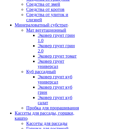
Средства от змей
Средства от кротов
Средства от улиток и
слизней
Минераловатный субстрат
Мат вегетационный
Эковер грунт грин
1.0
Эковер грунт грин
2.0
Эковер грунт томат
Эковер грунт
универсал
Куб рассадный
Эковер грунт куб
универсал
Эковер грунт куб
грин
Эковер грунт куб
салат
Пробка для проращивания
Кассеты для рассады, горшки,
кашпо
Кассеты для рассады
Горшки для растений