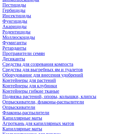
Пестициды
Гербициды
Инсектициды
Фунгициды
Акарициды
Родентициды
Моллюскоциды
Фумиганты
Ретарданты
Протравители семян
Десиканты
Средства для созревания компоста
Средства для выгребных ям и туалетов
Оборудование для внесения удобрений
Контейнеры для растений
Контейнеры для клубники
Контейнеры гибкие тканые
Подвязка растений, опоры, колышки, клипсы
Опрыскиватели, флаконы-распылители
Опрыскиватели
Флаконы-распылители
Капиллярные маты
Агроткань для капиллярных матов
Капиллярные маты