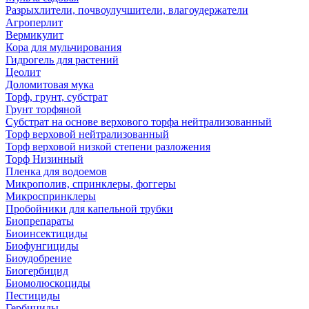
Разрыхлители, почвоулучшители, влагоудержатели
Агроперлит
Вермикулит
Кора для мульчирования
Гидрогель для растений
Цеолит
Доломитовая мука
Торф, грунт, субстрат
Грунт торфяной
Субстрат на основе верхового торфа нейтрализованный
Торф верховой нейтрализованный
Торф верховой низкой степени разложения
Торф Низинный
Пленка для водоемов
Микрополив, спринклеры, фоггеры
Микроспринклеры
Пробойники для капельной трубки
Биопрепараты
Биоинсектициды
Биофунгициды
Биоудобрение
Биогербицид
Биомолюскоциды
Пестициды
Гербициды