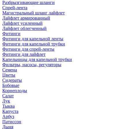
Разбрызгивающие шланги
Спрей-лента
Магистральный шланг лайфлет
Лайфлет армированный
Лайфлет усиленный
Лайфлет облегченный
Фитинги
Фитинги для капельной ленты
Фитинги для капельной трубки
Фитинги для спрей-ленты
Фитинги для лайфлет
Капельницы для капельной трубки
Фильтры, насосы, регуляторы
Семена
Цветы
Сидераты
Бобовые
Корнеплоды
Салат
Лук
Тыква
Капуста
Арбуз
Патиссон
Дыня