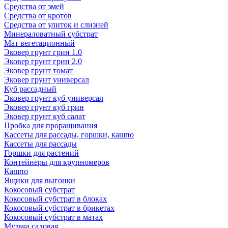
Средства от змей
Средства от кротов
Средства от улиток и слизней
Минераловатный субстрат
Мат вегетационный
Эковер грунт грин 1.0
Эковер грунт грин 2.0
Эковер грунт томат
Эковер грунт универсал
Куб рассадный
Эковер грунт куб универсал
Эковер грунт куб грин
Эковер грунт куб салат
Пробка для проращивания
Кассеты для рассады, горшки, кашпо
Кассеты для рассады
Горшки для растений
Контейнеры для крупномеров
Кашпо
Ящики для выгонки
Кокосовый субстрат
Кокосовый субстрат в блоках
Кокосовый субстрат в брикетах
Кокосовый субстрат в матах
Мульча садовая