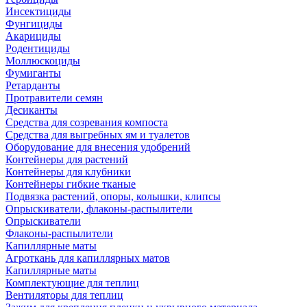
Инсектициды
Фунгициды
Акарициды
Родентициды
Моллюскоциды
Фумиганты
Ретарданты
Протравители семян
Десиканты
Средства для созревания компоста
Средства для выгребных ям и туалетов
Оборудование для внесения удобрений
Контейнеры для растений
Контейнеры для клубники
Контейнеры гибкие тканые
Подвязка растений, опоры, колышки, клипсы
Опрыскиватели, флаконы-распылители
Опрыскиватели
Флаконы-распылители
Капиллярные маты
Агроткань для капиллярных матов
Капиллярные маты
Комплектующие для теплиц
Вентиляторы для теплиц