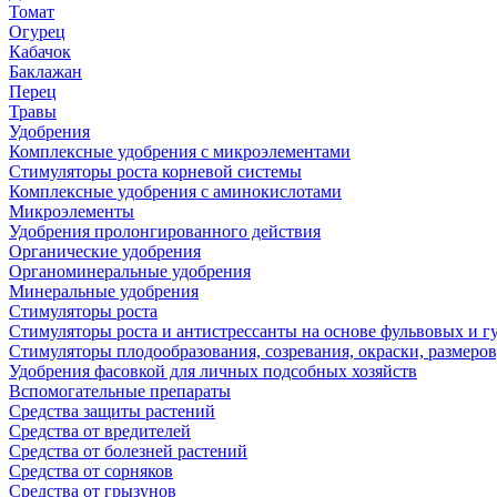
Томат
Огурец
Кабачок
Баклажан
Перец
Травы
Удобрения
Комплексные удобрения с микроэлементами
Стимуляторы роста корневой системы
Комплексные удобрения с аминокислотами
Микроэлементы
Удобрения пролонгированного действия
Органические удобрения
Органоминеральные удобрения
Минеральные удобрения
Стимуляторы роста
Стимуляторы роста и антистрессанты на основе фульвовых и 
Стимуляторы плодообразования, созревания, окраски, размеров,
Удобрения фасовкой для личных подсобных хозяйств
Вспомогательные препараты
Средства защиты растений
Средства от вредителей
Средства от болезней растений
Средства от сорняков
Средства от грызунов