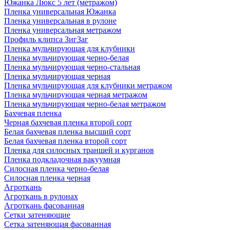
Южанка Люкс 5 лет (метражом)
Пленка универсальная Южанка
Пленка универсальная в рулоне
Пленка универсальная метражом
Профиль клипса ЗигЗаг
Пленка мульчирующая для клубники
Пленка мульчирующая черно-белая
Пленка мульчирующая черно-стальная
Пленка мульчирующая черная
Пленка мульчирующая для клубники метражом
Пленка мульчирующая черная метражом
Пленка мульчирующая черно-белая метражом
Бахчевая пленка
Черная бахчевая пленка второй сорт
Белая бахчевая пленка высший сорт
Белая бахчевая пленка второй сорт
Пленка для силосных траншей и курганов
Пленка подкладочная вакуумная
Силосная пленка черно-белая
Силосная пленка черная
Агроткань
Агроткань в рулонах
Агроткань фасованная
Сетки затеняющие
Сетка затеняющая фасованная