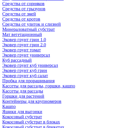
Средства от сорняков
Средства от грызунов
Средства от змей
Средства от кротов
Средства от улиток и слизней
Минераловатный субстрат
Мат вегетационный
Эковер грунт грин 1.0
Эковер грунт грин 2.0
Эковер грунт томат
Эковер грунт универсал
Куб рассадный
Эковер грунт куб универсал
Эковер грунт куб грин
Эковер грунт куб салат
Пробка для проращивания
Кассеты для рассады, горшки, кашпо
Кассеты для рассады
Горшки для растений
Контейнеры для крупномеров
Кашпо
Ящики для выгонки
Кокосовый субстрат
Кокосовый субстрат в блоках
Кокосовый субстрат в брикетах