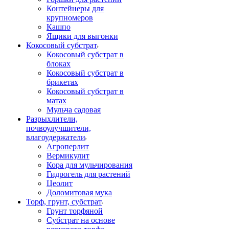
Контейнеры для
крупномеров
Кашпо
Ящики для выгонки
Кокосовый субстрат
Кокосовый субстрат в
блоках
Кокосовый субстрат в
брикетах
Кокосовый субстрат в
матах
Мульча садовая
Разрыхлители,
почвоулучшители,
влагоудержатели
Агроперлит
Вермикулит
Кора для мульчирования
Гидрогель для растений
Цеолит
Доломитовая мука
Торф, грунт, субстрат
Грунт торфяной
Субстрат на основе