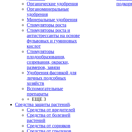
Органические удобрения
подкор
Органоминеральные
удобрения
Минеральные удобрения
Стимуляторы роста
Стимуляторы роста и
антистрессанты на основе
фульвовых и гуминовых
кислот
Стимуляторы
плодообразования,
созревания, окраски,
размеров, завязи
Удобрения фасовкой для
личных подсобных
хозяйств
Вспомогательные
препараты
+ ЕЩЕ 3
Средства защиты растений
Средства от вредителей
Средства от болезней
растений
Средства от сорняков
Средства от грызунов