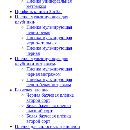
Пленка универсальная
метражом
Профиль клипса ЗигЗаг
Пленка мульчирующая для
клубники
Пленка мульчирующая
черно-белая
Пленка мульчирующая
черно-стальная
Пленка мульчирующая
черная
Пленка мульчирующая для
клубники метражом
Пленка мульчирующая
черная метражом
Пленка мульчирующая
черно-белая метражом
Бахчевая пленка
Черная бахчевая пленка
второй сорт
Белая бахчевая пленка
высший сорт
Белая бахчевая пленка
второй сорт
Пленка для силосных траншей и