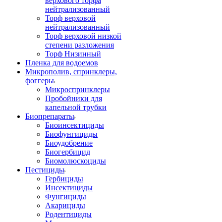
верхового торфа
нейтрализованный
Торф верховой
нейтрализованный
Торф верховой низкой
степени разложения
Торф Низинный
Пленка для водоемов
Микрополив, спринклеры,
фоггеры
Микроспринклеры
Пробойники для
капельной трубки
Биопрепараты
Биоинсектициды
Биофунгициды
Биоудобрение
Биогербицид
Биомолюскоциды
Пестициды
Гербициды
Инсектициды
Фунгициды
Акарициды
Родентициды