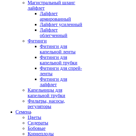
Магистральный шланг
лайфлет
Лайфлет
армированный
Лайфлет усиленный
Лайфлет
облегченный
Фитинги
Фитинги для
капельной ленты
Фитинги для
капельной трубки
Фитинги для спрей-
ленты
Фитинги для
лайфлет
Капельницы для
капельной трубки
Фильтры, насосы,
регуляторы
Семена
Цветы
Сидераты
Бобовые
Корнеплоды