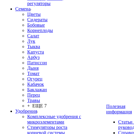
регуляторы
Семена
Цветы
Сидераты
Бобовые
Корнеплоды
Салат
Лук
Тыква
Капуста
Арбуз
Патиссон
Дыня
Томат
Огурец
Кабачок
Баклажан
Перец
Травы
+ ЕЩЕ 7
Полезная
Удобрения
информация
Комплексные удобрения с
микроэлементами
Статьи
Стимуляторы роста
руково
корневой системы
Справо