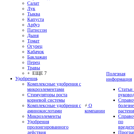
Салат
Лук
Тыква
Капуста
Арбуз
Патиссон
Дыня
Томат
Огурец
Кабачок
Баклажан
Перец
Травы
+ ЕЩЕ 7
Полезная
Удобрения
информация
Комплексные удобрения с
микроэлементами
Статьи
Стимуляторы роста
руково
корневой системы
Справо
Комплексные удобрения с
О
болезн
аминокислотами
компании
растен
Микроэлементы
Справо
Удобрения
по
пролонгированного
вредит
действия
Прогр