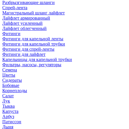
Разбрызгивающие шланги
Спрей-лента
Магистральный шланг лайфлет
Лайфлет армированный
Лайфлет усиленный
Лайфлет облегченный
Фитинги
Фитинги для капельной ленты
Фитинги для капельной трубки
Фитинги для спрей-ленты
Фитинги для лайфлет
Капельницы для капельной трубки
Фильтры, насосы, регуляторы
Семена
Цветы
Сидераты
Бобовые
Корнеплоды
Салат
Лук
Тыква
Капуста
Арбуз
Патиссон
Дыня