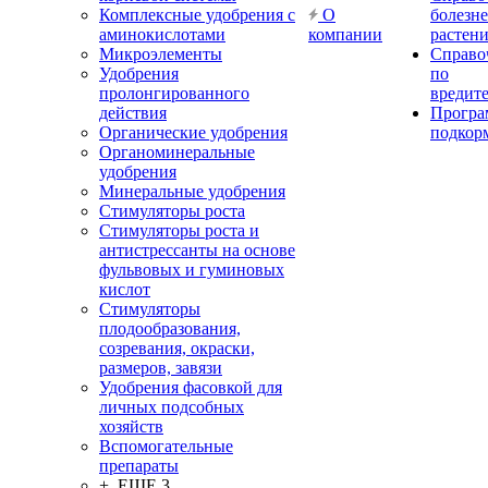
Комплексные удобрения с
О
болезн
аминокислотами
компании
растен
Микроэлементы
Справо
Удобрения
по
пролонгированного
вредит
действия
Прогр
Органические удобрения
подкор
Органоминеральные
удобрения
Минеральные удобрения
Стимуляторы роста
Стимуляторы роста и
антистрессанты на основе
фульвовых и гуминовых
кислот
Стимуляторы
плодообразования,
созревания, окраски,
размеров, завязи
Удобрения фасовкой для
личных подсобных
хозяйств
Вспомогательные
препараты
+ ЕЩЕ 3