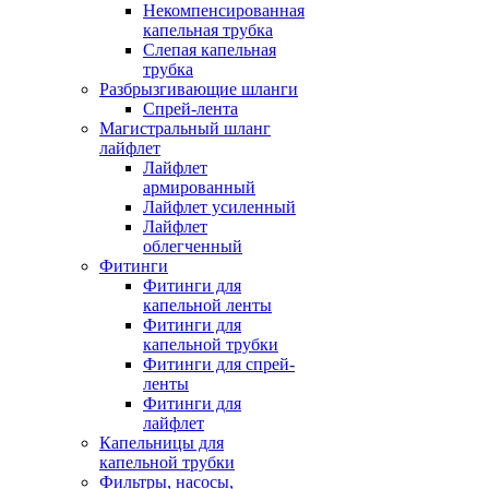
Некомпенсированная
капельная трубка
Слепая капельная
трубка
Разбрызгивающие шланги
Спрей-лента
Магистральный шланг
лайфлет
Лайфлет
армированный
Лайфлет усиленный
Лайфлет
облегченный
Фитинги
Фитинги для
капельной ленты
Фитинги для
капельной трубки
Фитинги для спрей-
ленты
Фитинги для
лайфлет
Капельницы для
капельной трубки
Фильтры, насосы,