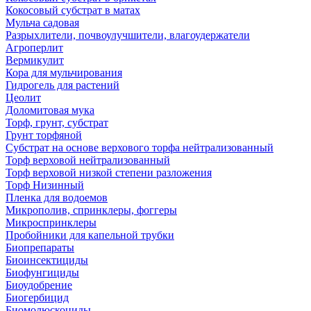
Кокосовый субстрат в матах
Мульча садовая
Разрыхлители, почвоулучшители, влагоудержатели
Агроперлит
Вермикулит
Кора для мульчирования
Гидрогель для растений
Цеолит
Доломитовая мука
Торф, грунт, субстрат
Грунт торфяной
Субстрат на основе верхового торфа нейтрализованный
Торф верховой нейтрализованный
Торф верховой низкой степени разложения
Торф Низинный
Пленка для водоемов
Микрополив, спринклеры, фоггеры
Микроспринклеры
Пробойники для капельной трубки
Биопрепараты
Биоинсектициды
Биофунгициды
Биоудобрение
Биогербицид
Биомолюскоциды