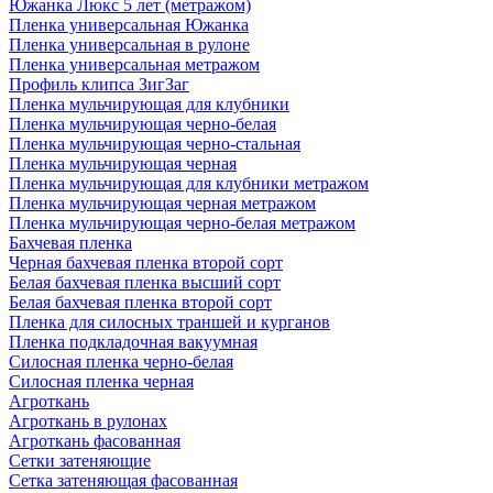
Южанка Люкс 5 лет (метражом)
Пленка универсальная Южанка
Пленка универсальная в рулоне
Пленка универсальная метражом
Профиль клипса ЗигЗаг
Пленка мульчирующая для клубники
Пленка мульчирующая черно-белая
Пленка мульчирующая черно-стальная
Пленка мульчирующая черная
Пленка мульчирующая для клубники метражом
Пленка мульчирующая черная метражом
Пленка мульчирующая черно-белая метражом
Бахчевая пленка
Черная бахчевая пленка второй сорт
Белая бахчевая пленка высший сорт
Белая бахчевая пленка второй сорт
Пленка для силосных траншей и курганов
Пленка подкладочная вакуумная
Силосная пленка черно-белая
Силосная пленка черная
Агроткань
Агроткань в рулонах
Агроткань фасованная
Сетки затеняющие
Сетка затеняющая фасованная