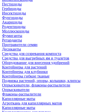
Пестициды
Гербициды
Инсектициды
Фунгициды
Акарициды
Родентициды
Моллюскоциды
Фумиганты
Ретарданты
Протравители семян
Десиканты
Средства для созревания компоста
Средства для выгребных ям и туалетов
Оборудование для внесения удобрений
Контейнеры для растений
Контейнеры для клубники
Контейнеры гибкие тканые
Подвязка растений, опоры, колышки, клипсы
Опрыскиватели, флаконы-распылители
Опрыскиватели
Флаконы-распылители
Капиллярные маты
Агроткань для капиллярных матов
Капиллярные маты