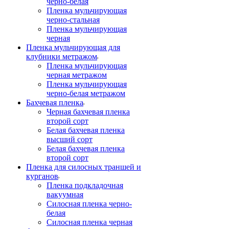
черно-белая
Пленка мульчирующая
черно-стальная
Пленка мульчирующая
черная
Пленка мульчирующая для
клубники метражом
Пленка мульчирующая
черная метражом
Пленка мульчирующая
черно-белая метражом
Бахчевая пленка
Черная бахчевая пленка
второй сорт
Белая бахчевая пленка
высший сорт
Белая бахчевая пленка
второй сорт
Пленка для силосных траншей и
курганов
Пленка подкладочная
вакуумная
Силосная пленка черно-
белая
Силосная пленка черная