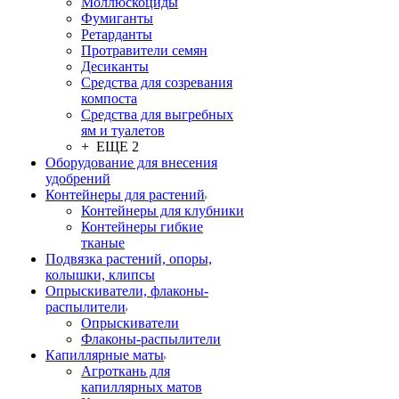
Моллюскоциды
Фумиганты
Ретарданты
Протравители семян
Десиканты
Средства для созревания
компоста
Средства для выгребных
ям и туалетов
+ ЕЩЕ 2
Оборудование для внесения
удобрений
Контейнеры для растений
Контейнеры для клубники
Контейнеры гибкие
тканые
Подвязка растений, опоры,
колышки, клипсы
Опрыскиватели, флаконы-
распылители
Опрыскиватели
Флаконы-распылители
Капиллярные маты
Агроткань для
капиллярных матов