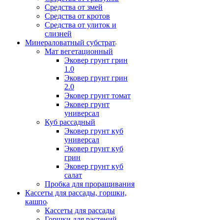
Средства от змей
Средства от кротов
Средства от улиток и
слизней
Минераловатный субстрат
Мат вегетационный
Эковер грунт грин
1.0
Эковер грунт грин
2.0
Эковер грунт томат
Эковер грунт
универсал
Куб рассадный
Эковер грунт куб
универсал
Эковер грунт куб
грин
Эковер грунт куб
салат
Пробка для проращивания
Кассеты для рассады, горшки,
кашпо
Кассеты для рассады
Горшки для растений