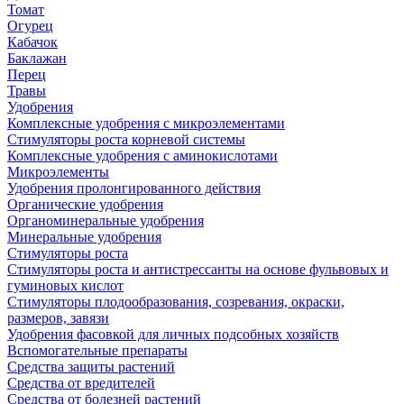
Томат
Огурец
Кабачок
Баклажан
Перец
Травы
Удобрения
Комплексные удобрения с микроэлементами
Стимуляторы роста корневой системы
Комплексные удобрения с аминокислотами
Микроэлементы
Удобрения пролонгированного действия
Органические удобрения
Органоминеральные удобрения
Минеральные удобрения
Стимуляторы роста
Стимуляторы роста и антистрессанты на основе фульвовых и
гуминовых кислот
Стимуляторы плодообразования, созревания, окраски,
размеров, завязи
Удобрения фасовкой для личных подсобных хозяйств
Вспомогательные препараты
Средства защиты растений
Средства от вредителей
Средства от болезней растений