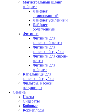
Магистральный шланг
лайфлет
Лайфлет
армированный
Лайфлет усиленный
Лайфлет
облегченный
Фитинги
Фитинги для
капельной ленты
Фитинги для
капельной трубки
Фитинги для спрей-
ленты
Фитинги для
лайфлет
Капельницы для
капельной трубки
Фильтры, насосы,
регуляторы
Семена
Цветы
Сидераты
Бобовые
Корнеплоды