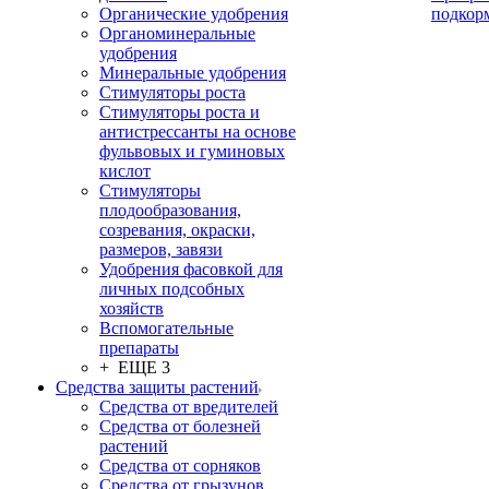
Органические удобрения
подкор
Органоминеральные
удобрения
Минеральные удобрения
Стимуляторы роста
Стимуляторы роста и
антистрессанты на основе
фульвовых и гуминовых
кислот
Стимуляторы
плодообразования,
созревания, окраски,
размеров, завязи
Удобрения фасовкой для
личных подсобных
хозяйств
Вспомогательные
препараты
+ ЕЩЕ 3
Средства защиты растений
Средства от вредителей
Средства от болезней
растений
Средства от сорняков
Средства от грызунов