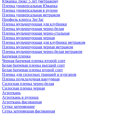
Южанка Люкс 5 лет (метражом)
Пленка универсальная Южанка
Пленка универсальная в рулоне
Пленка универсальная метражом
Профиль клипса ЗигЗаг
Пленка мульчирующая для клубники
Пленка мульчирующая черно-белая
Пленка мульчирующая черно-стальная
Пленка мульчирующая черная
Пленка мульчирующая для клубники метражом
Пленка мульчирующая черная метражом
Пленка мульчирующая черно-белая метражом
Бахчевая пленка
Черная бахчевая пленка второй сорт
Белая бахчевая пленка высший сорт
Белая бахчевая пленка второй сорт
Пленка для силосных траншей и курганов
Пленка подкладочная вакуумная
Силосная пленка черно-белая
Силосная пленка черная
Агроткань
Агроткань в рулонах
Агроткань фасованная
Сетки затеняющие
Сетка затеняющая фасованная