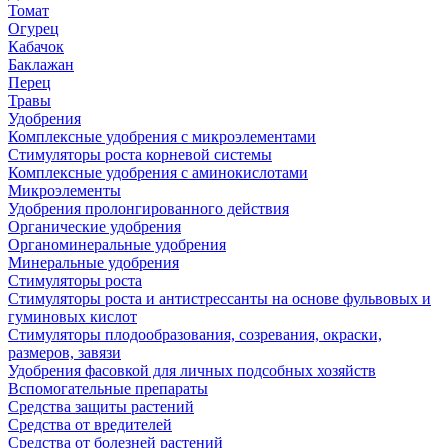
Томат
Огурец
Кабачок
Баклажан
Перец
Травы
Удобрения
Комплексные удобрения с микроэлементами
Стимуляторы роста корневой системы
Комплексные удобрения с аминокислотами
Микроэлементы
Удобрения пролонгированного действия
Органические удобрения
Органоминеральные удобрения
Минеральные удобрения
Стимуляторы роста
Стимуляторы роста и антистрессанты на основе фульвовых и
гуминовых кислот
Стимуляторы плодообразования, созревания, окраски,
размеров, завязи
Удобрения фасовкой для личных подсобных хозяйств
Вспомогательные препараты
Средства защиты растений
Средства от вредителей
Средства от болезней растений