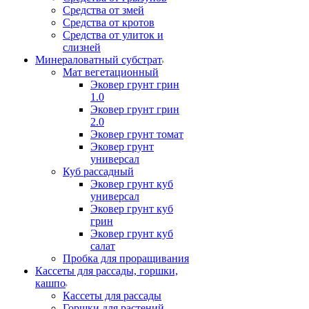
Средства от змей
Средства от кротов
Средства от улиток и
слизней
Минераловатный субстрат
Мат вегетационный
Эковер грунт грин
1.0
Эковер грунт грин
2.0
Эковер грунт томат
Эковер грунт
универсал
Куб рассадный
Эковер грунт куб
универсал
Эковер грунт куб
грин
Эковер грунт куб
салат
Пробка для проращивания
Кассеты для рассады, горшки,
кашпо
Кассеты для рассады
Горшки для растений