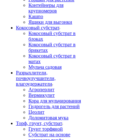
Контейнеры для
крупномеров
Кашпо
Ящики для выгонки
Кокосовый субстрат
Кокосовый субстрат в
блоках
Кокосовый субстрат в
брикетах
Кокосовый субстрат в
матах
Мульча садовая
Разрыхлители,
почвоулучшители,
влагоудержатели
Агроперлит
Вермикулит
Кора для мульчирования
Гидрогель для растений
Цеолит
Доломитовая мука
Торф, грунт, субстрат
Грунт торфяной
Субстрат на основе