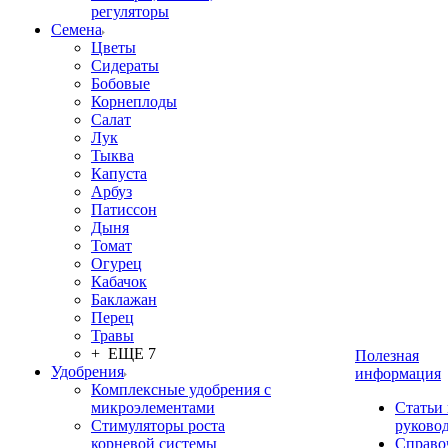
регуляторы
Семена
Цветы
Сидераты
Бобовые
Корнеплоды
Салат
Лук
Тыква
Капуста
Арбуз
Патиссон
Дыня
Томат
Огурец
Кабачок
Баклажан
Перец
Травы
+ ЕЩЕ 7
Полезная
Удобрения
информация
Комплексные удобрения с
микроэлементами
Статьи
Стимуляторы роста
руково
корневой системы
Справо