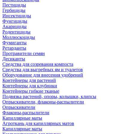
Пестициды
Гербициды
Инсектициды
Фунгициды
Акарициды
Родентициды
Моллюскоциды
Фумиганты
Ретарданты
Протравители семян
Десиканты
Средства для созревания компоста
Средства для выгребных ям и туалетов
Оборудование для внесения удобрений
Контейнеры для растений
Контейнеры для клубники
Контейнеры гибкие тканые
Подвязка растений, опоры, колышки, клипсы
Опрыскиватели, флаконы-распылители
Опрыскиватели
Флаконы-распылители
Капиллярные маты
Агроткань для капиллярных матов
Капиллярные маты