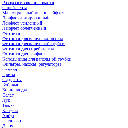
Разбрызгивающие шланги
Спрей-лента
Магистральный шланг лайфлет
Лайфлет армированный
Лайфлет усиленный
Лайфлет облегченный
Фитинги
Фитинги для капельной ленты
Фитинги для капельной трубки
Фитинги для спрей-ленты
Фитинги для лайфлет
Капельницы для капельной трубки
Фильтры, насосы, регуляторы
Семена
Цветы
Сидераты
Бобовые
Корнеплоды
Салат
Лук
Тыква
Капуста
Арбуз
Патиссон
Дыня