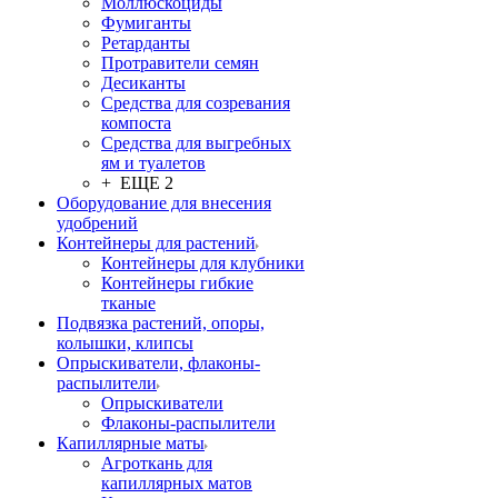
Моллюскоциды
Фумиганты
Ретарданты
Протравители семян
Десиканты
Средства для созревания
компоста
Средства для выгребных
ям и туалетов
+ ЕЩЕ 2
Оборудование для внесения
удобрений
Контейнеры для растений
Контейнеры для клубники
Контейнеры гибкие
тканые
Подвязка растений, опоры,
колышки, клипсы
Опрыскиватели, флаконы-
распылители
Опрыскиватели
Флаконы-распылители
Капиллярные маты
Агроткань для
капиллярных матов