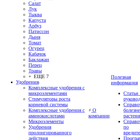
Салат
Лук
Тыква
Капуста
Арбуз
Патиссон
Дыня
Томат
Огурец
Кабачок
Баклажан
Перец
Травы
+ ЕЩЕ 7
Полезная
Удобрения
информация
Комплексные удобрения с
микроэлементами
Статьи
Стимуляторы роста
руково
корневой системы
Справо
Комплексные удобрения с
О
болезн
аминокислотами
компании
растен
Микроэлементы
Справо
Удобрения
по
пролонгированного
вредит
действия
Прогр