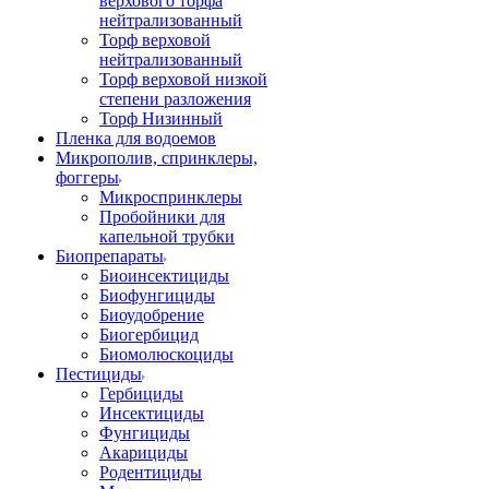
верхового торфа
нейтрализованный
Торф верховой
нейтрализованный
Торф верховой низкой
степени разложения
Торф Низинный
Пленка для водоемов
Микрополив, спринклеры,
фоггеры
Микроспринклеры
Пробойники для
капельной трубки
Биопрепараты
Биоинсектициды
Биофунгициды
Биоудобрение
Биогербицид
Биомолюскоциды
Пестициды
Гербициды
Инсектициды
Фунгициды
Акарициды
Родентициды