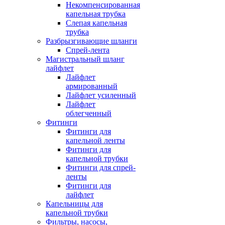
Некомпенсированная
капельная трубка
Слепая капельная
трубка
Разбрызгивающие шланги
Спрей-лента
Магистральный шланг
лайфлет
Лайфлет
армированный
Лайфлет усиленный
Лайфлет
облегченный
Фитинги
Фитинги для
капельной ленты
Фитинги для
капельной трубки
Фитинги для спрей-
ленты
Фитинги для
лайфлет
Капельницы для
капельной трубки
Фильтры, насосы,