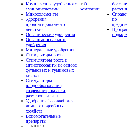
Комплексные удобрения с
О
болезн
аминокислотами
компании
растен
Микроэлементы
Справо
Удобрения
по
пролонгированного
вредит
действия
Прогр
Органические удобрения
подкор
Органоминеральные
удобрения
Минеральные удобрения
Стимуляторы роста
Стимуляторы роста и
антистрессанты на основе
фульвовых и гуминовых
кислот
Стимуляторы
плодообразования,
созревания, окраски,
размеров, завязи
Удобрения фасовкой для
личных подсобных
хозяйств
Вспомогательные
препараты
+ ЕЩЕ 3