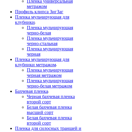
Пленка универсальная
метражом
Профиль клипса ЗигЗаг
Пленка мульчирующая для
клубники
Пленка мульчирующая
черно-белая
Пленка мульчирующая
черно-стальная
Пленка мульчирующая
черная
Пленка мульчирующая для
клубники метражом
Пленка мульчирующая
черная метражом
Пленка мульчирующая
черно-белая метражом
Бахчевая пленка
Черная бахчевая пленка
второй сорт
Белая бахчевая пленка
высший сорт
Белая бахчевая пленка
второй сорт
Пленка для силосных траншей и