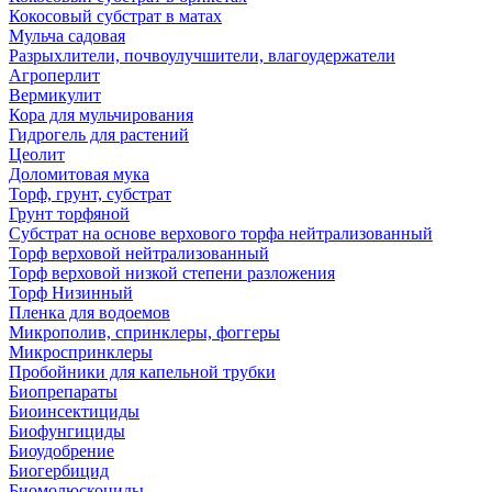
Кокосовый субстрат в матах
Мульча садовая
Разрыхлители, почвоулучшители, влагоудержатели
Агроперлит
Вермикулит
Кора для мульчирования
Гидрогель для растений
Цеолит
Доломитовая мука
Торф, грунт, субстрат
Грунт торфяной
Субстрат на основе верхового торфа нейтрализованный
Торф верховой нейтрализованный
Торф верховой низкой степени разложения
Торф Низинный
Пленка для водоемов
Микрополив, спринклеры, фоггеры
Микроспринклеры
Пробойники для капельной трубки
Биопрепараты
Биоинсектициды
Биофунгициды
Биоудобрение
Биогербицид
Биомолюскоциды