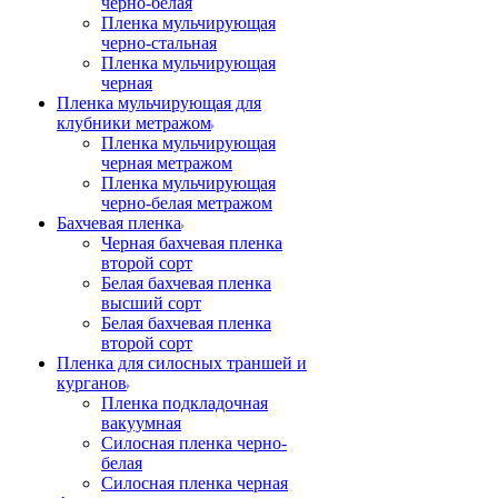
черно-белая
Пленка мульчирующая
черно-стальная
Пленка мульчирующая
черная
Пленка мульчирующая для
клубники метражом
Пленка мульчирующая
черная метражом
Пленка мульчирующая
черно-белая метражом
Бахчевая пленка
Черная бахчевая пленка
второй сорт
Белая бахчевая пленка
высший сорт
Белая бахчевая пленка
второй сорт
Пленка для силосных траншей и
курганов
Пленка подкладочная
вакуумная
Силосная пленка черно-
белая
Силосная пленка черная