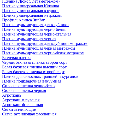
Южанка Люкс 5 лет (метражом)
Пленка универсальная Южанка
Пленка универсальная в рулоне
Пленка универсальная метражом
Профиль клипса ЗигЗаг
Пленка мульчирующая для клубники
Пленка мульчирующая черно-белая
Пленка мульчирующая черно-стальная
Пленка мульчирующая черная
Пленка мульчирующая для клубники метражом
Пленка мульчирующая черная метражом
Пленка мульчирующая черно-белая метражом
Бахчевая пленка
Черная бахчевая пленка второй сорт
Белая бахчевая пленка высший сорт
Белая бахчевая пленка второй сорт
Пленка для силосных траншей и курганов
Пленка подкладочная вакуумная
Силосная пленка черно-белая
Силосная пленка черная
Агроткань
Агроткань в рулонах
Агроткань фасованная
Сетки затеняющие
Сетка затеняющая фасованная