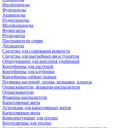
Инсектициды
Фунгициды
Акарициды
Родентициды
Моллюскоциды
Фумиганты
Ретарданты
Протравители семян
Десиканты
Средства для созревания компоста
Средства для выгребных ям и туалетов
Оборудование для внесения удобрений
Контейнеры для растений
Контейнеры для клубники
Контейнеры гибкие тканые
Подвязка растений, опоры, колышки, клипсы
Опрыскиватели, флаконы-распылители
Опрыскиватели
Флаконы-распылители
Капиллярные маты
Агроткань для капиллярных матов
Капиллярные маты
Комплектующие для теплиц
Вентиляторы для теплиц