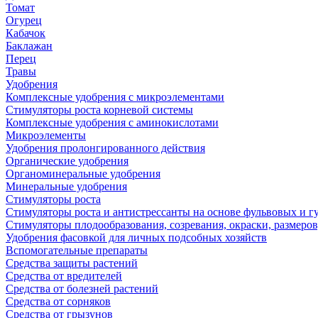
Томат
Огурец
Кабачок
Баклажан
Перец
Травы
Удобрения
Комплексные удобрения с микроэлементами
Стимуляторы роста корневой системы
Комплексные удобрения с аминокислотами
Микроэлементы
Удобрения пролонгированного действия
Органические удобрения
Органоминеральные удобрения
Минеральные удобрения
Стимуляторы роста
Стимуляторы роста и антистрессанты на основе фульвовых и 
Стимуляторы плодообразования, созревания, окраски, размеров,
Удобрения фасовкой для личных подсобных хозяйств
Вспомогательные препараты
Средства защиты растений
Средства от вредителей
Средства от болезней растений
Средства от сорняков
Средства от грызунов