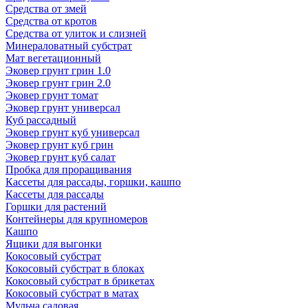
Средства от змей
Средства от кротов
Средства от улиток и слизней
Минераловатный субстрат
Мат вегетационный
Эковер грунт грин 1.0
Эковер грунт грин 2.0
Эковер грунт томат
Эковер грунт универсал
Куб рассадный
Эковер грунт куб универсал
Эковер грунт куб грин
Эковер грунт куб салат
Пробка для проращивания
Кассеты для рассады, горшки, кашпо
Кассеты для рассады
Горшки для растений
Контейнеры для крупномеров
Кашпо
Ящики для выгонки
Кокосовый субстрат
Кокосовый субстрат в блоках
Кокосовый субстрат в брикетах
Кокосовый субстрат в матах
Мульча садовая