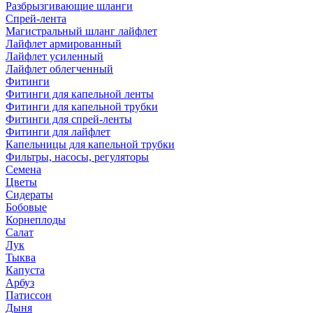
Разбрызгивающие шланги
Спрей-лента
Магистральный шланг лайфлет
Лайфлет армированный
Лайфлет усиленный
Лайфлет облегченный
Фитинги
Фитинги для капельной ленты
Фитинги для капельной трубки
Фитинги для спрей-ленты
Фитинги для лайфлет
Капельницы для капельной трубки
Фильтры, насосы, регуляторы
Семена
Цветы
Сидераты
Бобовые
Корнеплоды
Салат
Лук
Тыква
Капуста
Арбуз
Патиссон
Дыня