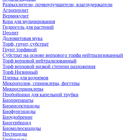
Разрыхлители, почвоулучшители, влагоудержатели
Агроперлит
Вермикулит
Кора для мульчирования
Гидрогель для растений
Цеолит
Доломитовая мука
Торф, грунт, субстрат
Грунт торфяной
Субстрат на основе верхового торфа нейтрализованный
Торф верховой нейтрализованный
Торф верховой низкой степени разложения
Торф Низинный
Пленка для водоемов
Микрополив, спринклеры, фоггеры
Микроспринклеры
Пробойники для капельной трубки
Биопрепараты
Биоинсектициды
Биофунгициды
Биоудобрение
Биогербицид
Биомолюскоциды
Пестициды
Гербициды