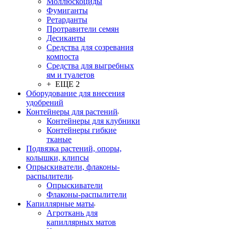
Моллюскоциды
Фумиганты
Ретарданты
Протравители семян
Десиканты
Средства для созревания
компоста
Средства для выгребных
ям и туалетов
+ ЕЩЕ 2
Оборудование для внесения
удобрений
Контейнеры для растений
Контейнеры для клубники
Контейнеры гибкие
тканые
Подвязка растений, опоры,
колышки, клипсы
Опрыскиватели, флаконы-
распылители
Опрыскиватели
Флаконы-распылители
Капиллярные маты
Агроткань для
капиллярных матов