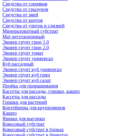
Средства от сорняков
Средства от грызунов
Средства от змей
Средства от кротов
Средства от улиток и слизней
Минераловатный субстрат
Мат вегетационный
Эковер грунт грин 1.0
Эковер грунт грин 2.0
Эковер грунт томат
Эковер грунт универсал
Куб рассадный
Эковер грунт куб универсал
Эковер грунт куб грин
Эковер грунт куб салат
Пробка для проращивания
Кассеты для рассады, горшки, кашпо
Кассеты для рассады
Горшки для растений
Контейнеры для крупномеров
Кашпо
Ящики для выгонки
Кокосовый субстрат
Кокосовый субстрат в блоках
Кокосовый субстрат в брикетах