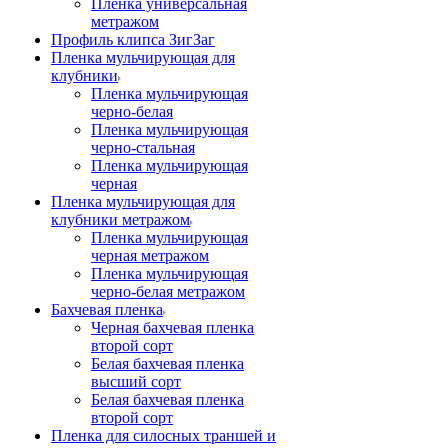
Пленка универсальная
метражом
Профиль клипса ЗигЗаг
Пленка мульчирующая для
клубники
Пленка мульчирующая
черно-белая
Пленка мульчирующая
черно-стальная
Пленка мульчирующая
черная
Пленка мульчирующая для
клубники метражом
Пленка мульчирующая
черная метражом
Пленка мульчирующая
черно-белая метражом
Бахчевая пленка
Черная бахчевая пленка
второй сорт
Белая бахчевая пленка
высший сорт
Белая бахчевая пленка
второй сорт
Пленка для силосных траншей и