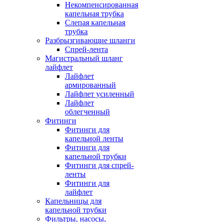
Некомпенсированная
капельная трубка
Слепая капельная
трубка
Разбрызгивающие шланги
Спрей-лента
Магистральный шланг
лайфлет
Лайфлет
армированный
Лайфлет усиленный
Лайфлет
облегченный
Фитинги
Фитинги для
капельной ленты
Фитинги для
капельной трубки
Фитинги для спрей-
ленты
Фитинги для
лайфлет
Капельницы для
капельной трубки
Фильтры, насосы,