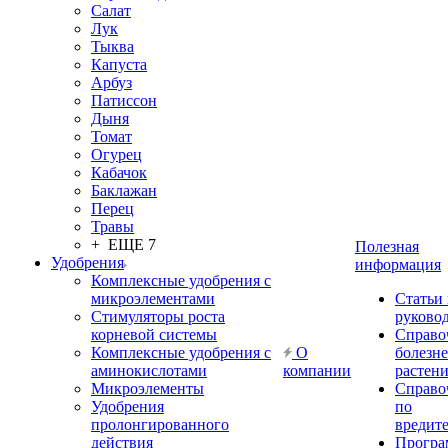
Салат
Лук
Тыква
Капуста
Арбуз
Патиссон
Дыня
Томат
Огурец
Кабачок
Баклажан
Перец
Травы
+ ЕЩЕ 7
Полезная
Удобрения
информация
Комплексные удобрения с
микроэлементами
Статьи
Стимуляторы роста
руково
корневой системы
Справо
Комплексные удобрения с
О
болезн
аминокислотами
компании
растен
Микроэлементы
Справо
Удобрения
по
пролонгированного
вредит
действия
Прогр