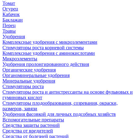
Томат
Огурец
Кабачок
Баклажан
Перец
Травы
Удобрения
Комплексные удобрения с микроэлементами
Стимуляторы роста корневой системы
Комплексные удобрения с аминокислотами
Микроэлементы
Удобрения пролонгированного действия
Органические удобрения
Органоминеральные удобрения
Минеральные удобрения
Стимуляторы роста
Стимуляторы роста и антистрессанты на основе фульвовых и
гуминовых кислот
Стимуляторы плодообразования, созревания, окраски,
размеров, завязи
Удобрения фасовкой для личных подсобных хозяйств
Вспомогательные препараты
Средства защиты растений
Средства от вредителей
Средства от болезней растений