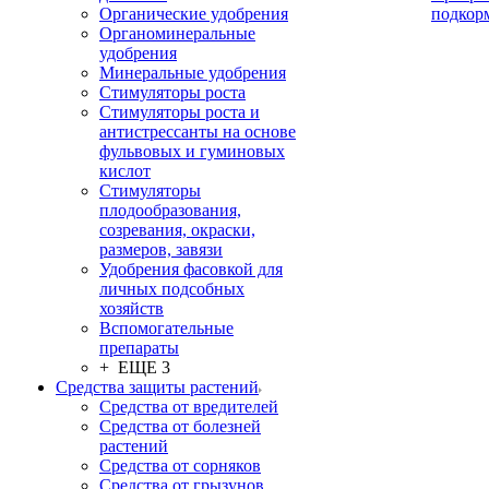
Органические удобрения
подкор
Органоминеральные
удобрения
Минеральные удобрения
Стимуляторы роста
Стимуляторы роста и
антистрессанты на основе
фульвовых и гуминовых
кислот
Стимуляторы
плодообразования,
созревания, окраски,
размеров, завязи
Удобрения фасовкой для
личных подсобных
хозяйств
Вспомогательные
препараты
+ ЕЩЕ 3
Средства защиты растений
Средства от вредителей
Средства от болезней
растений
Средства от сорняков
Средства от грызунов