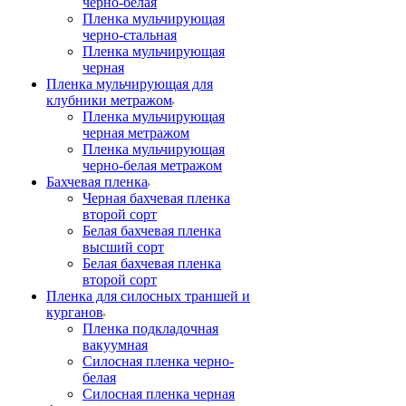
черно-белая
Пленка мульчирующая
черно-стальная
Пленка мульчирующая
черная
Пленка мульчирующая для
клубники метражом
Пленка мульчирующая
черная метражом
Пленка мульчирующая
черно-белая метражом
Бахчевая пленка
Черная бахчевая пленка
второй сорт
Белая бахчевая пленка
высший сорт
Белая бахчевая пленка
второй сорт
Пленка для силосных траншей и
курганов
Пленка подкладочная
вакуумная
Силосная пленка черно-
белая
Силосная пленка черная