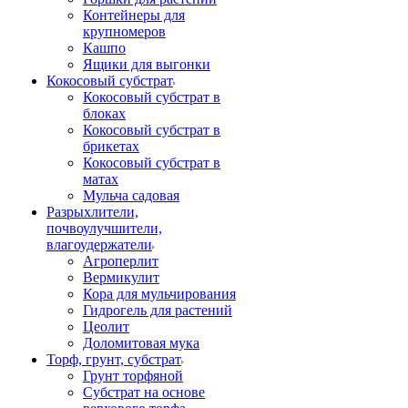
Контейнеры для
крупномеров
Кашпо
Ящики для выгонки
Кокосовый субстрат
Кокосовый субстрат в
блоках
Кокосовый субстрат в
брикетах
Кокосовый субстрат в
матах
Мульча садовая
Разрыхлители,
почвоулучшители,
влагоудержатели
Агроперлит
Вермикулит
Кора для мульчирования
Гидрогель для растений
Цеолит
Доломитовая мука
Торф, грунт, субстрат
Грунт торфяной
Субстрат на основе