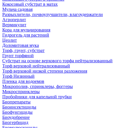
Кокосовый субстрат в матах
Мульча садовая
Разрыхлители, почвоулучшители, влагоудержатели
Агроперлит
Вермикулит
Кора для мульчирования
Гидрогель для растений
Цеолит
Доломитовая мука
Торф, грунт, субстрат
Грунт торфяной
Субстрат на основе верхового торфа нейтрализованный
Торф верховой нейтрализованный
Торф верховой низкой степени разложения
Торф Низинный
Пленка для водоемов
Микрополив, спринклеры, фоггеры
Микроспринклеры
Пробойники для капельной трубки
Биопрепараты
Биоинсектициды
Биофунгициды
Биоудобрение
Биогербицид
Биомолюскоциды