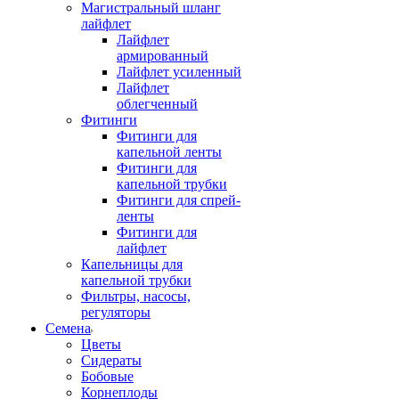
Магистральный шланг
лайфлет
Лайфлет
армированный
Лайфлет усиленный
Лайфлет
облегченный
Фитинги
Фитинги для
капельной ленты
Фитинги для
капельной трубки
Фитинги для спрей-
ленты
Фитинги для
лайфлет
Капельницы для
капельной трубки
Фильтры, насосы,
регуляторы
Семена
Цветы
Сидераты
Бобовые
Корнеплоды