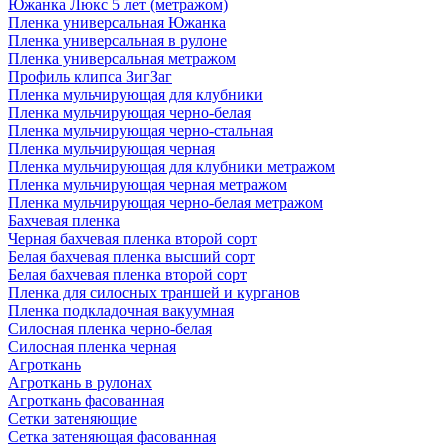
Южанка Люкс 5 лет (метражом)
Пленка универсальная Южанка
Пленка универсальная в рулоне
Пленка универсальная метражом
Профиль клипса ЗигЗаг
Пленка мульчирующая для клубники
Пленка мульчирующая черно-белая
Пленка мульчирующая черно-стальная
Пленка мульчирующая черная
Пленка мульчирующая для клубники метражом
Пленка мульчирующая черная метражом
Пленка мульчирующая черно-белая метражом
Бахчевая пленка
Черная бахчевая пленка второй сорт
Белая бахчевая пленка высший сорт
Белая бахчевая пленка второй сорт
Пленка для силосных траншей и курганов
Пленка подкладочная вакуумная
Силосная пленка черно-белая
Силосная пленка черная
Агроткань
Агроткань в рулонах
Агроткань фасованная
Сетки затеняющие
Сетка затеняющая фасованная