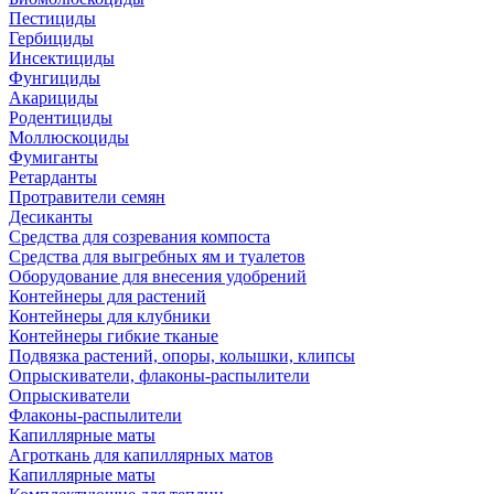
Пестициды
Гербициды
Инсектициды
Фунгициды
Акарициды
Родентициды
Моллюскоциды
Фумиганты
Ретарданты
Протравители семян
Десиканты
Средства для созревания компоста
Средства для выгребных ям и туалетов
Оборудование для внесения удобрений
Контейнеры для растений
Контейнеры для клубники
Контейнеры гибкие тканые
Подвязка растений, опоры, колышки, клипсы
Опрыскиватели, флаконы-распылители
Опрыскиватели
Флаконы-распылители
Капиллярные маты
Агроткань для капиллярных матов
Капиллярные маты