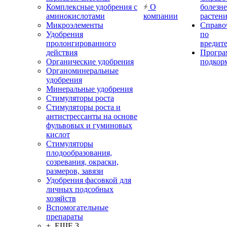
Комплексные удобрения с
О
болезн
аминокислотами
компании
растен
Микроэлементы
Справо
Удобрения
по
пролонгированного
вредит
действия
Прогр
Органические удобрения
подкор
Органоминеральные
удобрения
Минеральные удобрения
Стимуляторы роста
Стимуляторы роста и
антистрессанты на основе
фульвовых и гуминовых
кислот
Стимуляторы
плодообразования,
созревания, окраски,
размеров, завязи
Удобрения фасовкой для
личных подсобных
хозяйств
Вспомогательные
препараты
+ ЕЩЕ 3