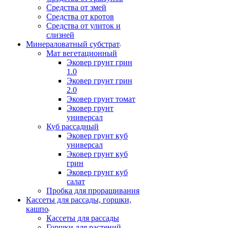
Средства от змей
Средства от кротов
Средства от улиток и
слизней
Минераловатный субстрат
Мат вегетационный
Эковер грунт грин
1.0
Эковер грунт грин
2.0
Эковер грунт томат
Эковер грунт
универсал
Куб рассадный
Эковер грунт куб
универсал
Эковер грунт куб
грин
Эковер грунт куб
салат
Пробка для проращивания
Кассеты для рассады, горшки,
кашпо
Кассеты для рассады
Горшки для растений