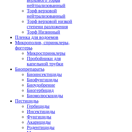
верхового торфа
нейтрализованный
Торф верховой
нейтрализованный
Торф верховой низкой
степени разложения
Торф Низинный
Пленка для водоемов
Микрополив, спринклеры,
фоггеры
Микроспринклеры
Пробойники для
капельной трубки
Биопрепараты
Биоинсектициды
Биофунгициды
Биоудобрение
Биогербицид
Биомолюскоциды
Пестициды
Гербициды
Инсектициды
Фунгициды
Акарициды
Родентициды