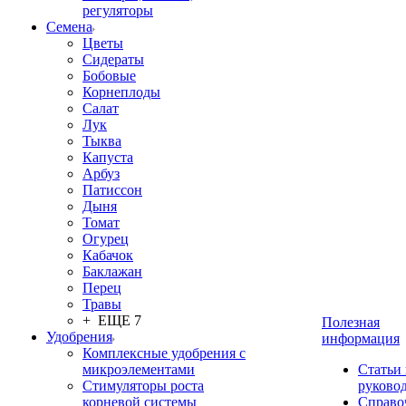
регуляторы
Семена
Цветы
Сидераты
Бобовые
Корнеплоды
Салат
Лук
Тыква
Капуста
Арбуз
Патиссон
Дыня
Томат
Огурец
Кабачок
Баклажан
Перец
Травы
+ ЕЩЕ 7
Полезная
Удобрения
информация
Комплексные удобрения с
микроэлементами
Статьи
Стимуляторы роста
руково
корневой системы
Справо