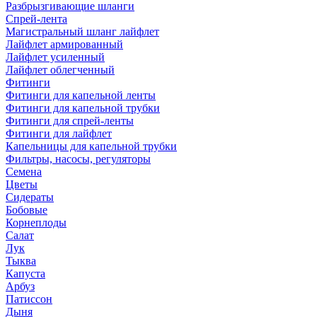
Разбрызгивающие шланги
Спрей-лента
Магистральный шланг лайфлет
Лайфлет армированный
Лайфлет усиленный
Лайфлет облегченный
Фитинги
Фитинги для капельной ленты
Фитинги для капельной трубки
Фитинги для спрей-ленты
Фитинги для лайфлет
Капельницы для капельной трубки
Фильтры, насосы, регуляторы
Семена
Цветы
Сидераты
Бобовые
Корнеплоды
Салат
Лук
Тыква
Капуста
Арбуз
Патиссон
Дыня