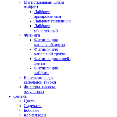
Магистральный шланг
лайфлет
Лайфлет
армированный
Лайфлет усиленный
Лайфлет
облегченный
Фитинги
Фитинги для
капельной ленты
Фитинги для
капельной трубки
Фитинги для спрей-
ленты
Фитинги для
лайфлет
Капельницы для
капельной трубки
Фильтры, насосы,
регуляторы
Семена
Цветы
Сидераты
Бобовые
Корнеплоды