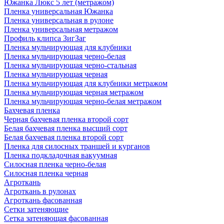
Южанка Люкс 5 лет (метражом)
Пленка универсальная Южанка
Пленка универсальная в рулоне
Пленка универсальная метражом
Профиль клипса ЗигЗаг
Пленка мульчирующая для клубники
Пленка мульчирующая черно-белая
Пленка мульчирующая черно-стальная
Пленка мульчирующая черная
Пленка мульчирующая для клубники метражом
Пленка мульчирующая черная метражом
Пленка мульчирующая черно-белая метражом
Бахчевая пленка
Черная бахчевая пленка второй сорт
Белая бахчевая пленка высший сорт
Белая бахчевая пленка второй сорт
Пленка для силосных траншей и курганов
Пленка подкладочная вакуумная
Силосная пленка черно-белая
Силосная пленка черная
Агроткань
Агроткань в рулонах
Агроткань фасованная
Сетки затеняющие
Сетка затеняющая фасованная