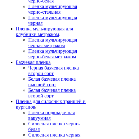
черно-белая
Пленка мульчирующая
черно-стальная
Пленка мульчирующая
черная
Пленка мульчирующая для
клубники метражом
Пленка мульчирующая
черная метражом
Пленка мульчирующая
черно-белая метражом
Бахчевая пленка
Черная бахчевая пленка
второй сорт
Белая бахчевая пленка
высший сорт
Белая бахчевая пленка
второй сорт
Пленка для силосных траншей и
курганов
Пленка подкладочная
вакуумная
Силосная пленка черно-
белая
Силосная пленка черная