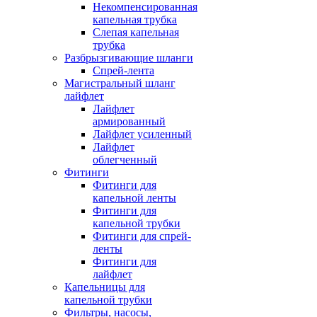
Некомпенсированная
капельная трубка
Слепая капельная
трубка
Разбрызгивающие шланги
Спрей-лента
Магистральный шланг
лайфлет
Лайфлет
армированный
Лайфлет усиленный
Лайфлет
облегченный
Фитинги
Фитинги для
капельной ленты
Фитинги для
капельной трубки
Фитинги для спрей-
ленты
Фитинги для
лайфлет
Капельницы для
капельной трубки
Фильтры, насосы,