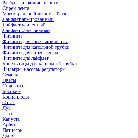
Разбрызгивающие шланги
Спрей-лента
Магистральный шланг лайфлет
Лайфлет армированный
Лайфлет усиленный
Лайфлет облегченный
Фитинги
Фитинги для капельной ленты
Фитинги для капельной трубки
Фитинги для спрей-ленты
Фитинги для лайфлет
Капельницы для капельной трубки
Фильтры, насосы, регуляторы
Семена
Цветы
Сидераты
Бобовые
Корнеплоды
Салат
Лук
Тыква
Капуста
Арбуз
Патиссон
Дыня