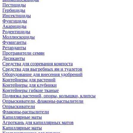
Пестициды
Гербициды
Инсектициды
Фунгициды
Акарициды
Родентициды
Моллюскоциды
Фумиганты
Ретарданты
Протравители семян
Десиканты
Средства для созревания компоста
Средства для выгребных ям и туалетов
Оборудование для внесения удобрений
Контейнеры для растений
Контейнеры для клубники
Контейнеры гибкие тканые
Подвязка растений, опоры, колышки, клипсы
Опрыскиватели, флаконы-распылители
Опрыскиватели
Флаконы-распылители
Капиллярные маты
Агроткань для капиллярных матов
Капиллярные маты