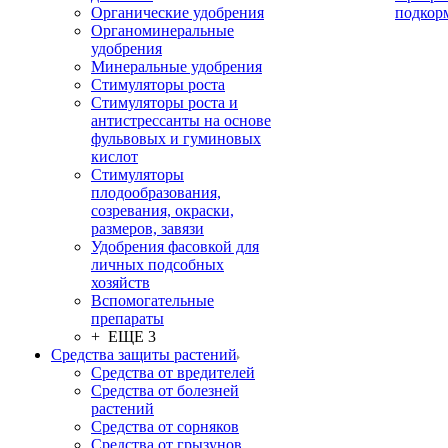
Органические удобрения
подкор
Органоминеральные
удобрения
Минеральные удобрения
Стимуляторы роста
Стимуляторы роста и
антистрессанты на основе
фульвовых и гуминовых
кислот
Стимуляторы
плодообразования,
созревания, окраски,
размеров, завязи
Удобрения фасовкой для
личных подсобных
хозяйств
Вспомогательные
препараты
+ ЕЩЕ 3
Средства защиты растений
Средства от вредителей
Средства от болезней
растений
Средства от сорняков
Средства от грызунов