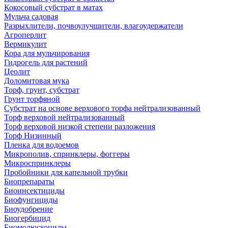
Кокосовый субстрат в матах
Мульча садовая
Разрыхлители, почвоулучшители, влагоудержатели
Агроперлит
Вермикулит
Кора для мульчирования
Гидрогель для растений
Цеолит
Доломитовая мука
Торф, грунт, субстрат
Грунт торфяной
Субстрат на основе верхового торфа нейтрализованный
Торф верховой нейтрализованный
Торф верховой низкой степени разложения
Торф Низинный
Пленка для водоемов
Микрополив, спринклеры, фоггеры
Микроспринклеры
Пробойники для капельной трубки
Биопрепараты
Биоинсектициды
Биофунгициды
Биоудобрение
Биогербицид
Биомолюскоциды