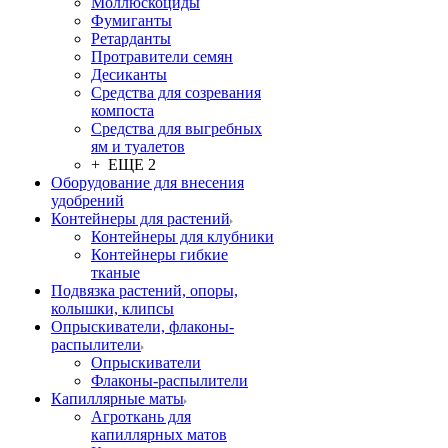
Моллюскоциды
Фумиганты
Ретарданты
Протравители семян
Десиканты
Средства для созревания
компоста
Средства для выгребных
ям и туалетов
+ ЕЩЕ 2
Оборудование для внесения
удобрений
Контейнеры для растений
Контейнеры для клубники
Контейнеры гибкие
тканые
Подвязка растений, опоры,
колышки, клипсы
Опрыскиватели, флаконы-
распылители
Опрыскиватели
Флаконы-распылители
Капиллярные маты
Агроткань для
капиллярных матов