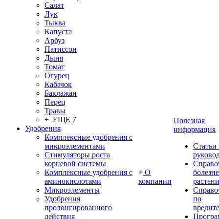
Салат
Лук
Тыква
Капуста
Арбуз
Патиссон
Дыня
Томат
Огурец
Кабачок
Баклажан
Перец
Травы
+ ЕЩЕ 7
Полезная
Удобрения
информация
Комплексные удобрения с
микроэлементами
Статьи
Стимуляторы роста
руково
корневой системы
Справо
Комплексные удобрения с
О
болезн
аминокислотами
компании
растен
Микроэлементы
Справо
Удобрения
по
пролонгированного
вредит
действия
Прогр