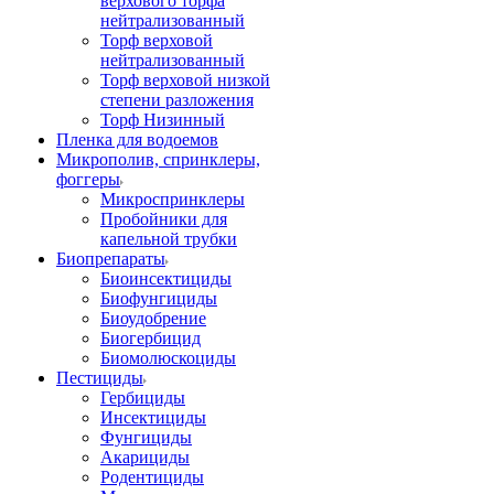
верхового торфа
нейтрализованный
Торф верховой
нейтрализованный
Торф верховой низкой
степени разложения
Торф Низинный
Пленка для водоемов
Микрополив, спринклеры,
фоггеры
Микроспринклеры
Пробойники для
капельной трубки
Биопрепараты
Биоинсектициды
Биофунгициды
Биоудобрение
Биогербицид
Биомолюскоциды
Пестициды
Гербициды
Инсектициды
Фунгициды
Акарициды
Родентициды