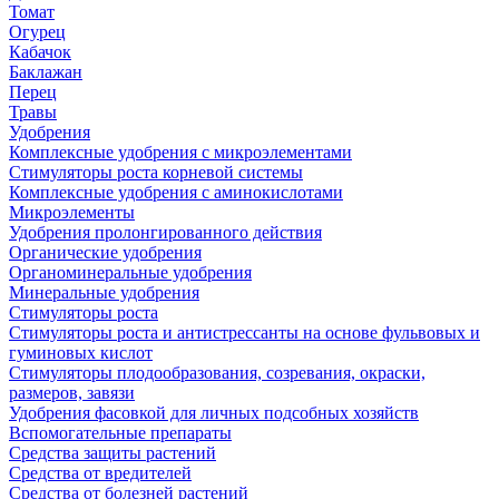
Томат
Огурец
Кабачок
Баклажан
Перец
Травы
Удобрения
Комплексные удобрения с микроэлементами
Стимуляторы роста корневой системы
Комплексные удобрения с аминокислотами
Микроэлементы
Удобрения пролонгированного действия
Органические удобрения
Органоминеральные удобрения
Минеральные удобрения
Стимуляторы роста
Стимуляторы роста и антистрессанты на основе фульвовых и
гуминовых кислот
Стимуляторы плодообразования, созревания, окраски,
размеров, завязи
Удобрения фасовкой для личных подсобных хозяйств
Вспомогательные препараты
Средства защиты растений
Средства от вредителей
Средства от болезней растений