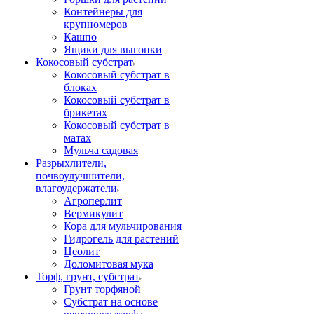
Контейнеры для
крупномеров
Кашпо
Ящики для выгонки
Кокосовый субстрат
Кокосовый субстрат в
блоках
Кокосовый субстрат в
брикетах
Кокосовый субстрат в
матах
Мульча садовая
Разрыхлители,
почвоулучшители,
влагоудержатели
Агроперлит
Вермикулит
Кора для мульчирования
Гидрогель для растений
Цеолит
Доломитовая мука
Торф, грунт, субстрат
Грунт торфяной
Субстрат на основе