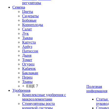
регуляторы
Семена
Цветы
Сидераты
Бобовые
Корнеплоды
Салат
Лук
Тыква
Капуста
Арбуз
Патиссон
Дыня
Томат
Огурец
Кабачок
Баклажан
Перец
Травы
+ ЕЩЕ 7
Полезная
Удобрения
информация
Комплексные удобрения с
микроэлементами
Статьи
Стимуляторы роста
руково
корневой системы
Справо