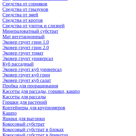
Средства от сорняков
Средства от грызунов
Средства от змей
Средства от кротов
Средства от улиток и слизней
Минераловатный субстрат
Мат вегетационный
Эковер грунт грин 1.0
Эковер грунт грин 2.0
Эковер грунт томат
Эковер грунт универсал
Куб рассадный
Эковер грунт куб универсал
Эковер грунт куб грин
Эковер грунт куб салат
Пробка для проращивания
Кассеты для рассады, горшки, кашпо
Кассеты для рассады
Горшки для растений
Контейнеры для крупномеров
Кашпо
Ящики для выгонки
Кокосовый субстрат
Кокосовый субстрат в блоках
Кокосовый субстрат в брикетах