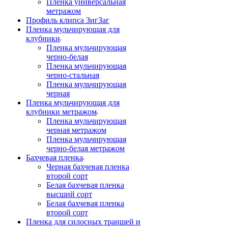
Пленка универсальная
метражом
Профиль клипса ЗигЗаг
Пленка мульчирующая для
клубники
Пленка мульчирующая
черно-белая
Пленка мульчирующая
черно-стальная
Пленка мульчирующая
черная
Пленка мульчирующая для
клубники метражом
Пленка мульчирующая
черная метражом
Пленка мульчирующая
черно-белая метражом
Бахчевая пленка
Черная бахчевая пленка
второй сорт
Белая бахчевая пленка
высший сорт
Белая бахчевая пленка
второй сорт
Пленка для силосных траншей и