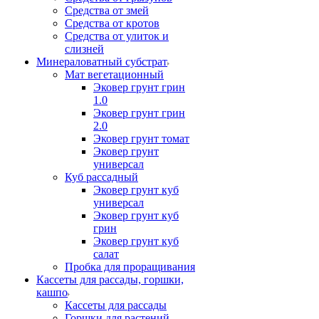
Средства от змей
Средства от кротов
Средства от улиток и
слизней
Минераловатный субстрат
Мат вегетационный
Эковер грунт грин
1.0
Эковер грунт грин
2.0
Эковер грунт томат
Эковер грунт
универсал
Куб рассадный
Эковер грунт куб
универсал
Эковер грунт куб
грин
Эковер грунт куб
салат
Пробка для проращивания
Кассеты для рассады, горшки,
кашпо
Кассеты для рассады
Горшки для растений