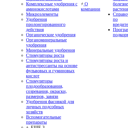
Комплексные удобрения с
О
болезн
аминокислотами
компании
растен
Микроэлементы
Справо
Удобрения
по
пролонгированного
вредит
действия
Прогр
Органические удобрения
подкор
Органоминеральные
удобрения
Минеральные удобрения
Стимуляторы роста
Стимуляторы роста и
антистрессанты на основе
фульвовых и гуминовых
кислот
Стимуляторы
плодообразования,
созревания, окраски,
размеров, завязи
Удобрения фасовкой для
личных подсобных
хозяйств
Вспомогательные
препараты
+ ЕЩЕ 3